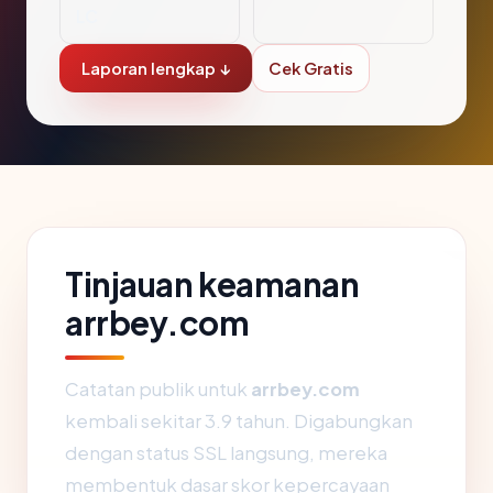
LC
Laporan lengkap ↓
Cek Gratis
Tinjauan keamanan
arrbey.com
Catatan publik untuk
arrbey.com
kembali sekitar 3.9 tahun. Digabungkan
dengan status SSL langsung, mereka
membentuk dasar skor kepercayaan