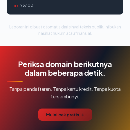
95/100
ID
Laporan ini dibuat otomatis dari sinyal teknis publik. Ini bukan
nasihat hukum atau finansial.
Periksa domain berikutnya
dalam beberapa detik.
Tanpa pendaftaran. Tanpa kartu kredit. Tanpa kuota
tersembunyi.
Mulai cek gratis →