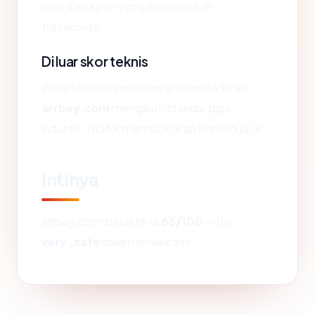
oleh siapa pun yang menjalankan
traceroute.
Di luar skor teknis
Profil teknis bersih hanya membuktikan
arrbey.com
mengikuti standar pipa
industri. TIDAK membuktikan konten jujur.
Intinya
arrbey.com berakhir di
85/100
— itu
very_safe
dalam skala kami.