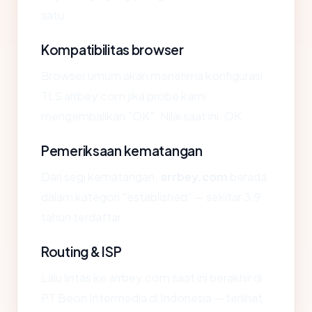
satu.
Kompatibilitas browser
Browser umum akan menerima konfigurasi
TLS arrbey.com jika probe kami
mengembalikan "OK". Nilai saat ini: OK.
Pemeriksaan kematangan
Dari segi kematangan,
arrbey.com
berada
dalam kategori "established" — sekitar 3.9
tahun terdaftar.
Routing & ISP
Lalu lintas ke arrbey.com saat ini berakhir di
PT Beon Intermedia di Indonesia — terlihat