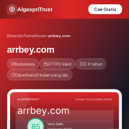
AlgaspriTrust
Cek Gratis
Beranda
›
Pemeriksaan
›
arrbey.com
arrbey.com
Indonesia
HTTPS Valid
3.9 tahun
Diperbarui
3 bulan yang lalu