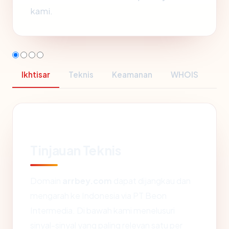
kami.
Ikhtisar
Teknis
Keamanan
WHOIS
Tinjauan Teknis
Domain
arrbey.com
dapat dijangkau dan
mengarah ke Indonesia via PT Beon
Intermedia. Di bawah kami menelusuri
sinyal-sinyal yang paling relevan satu per