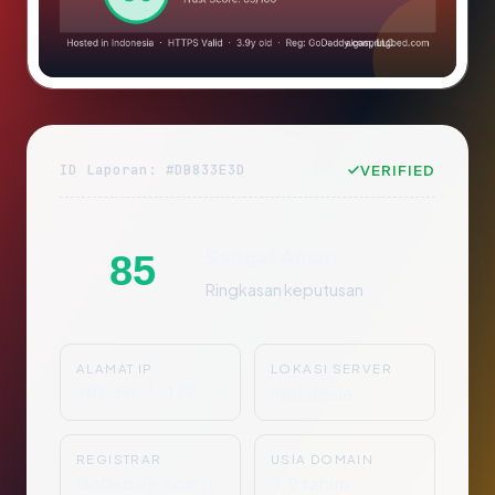
ID Laporan: #DB833E3D
VERIFIED
Sangat Aman
85
Ringkasan keputusan
ALAMAT IP
LOKASI SERVER
101.50.1.119
Indonesia
REGISTRAR
USIA DOMAIN
GoDaddy.com, L
3.9 tahun