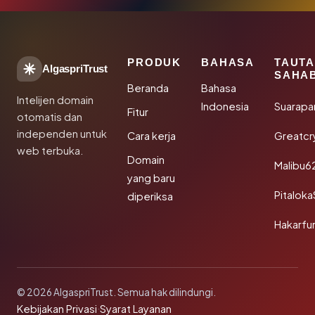
PRODUK
BAHASA
TAUT
AlgaspriTrust
SAHA
Beranda
Bahasa
Intelijen domain
Indonesia
Suarapa
Fitur
otomatis dan
independen untuk
Cara kerja
Greatcr
web terbuka.
Domain
Malibu6
yang baru
Pitalok
diperiksa
Hakarfu
© 2026 AlgaspriTrust. Semua hak dilindungi.
Kebijakan Privasi
·
Syarat Layanan