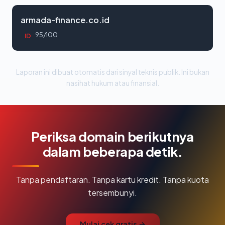
armada-finance.co.id
95/100
ID
Laporan ini dibuat otomatis dari sinyal teknis publik. Ini bukan
nasihat hukum atau finansial.
Periksa domain berikutnya
dalam beberapa detik.
Tanpa pendaftaran. Tanpa kartu kredit. Tanpa kuota
tersembunyi.
Mulai cek gratis →