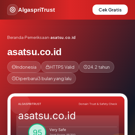
AlgaspriTrust
Cek Gratis
Beranda
›
Pemeriksaan
›
asatsu.co.id
asatsu.co.id
Indonesia
HTTPS Valid
24.2 tahun
Diperbarui
3 bulan yang lalu