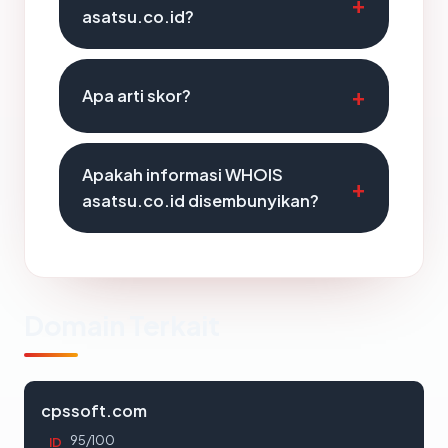
asatsu.co.id?
Apa arti skor?
Apakah informasi WHOIS
asatsu.co.id disembunyikan?
Domain Terkait
cpssoft.com
95/100
ID