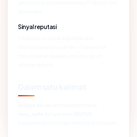
dihosting di Indonesia melalui PT Biznet Gio
Nusantara.
Sinyal reputasi
Infrastruktur publik saja tidak bisa
membuktikan situs aman — hanya bisa
menunjukkan apakah situs mengikuti
standar industri.
Dalam satu kalimat
asatsu.co.id
saat ini berperingkat
very_safe
dengan skor
95/100
,
berdasarkan murni fakta infrastruktur publik.