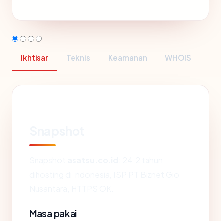
Ikhtisar
Teknis
Keamanan
WHOIS
Snapshot
Snapshot
asatsu.co.id
: 24.2 tahun,
dihosting di Indonesia, ISP PT Biznet Gio
Nusantara, HTTPS OK.
Masa pakai