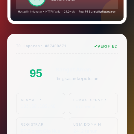
ID Laporan: #87A0D671
VERIFIED
Sangat Aman
95
Ringkasan keputusan
ALAMAT IP
LOKASI SERVER
103.58.102.40
Indonesia
REGISTRAR
USIA DOMAIN
PT Biznet Gio Nus
24.2 tahun