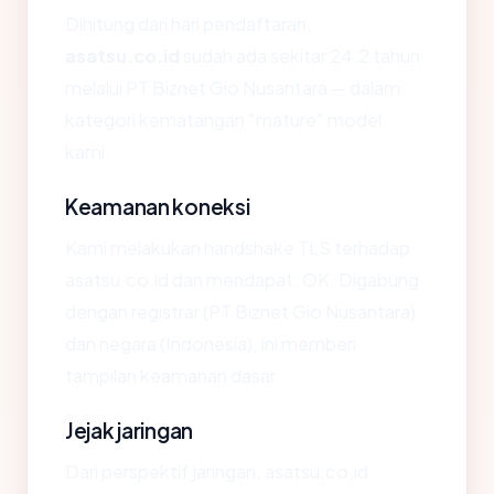
Dihitung dari hari pendaftaran,
asatsu.co.id
sudah ada sekitar 24.2 tahun
melalui PT Biznet Gio Nusantara — dalam
kategori kematangan "mature" model
kami.
Keamanan koneksi
Kami melakukan handshake TLS terhadap
asatsu.co.id dan mendapat: OK. Digabung
dengan registrar (PT Biznet Gio Nusantara)
dan negara (Indonesia), ini memberi
tampilan keamanan dasar.
Jejak jaringan
Dari perspektif jaringan, asatsu.co.id