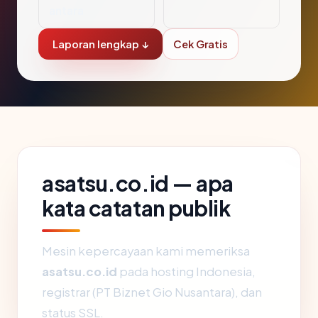
antara
Laporan lengkap ↓
Cek Gratis
asatsu.co.id — apa
kata catatan publik
Mesin kepercayaan kami memeriksa
asatsu.co.id
pada hosting Indonesia,
registrar (PT Biznet Gio Nusantara), dan
status SSL.