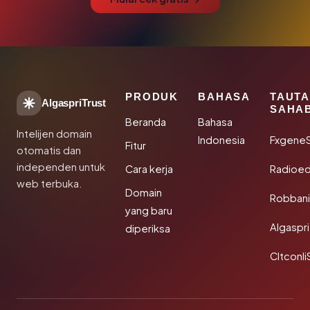
PRODUK
BAHASA
TAUT
AlgaspriTrust
SAHA
Beranda
Bahasa
Intelijen domain
Indonesia
Fxgene
Fitur
otomatis dan
independen untuk
Cara kerja
Radioe
web terbuka.
Domain
Robbani
yang baru
Algaspri
diperiksa
Cltconli