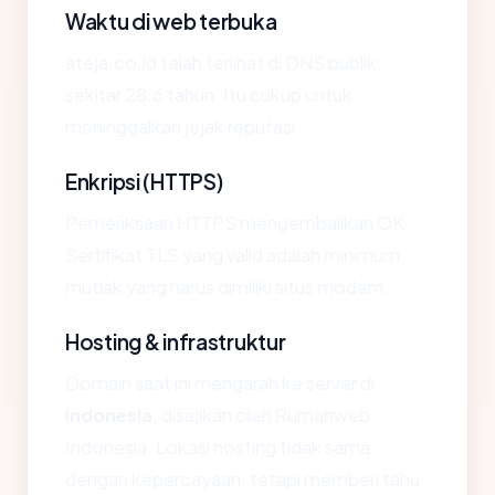
Waktu di web terbuka
ateja.co.id telah terlihat di DNS publik
sekitar 28.6 tahun. Itu cukup untuk
meninggalkan jejak reputasi.
Enkripsi (HTTPS)
Pemeriksaan HTTPS mengembalikan OK.
Sertifikat TLS yang valid adalah minimum
mutlak yang harus dimiliki situs modern.
Hosting & infrastruktur
Domain saat ini mengarah ke server di
Indonesia
, disajikan oleh Rumahweb
Indonesia. Lokasi hosting tidak sama
dengan kepercayaan, tetapi memberi tahu