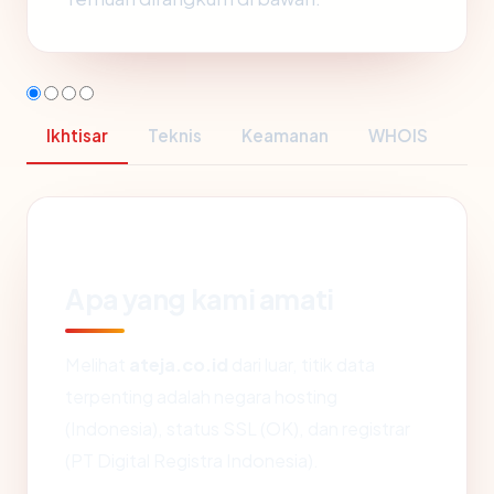
Ikhtisar
Teknis
Keamanan
WHOIS
Apa yang kami amati
Melihat
ateja.co.id
dari luar, titik data
terpenting adalah negara hosting
(Indonesia), status SSL (OK), dan registrar
(PT Digital Registra Indonesia).