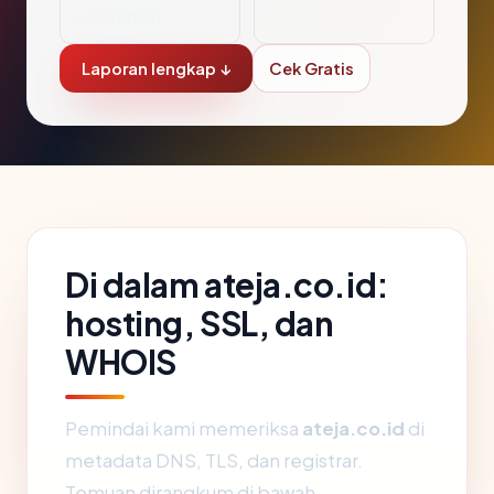
a Indonesi
Laporan lengkap ↓
Cek Gratis
Di dalam ateja.co.id:
hosting, SSL, dan
WHOIS
Pemindai kami memeriksa
ateja.co.id
di
metadata DNS, TLS, dan registrar.
Temuan dirangkum di bawah.