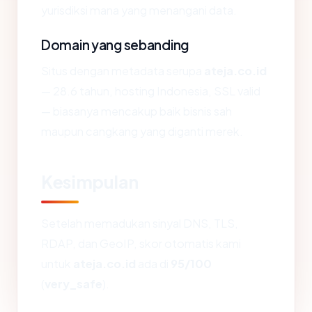
yurisdiksi mana yang menangani data.
Domain yang sebanding
Situs dengan metadata serupa
ateja.co.id
— 28.6 tahun, hosting Indonesia, SSL valid
— biasanya mencakup baik bisnis sah
maupun cangkang yang diganti merek.
Kesimpulan
Setelah memadukan sinyal DNS, TLS,
RDAP, dan GeoIP, skor otomatis kami
untuk
ateja.co.id
ada di
95/100
(
very_safe
).