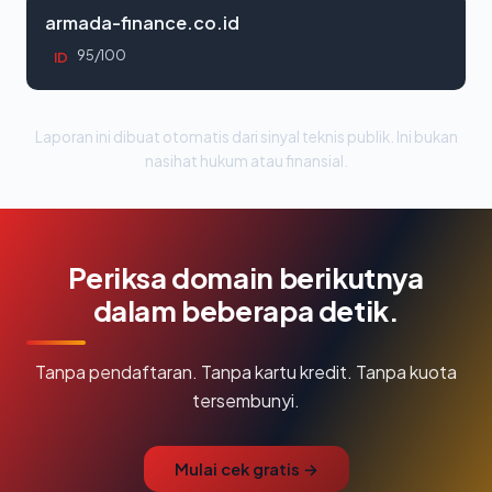
armada-finance.co.id
95/100
ID
Laporan ini dibuat otomatis dari sinyal teknis publik. Ini bukan
nasihat hukum atau finansial.
Periksa domain berikutnya
dalam beberapa detik.
Tanpa pendaftaran. Tanpa kartu kredit. Tanpa kuota
tersembunyi.
Mulai cek gratis →