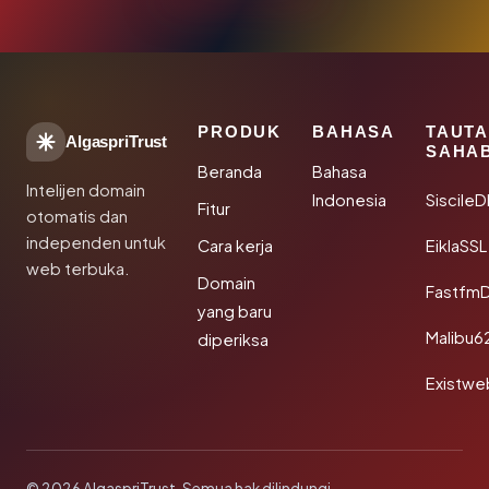
PRODUK
BAHASA
TAUT
AlgaspriTrust
SAHA
Beranda
Bahasa
Intelijen domain
Indonesia
Siscile
Fitur
otomatis dan
independen untuk
Cara kerja
EiklaSSL
web terbuka.
Domain
Fastfm
yang baru
Malibu6
diperiksa
Existwe
© 2026 AlgaspriTrust. Semua hak dilindungi.