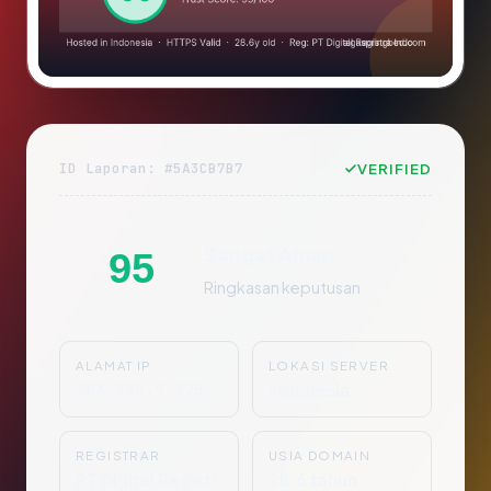
ID Laporan: #5A3CB7B7
VERIFIED
Sangat Aman
95
Ringkasan keputusan
ALAMAT IP
LOKASI SERVER
203.175.9.175
Indonesia
REGISTRAR
USIA DOMAIN
PT Digital Registr
28.6 tahun