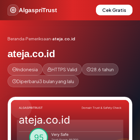
AlgaspriTrust
Cek Gratis
Beranda
›
Pemeriksaan
›
ateja.co.id
ateja.co.id
Indonesia
HTTPS Valid
28.6 tahun
Diperbarui
3 bulan yang lalu