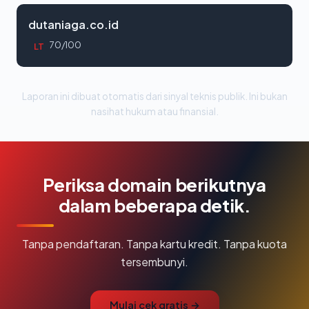
dutaniaga.co.id
70/100
LT
Laporan ini dibuat otomatis dari sinyal teknis publik. Ini bukan
nasihat hukum atau finansial.
Periksa domain berikutnya
dalam beberapa detik.
Tanpa pendaftaran. Tanpa kartu kredit. Tanpa kuota
tersembunyi.
Mulai cek gratis →