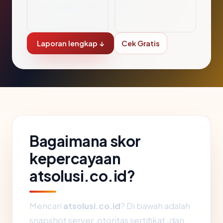
ce Communicati
o
Laporan lengkap ↓
Cek Gratis
Bagaimana skor
kepercayaan
atsolusi.co.id?
Mencari
atsolusi.co.id
? Di bawah adalah
snapshot server, otoritas sertifikat, dan