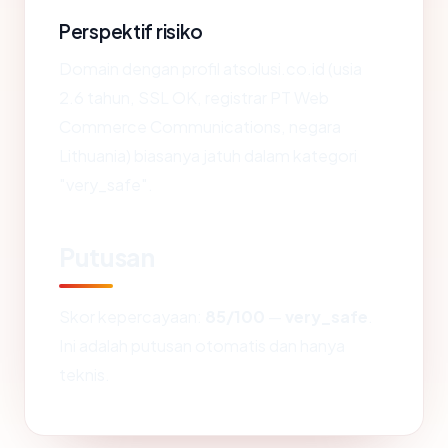
Perspektif risiko
Domain dengan profil atsolusi.co.id (usia
2.6 tahun, SSL OK, registrar PT Web
Commerce Communications, negara
Lithuania) biasanya jatuh dalam kategori
"very_safe".
Putusan
Skor kepercayaan:
85/100
—
very_safe
.
Ini adalah putusan otomatis dan hanya
teknis.