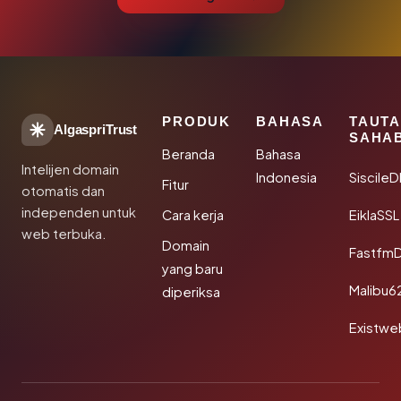
PRODUK
BAHASA
TAUT
AlgaspriTrust
SAHA
Beranda
Bahasa
Intelijen domain
Indonesia
Siscile
Fitur
otomatis dan
independen untuk
Cara kerja
EiklaSSL
web terbuka.
Domain
Fastfm
yang baru
Malibu6
diperiksa
Existwe