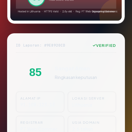
ID Laporan: #9E8920CD
VERIFIED
Sangat Aman
85
Ringkasan keputusan
ALAMAT IP
LOKASI SERVER
91.108.123.13
Lithuania
REGISTRAR
USIA DOMAIN
PT Web Commer
2.6 tahun