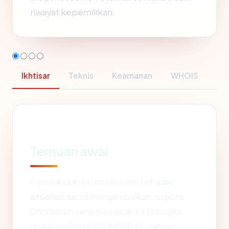
riwayat kepemilikan.
Ikhtisar
Teknis
Keamanan
WHOIS
Temuan awal
Pemeriksaan otomatis kami terhadap
atsolusi.co.id
mengembalikan respons
DNS bersih yang mengarah ke Lithuania,
disajikan oleh HOSTINGER LT, dengan