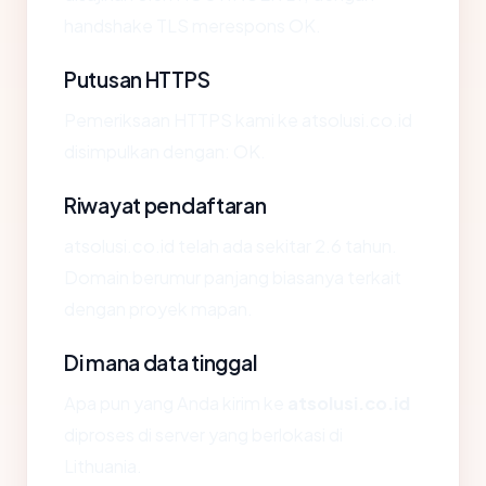
handshake TLS merespons OK.
Putusan HTTPS
Pemeriksaan HTTPS kami ke atsolusi.co.id
disimpulkan dengan: OK.
Riwayat pendaftaran
atsolusi.co.id telah ada sekitar 2.6 tahun.
Domain berumur panjang biasanya terkait
dengan proyek mapan.
Di mana data tinggal
Apa pun yang Anda kirim ke
atsolusi.co.id
diproses di server yang berlokasi di
Lithuania.