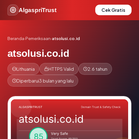
AlgaspriTrust
Cek Gratis
Beranda
›
Pemeriksaan
›
atsolusi.co.id
atsolusi.co.id
Lithuania
HTTPS Valid
2.6 tahun
Diperbarui
3 bulan yang lalu