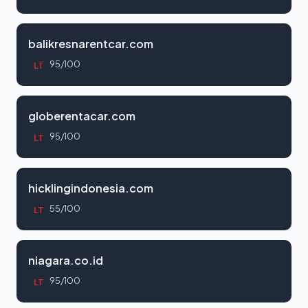
balikresnarentcar.com
95/100
LT
globerentacar.com
95/100
LT
hicklingindonesia.com
55/100
LT
niagara.co.id
95/100
LT