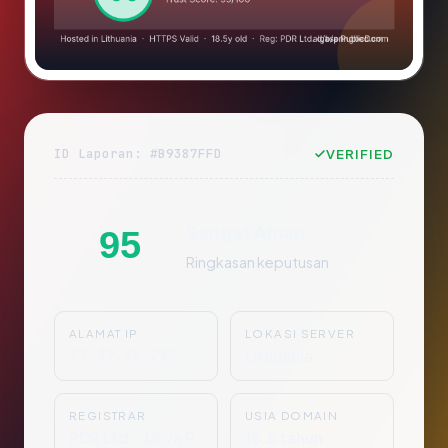
ID Laporan: #B9387FFD
VERIFIED
Sangat Aman
95
Ringkasan keputusan
ALAMAT IP
LOKASI SERVER
77.37.55.232
Lithuania
REGISTRAR
USIA DOMAIN
PDR Ltd. d/b/a P
18.5 tahun