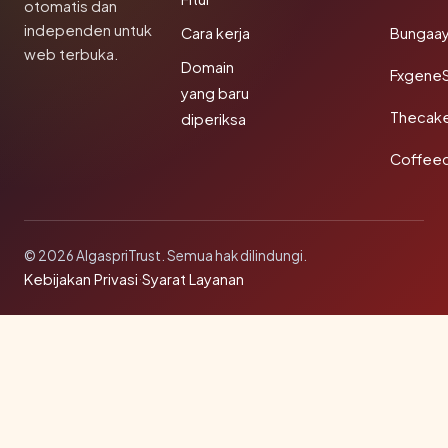
otomatis dan
independen untuk
Cara kerja
Bungaa
web terbuka.
Domain
Fxgene
yang baru
Thecak
diperiksa
Coffee
© 2026 AlgaspriTrust. Semua hak dilindungi.
Kebijakan Privasi
·
Syarat Layanan