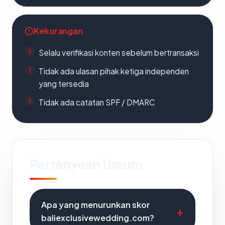
Kekurangan
Selalu verifikasi konten sebelum bertransaksi
Tidak ada ulasan pihak ketiga independen
yang tersedia
Tidak ada catatan SPF / DMARC
Pertanyaan Umum
Apa yang menurunkan skor
baliexclusivewedding.com?