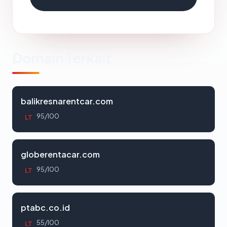
Domain Terkait
balikresnarentcar.com
95/100
LT
globerentacar.com
95/100
LT
ptabc.co.id
55/100
LT