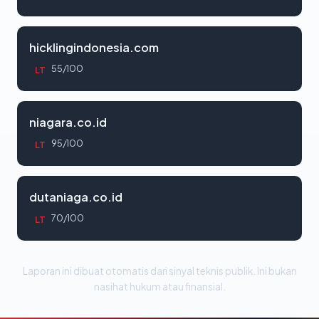
hicklingindonesia.com
55/100
LT
niagara.co.id
95/100
LT
dutaniaga.co.id
70/100
LT
Laporan ini dibuat otomatis dari sinyal teknis publik. Ini bukan
nasihat hukum atau finansial.