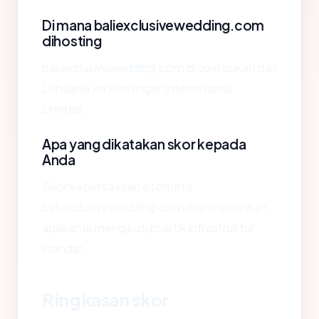
Di mana baliexclusivewedding.com
dihosting
baliexclusivewedding.com dioperasikan dari
Lithuania via Hostinger International
Limited.
Apa yang dikatakan skor kepada
Anda
Skor kepercayaan otomatis
baliexclusivewedding.com mencerminkan
apakah ia mengikuti praktik infrastruktur
standar.
Ringkasan skor