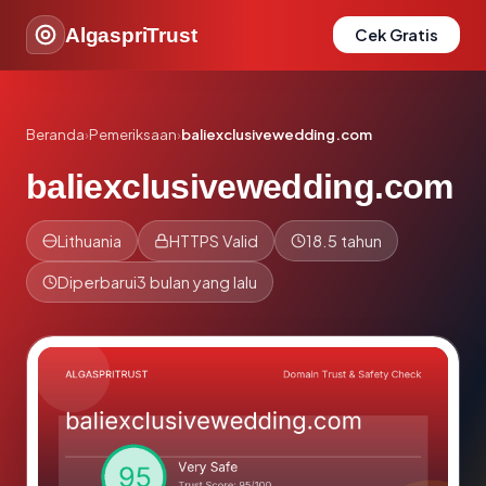
AlgaspriTrust
Cek Gratis
Beranda
›
Pemeriksaan
›
baliexclusivewedding.com
baliexclusivewedding.com
Lithuania
HTTPS Valid
18.5 tahun
Diperbarui
3 bulan yang lalu