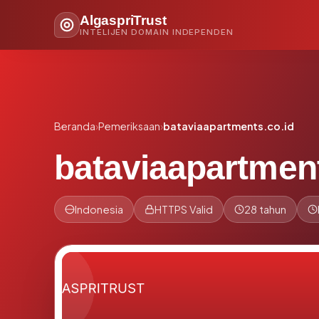
AlgaspriTrust
INTELIJEN DOMAIN INDEPENDEN
Beranda
›
Pemeriksaan
›
bataviaapartments.co.id
bataviaapartment
Indonesia
HTTPS Valid
28 tahun