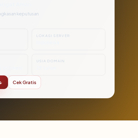
angat Aman
ngkasan keputusan
LOKASI SERVER
Indonesia
USIA DOMAIN
a Indonesi
28 tahun
↓
Cek Gratis