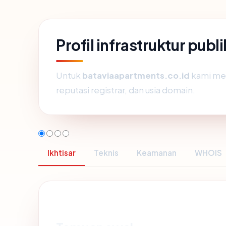
Profil infrastruktur pub
Untuk
bataviaapartments.co.id
kami meny
reputasi registrar, dan usia domain.
Ikhtisar
Teknis
Keamanan
WHOIS