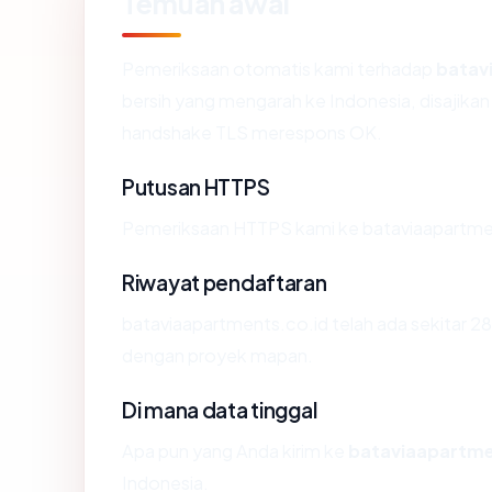
Temuan awal
Pemeriksaan otomatis kami terhadap
batav
bersih yang mengarah ke Indonesia, disajikan
handshake TLS merespons OK.
Putusan HTTPS
Pemeriksaan HTTPS kami ke bataviaapartmen
Riwayat pendaftaran
bataviaapartments.co.id telah ada sekitar 2
dengan proyek mapan.
Di mana data tinggal
Apa pun yang Anda kirim ke
bataviaapartme
Indonesia.