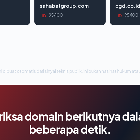
sahabatgroup.com
cgd.co.i
95/100
95/100
ID
ID
i dibuat otomatis dari sinyal teknis publik. Ini bukan nasihat hukum atau
riksa domain berikutnya da
beberapa detik.