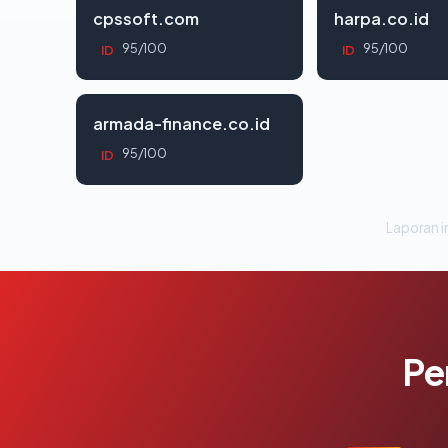
cpssoft.com
harpa.co.id
95/100
95/100
ID
ID
armada-finance.co.id
95/100
ID
Laporan in
Pe