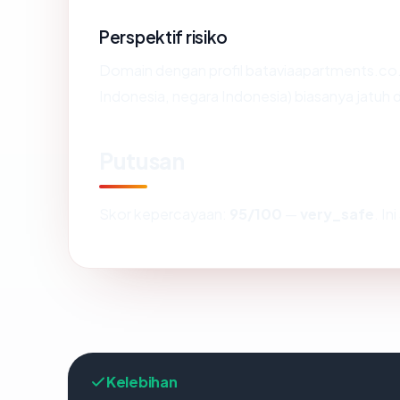
Perspektif risiko
Domain dengan profil bataviaapartments.co.id
Indonesia, negara Indonesia) biasanya jatuh 
Putusan
Skor kepercayaan:
95/100
—
very_safe
. I
Kelebihan