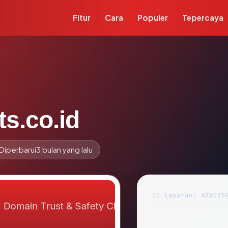
Fitur
Cara
Populer
Tepercaya
s.co.id
Diperbarui
3 bulan yang lalu
ID Laporan: #2BC35