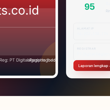
S
95
Ri
ALAMAT IP
46.202.138.174
REGISTRAR
PT Digital Registr
Laporan lengkap 