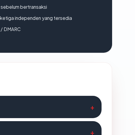
en sebelum bertransaksi
k ketiga independen yang tersedia
F / DMARC