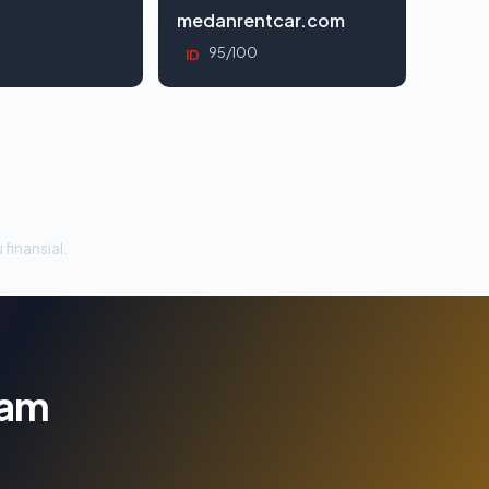
d
medanrentcar.com
95/100
ID
 finansial.
lam