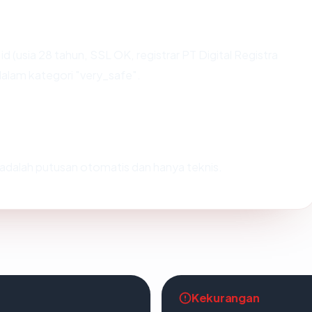
 (usia 28 tahun, SSL OK, registrar PT Digital Registra
dalam kategori "very_safe".
ni adalah putusan otomatis dan hanya teknis.
Kekurangan