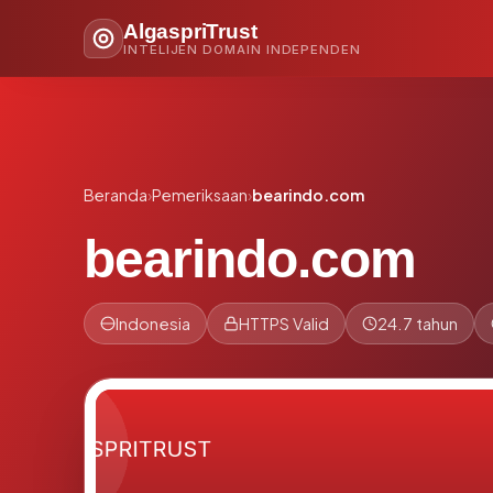
AlgaspriTrust
INTELIJEN DOMAIN INDEPENDEN
Beranda
›
Pemeriksaan
›
bearindo.com
bearindo.com
Indonesia
HTTPS Valid
24.7 tahun