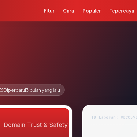
Fitur
Cara
Populer
Tepercaya
Diperbarui
3 bulan yang lalu
ID Laporan: #DCC59