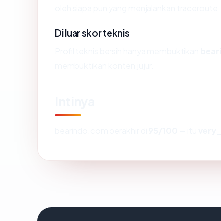
oleh siapa pun yang menjalankan traceroute.
Di luar skor teknis
Profil teknis bersih hanya membuktikan
bear
membuktikan konten jujur.
Intinya
bearindo.com berakhir di
95/100
— itu
very