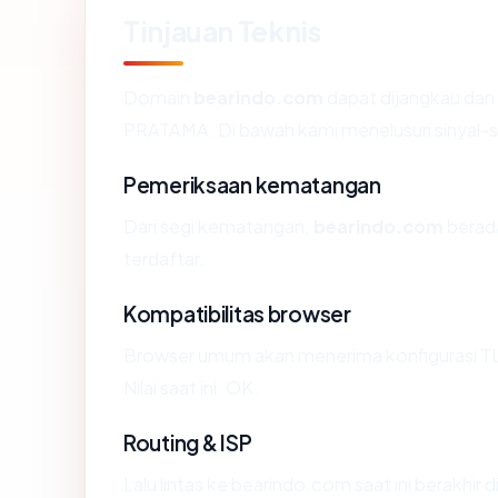
Tinjauan Teknis
Domain
bearindo.com
dapat dijangkau dan
PRATAMA. Di bawah kami menelusuri sinyal-sin
Pemeriksaan kematangan
Dari segi kematangan,
bearindo.com
berada
terdaftar.
Kompatibilitas browser
Browser umum akan menerima konfigurasi T
Nilai saat ini: OK.
Routing & ISP
Lalu lintas ke bearindo.com saat ini berakhi