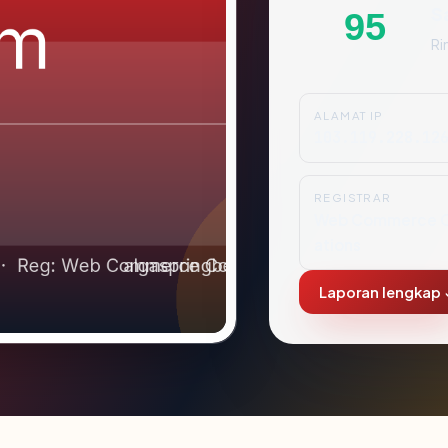
S
95
Ri
ALAMAT IP
103.119.228.12
REGISTRAR
Web Commerce 
ations
Laporan lengkap 