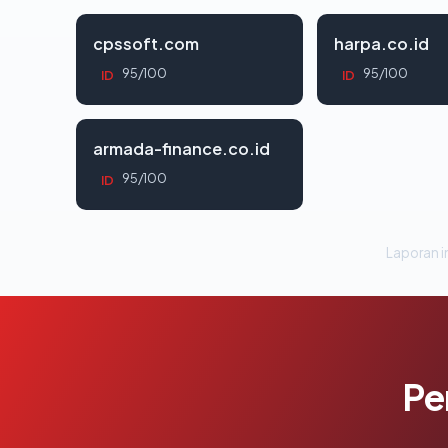
cpssoft.com
harpa.co.id
95/100
95/100
ID
ID
armada-finance.co.id
95/100
ID
Laporan in
Pe