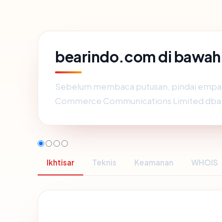
bearindo.com di bawah
Sebelum membaca putusan, pindai empat 
Commerce Communications Limited dba 
Ikhtisar
Teknis
Keamanan
WHOIS