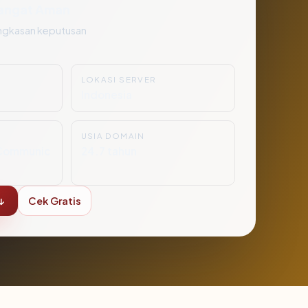
angat Aman
ngkasan keputusan
LOKASI SERVER
6
Indonesia
USIA DOMAIN
Communic
24.7 tahun
↓
Cek Gratis