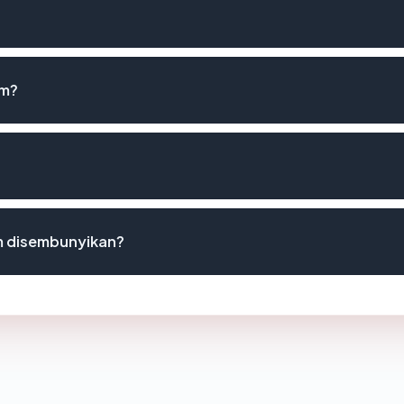
om?
m disembunyikan?