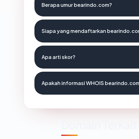
Berapa umur bearindo.com?
Siapa yang mendaftarkan bearindo.c
Apa arti skor?
Apakah informasi WHOIS bearindo.co
Domain Terkait