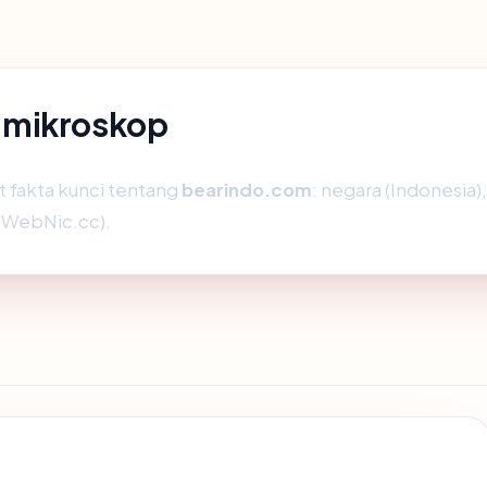
 mikroskop
fakta kunci tentang
bearindo.com
: negara (Indonesia),
WebNic.cc).