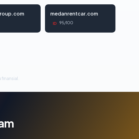
roup.com
medanrentcar.com
95/100
ID
 finansial.
lam