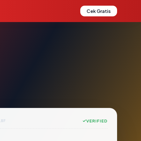
Cek Gratis
18F
VERIFIED