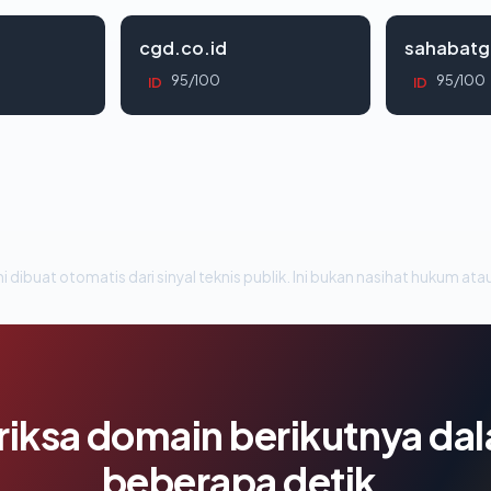
cgd.co.id
sahabatg
95/100
95/100
ID
ID
i dibuat otomatis dari sinyal teknis publik. Ini bukan nasihat hukum atau
riksa domain berikutnya da
beberapa detik.