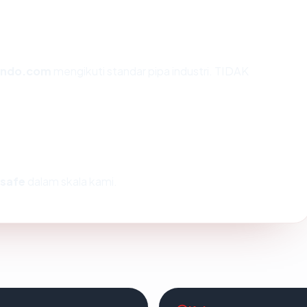
indo.com
mengikuti standar pipa industri. TIDAK
_safe
dalam skala kami.