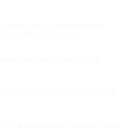
 mengarah ke Indonesia via PT MITRA VISIONER
yal yang paling relevan satu per satu.
 dalam kategori "mature" — sekitar 24.7 tahun
LS bearindo.com jika probe kami mengembalikan "OK".
r di PT MITRA VISIONER PRATAMA di Indonesia — terlihat