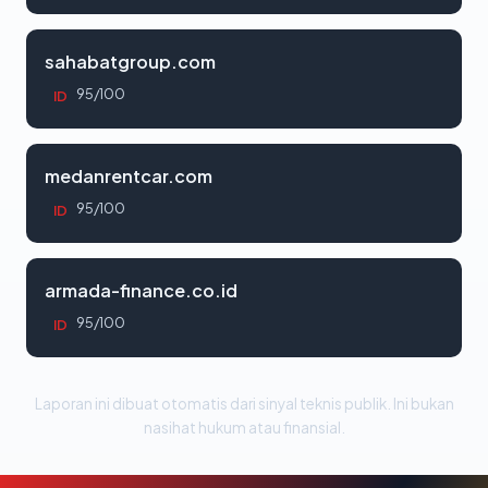
sahabatgroup.com
95/100
ID
medanrentcar.com
95/100
ID
armada-finance.co.id
95/100
ID
Laporan ini dibuat otomatis dari sinyal teknis publik. Ini bukan
nasihat hukum atau finansial.