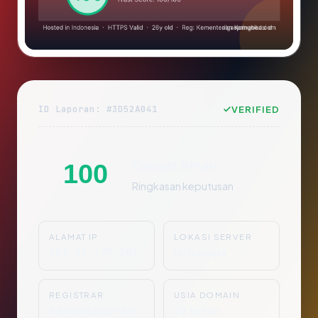
ID Laporan: #3D52A041
VERIFIED
Sangat Aman
100
Ringkasan keputusan
ALAMAT IP
LOKASI SERVER
103.11.179.201
Indonesia
REGISTRAR
USIA DOMAIN
Kementerian Ko
26 tahun