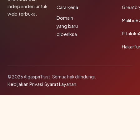
independen untuk
Cara kerja
Greatcr
web terbuka.
Domain
Malibu6
yang baru
Pitalok
diperiksa
Hakarfu
© 2026 AlgaspriTrust. Semua hak dilindungi.
Kebijakan Privasi
·
Syarat Layanan