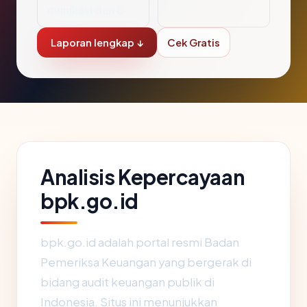
munikasi dan D
Laporan lengkap ↓
Cek Gratis
Analisis Kepercayaan
bpk.go.id
bpk.go.id adalah portal resmi Badan
Pemeriksa Keuangan yang bergerak di
bidang audit keuangan publik di
Indonesia. Situs ini menunjukkan