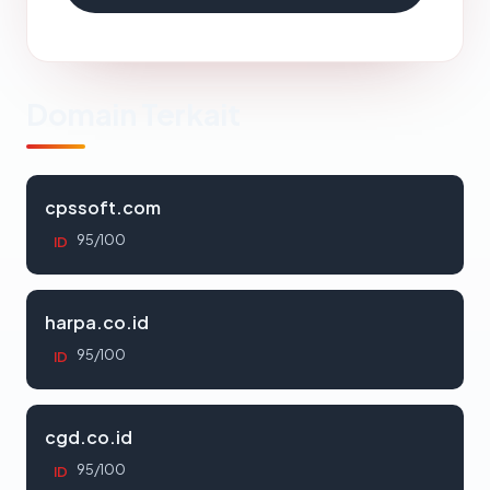
Domain Terkait
cpssoft.com
95/100
ID
harpa.co.id
95/100
ID
cgd.co.id
95/100
ID