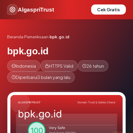
AlgaspriTrust
Cek Gratis
Beranda
›
Pemeriksaan
›
bpk.go.id
bpk.go.id
Indonesia
HTTPS Valid
26 tahun
Diperbarui
3 bulan yang lalu