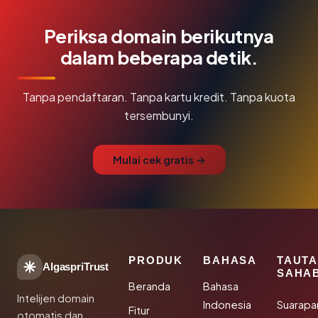
Periksa domain berikutnya
dalam beberapa detik.
Tanpa pendaftaran. Tanpa kartu kredit. Tanpa kuota
tersembunyi.
Mulai cek gratis →
PRODUK
BAHASA
TAUT
AlgaspriTrust
SAHA
Beranda
Bahasa
Intelijen domain
Indonesia
Suarapa
Fitur
otomatis dan