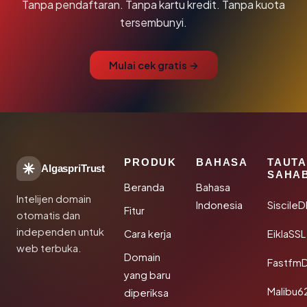
Tanpa pendaftaran. Tanpa kartu kredit. Tanpa kuota
tersembunyi.
Mulai cek gratis →
PRODUK
BAHASA
TAUT
AlgaspriTrust
SAHA
Beranda
Bahasa
Intelijen domain
Indonesia
Siscile
Fitur
otomatis dan
independen untuk
Cara kerja
EiklaSSL
web terbuka.
Domain
Fastfm
yang baru
Malibu6
diperiksa