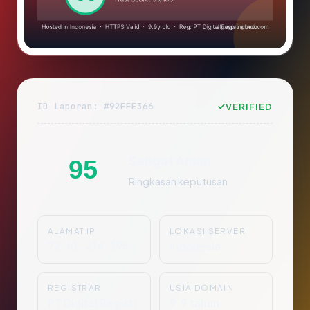
ID Laporan: #92FFE366
VERIFIED
Sangat Aman
95
Ringkasan keputusan
ALAMAT IP
LOKASI SERVER
72.61.214.195
Indonesia
REGISTRAR
USIA DOMAIN
PT Digital Registr
9.9 tahun