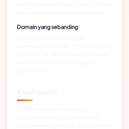
sama dengan kepercayaan, tetapi memberi
tahu yurisdiksi mana yang menangani data.
Domain yang sebanding
Situs dengan metadata serupa
cemerlangfoto.co.id
— 9.9 tahun, hosting
Indonesia, SSL valid — biasanya mencakup
baik bisnis sah maupun cangkang yang
diganti merek.
Kesimpulan
Setelah memadukan sinyal DNS, TLS,
RDAP, dan GeoIP, skor otomatis kami
untuk
cemerlangfoto.co.id
ada di
95/100