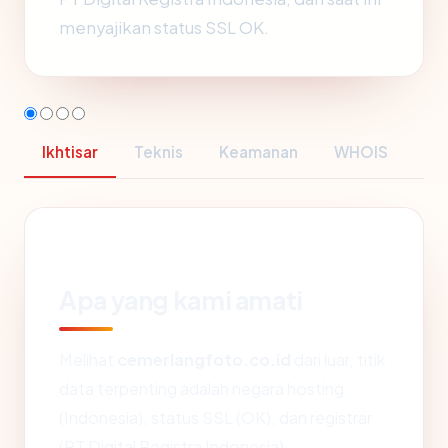
menyajikan status SSL OK.
Ikhtisar
Teknis
Keamanan
WHOIS
Apa yang kami amati
Melihat
cemerlangfoto.co.id
dari luar, titik
data terpenting adalah negara hosting
(Indonesia), status SSL (OK), dan registrar
(PT Digital Registra Indonesia).