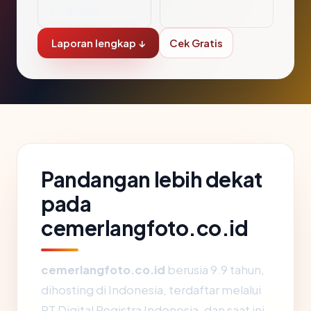
a Indonesi
Laporan lengkap ↓
Cek Gratis
Pandangan lebih dekat
pada
cemerlangfoto.co.id
cemerlangfoto.co.id
berusia 9.9 tahun,
dihosting di Indonesia, terdaftar melalui
PT Digital Registra Indonesia, dan saat ini