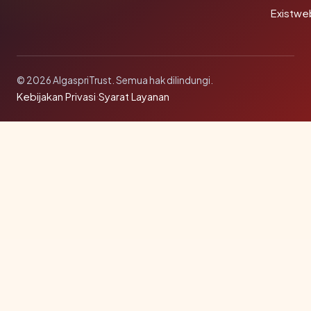
Existwe
© 2026 AlgaspriTrust. Semua hak dilindungi.
Kebijakan Privasi
·
Syarat Layanan