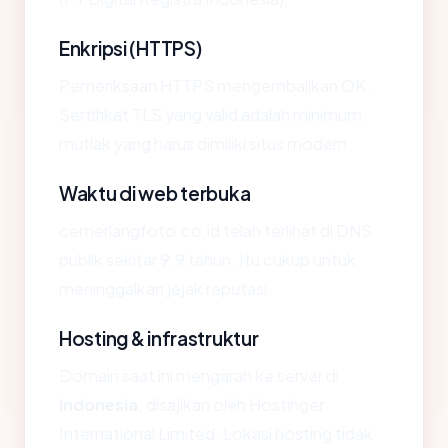
Enkripsi (HTTPS)
Pemeriksaan HTTPS mengembalikan OK.
Sertifikat TLS yang valid adalah minimum
mutlak yang harus dimiliki situs modern.
Waktu di web terbuka
cemerlangfoto.co.id telah terlihat di DNS
publik sekitar 9.9 tahun. Itu cukup untuk
meninggalkan jejak reputasi.
Hosting & infrastruktur
Domain saat ini mengarah ke server di
Indonesia
, disajikan oleh Hostinger
International Limited. Lokasi hosting tidak