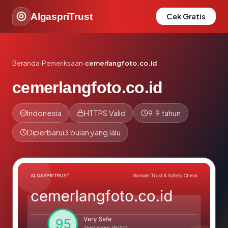
AlgaspriTrust
Cek Gratis
Beranda
›
Pemeriksaan
›
cemerlangfoto.co.id
cemerlangfoto.co.id
Indonesia
HTTPS Valid
9.9 tahun
Diperbarui
3 bulan yang lalu