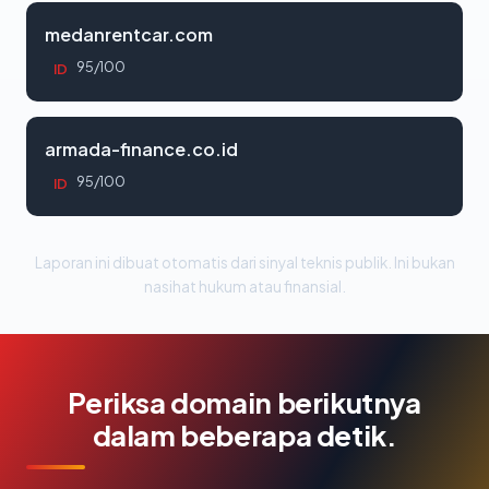
medanrentcar.com
95/100
ID
armada-finance.co.id
95/100
ID
Laporan ini dibuat otomatis dari sinyal teknis publik. Ini bukan
nasihat hukum atau finansial.
Periksa domain berikutnya
dalam beberapa detik.