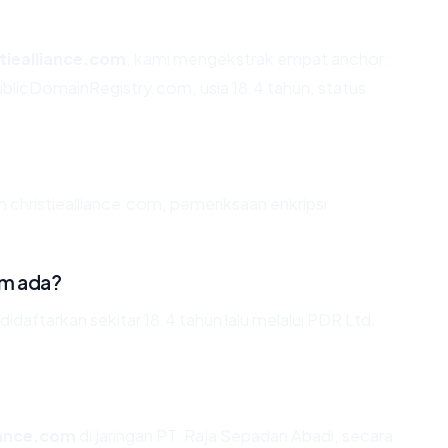
stiealliance.com
, kami mengekstrak empat anchor:
ublicDomainRegistry.com, usia 18.4 tahun, status
 christiealliance.com, pemeriksaan enkripsi
om ada?
idaftarkan sekitar 18.4 tahun lalu melalui PDR Ltd.
liance.com
di jaringan PT. Raja Sepadan Abadi, secara