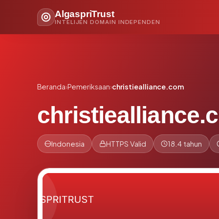
AlgaspriTrust
INTELIJEN DOMAIN INDEPENDEN
Beranda
›
Pemeriksaan
›
christiealliance.com
christiealliance
Indonesia
HTTPS Valid
18.4 tahun