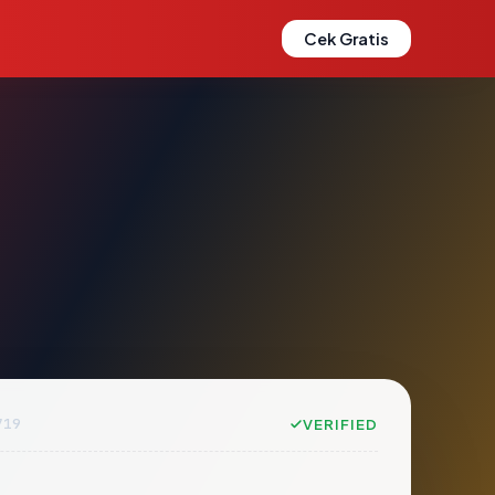
Cek Gratis
719
VERIFIED