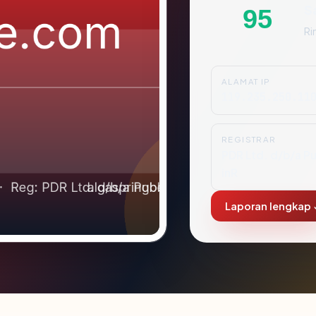
S
95
Ri
ALAMAT IP
119.235.250.11
REGISTRAR
PDR Ltd. d/b/a P
inR
Laporan lengkap 