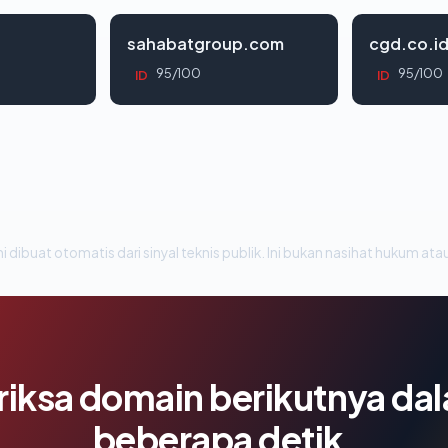
sahabatgroup.com
cgd.co.i
95/100
95/100
ID
ID
i dibuat otomatis dari sinyal teknis publik. Ini bukan nasihat hukum atau
riksa domain berikutnya da
beberapa detik.