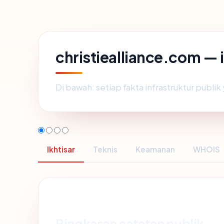
christiealliance.com —
Di bawah: setiap fakta infrastruktur publ
Ikhtisar
Teknis
Keamanan
WHOIS
Ringkasan catatan publik