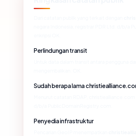
Dari catatan publik yang terkait dengan
chri
negara Indonesia, registrar PDR Ltd. d/b/a P
enkripsi OK.
Perlindungan transit
Untuk data dalam transit antara pengguna dan
mengembalikan: OK.
Sudah berapa lama christiealliance.c
Menurut catatan RDAP, christiealliance.com d
d/b/a PublicDomainRegistry.com.
Penyedia infrastruktur
Pencarian GeoIP menempatkan
christieal