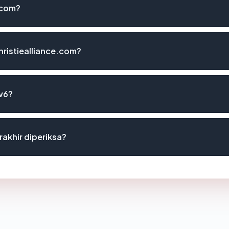
.com?
ristiealliance.com?
Pv6?
rakhir diperiksa?