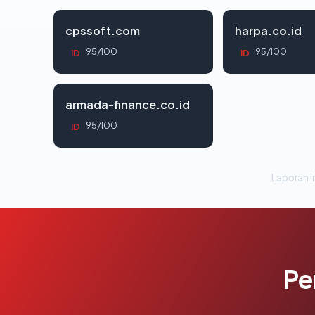
cpssoft.com
harpa.co.id
95/100
95/100
ID
ID
armada-finance.co.id
95/100
ID
Laporan in
Pe