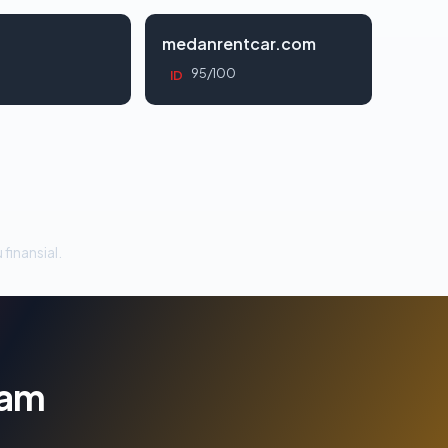
d
medanrentcar.com
95/100
ID
 finansial.
lam