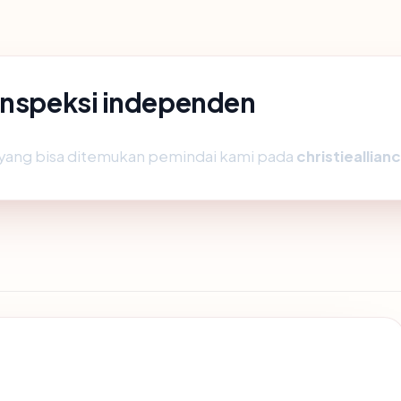
 inspeksi independen
ik yang bisa ditemukan pemindai kami pada
christieallia