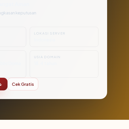
angat Aman
ngkasan keputusan
LOKASI SERVER
0
Indonesia
USIA DOMAIN
ublicDoma
18.4 tahun
↓
Cek Gratis