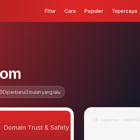
Fitur
Cara
Populer
Tepercaya
.com
Diperbarui
3 bulan yang lalu
ID Laporan: #0BF96