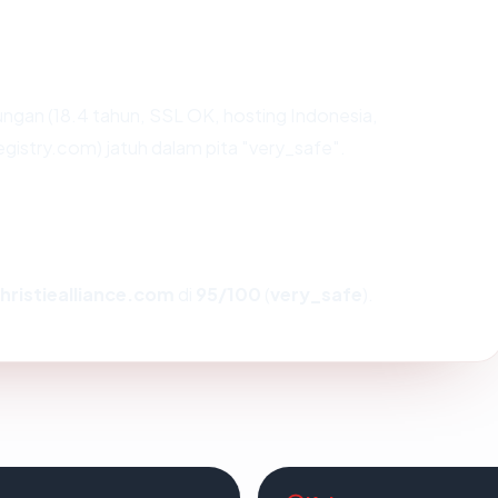
ngan (18.4 tahun, SSL OK, hosting Indonesia,
istry.com) jatuh dalam pita "very_safe".
hristiealliance.com
di
95/100
(
very_safe
).