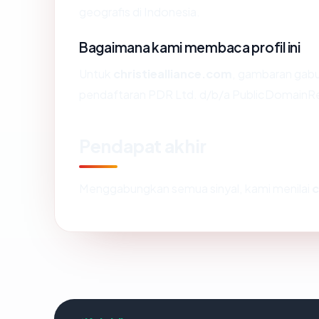
geografis di Indonesia.
Bagaimana kami membaca profil ini
Untuk
christiealliance.com
, gambaran gabu
pendaftaran PDR Ltd. d/b/a PublicDomainReg
Pendapat akhir
Menggabungkan semua sinyal, kami menilai
c