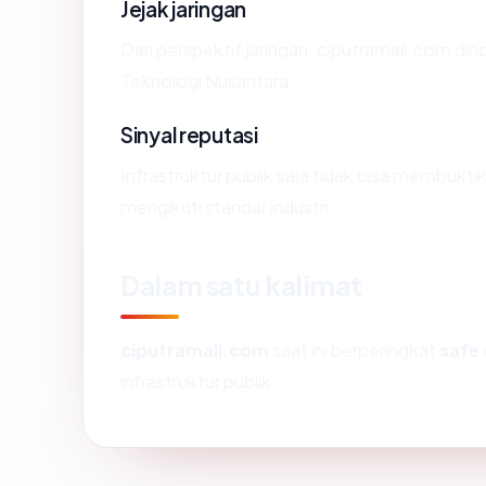
Jejak jaringan
Dari perspektif jaringan, ciputramall.com di
Teknologi Nusantara.
Sinyal reputasi
Infrastruktur publik saja tidak bisa membukt
mengikuti standar industri.
Dalam satu kalimat
ciputramall.com
saat ini berperingkat
safe
infrastruktur publik.