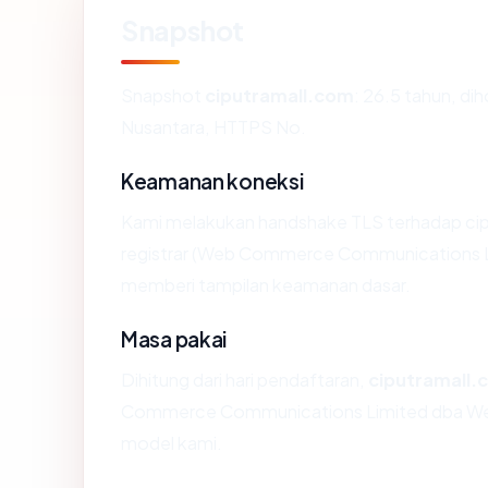
Snapshot
Snapshot
ciputramall.com
: 26.5 tahun, di
Nusantara, HTTPS No.
Keamanan koneksi
Kami melakukan handshake TLS terhadap ci
registrar (Web Commerce Communications Lim
memberi tampilan keamanan dasar.
Masa pakai
Dihitung dari hari pendaftaran,
ciputramall.
Commerce Communications Limited dba Web
model kami.