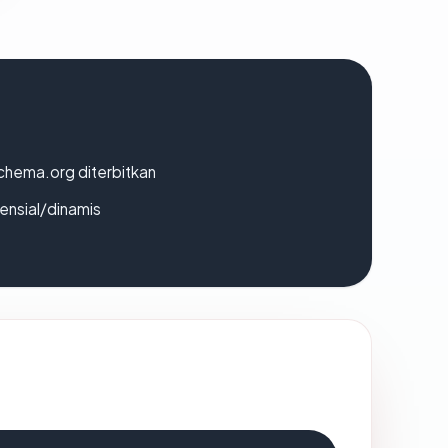
chema.org diterbitkan
densial/dinamis