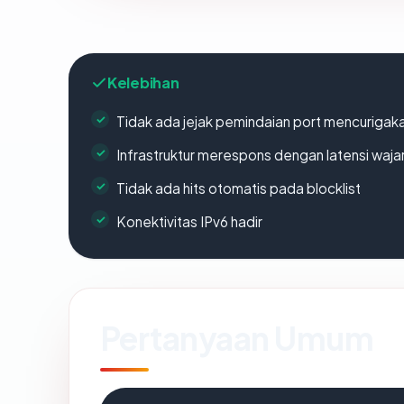
Kelebihan
Tidak ada jejak pemindaian port mencurigak
Infrastruktur merespons dengan latensi waja
Tidak ada hits otomatis pada blocklist
Konektivitas IPv6 hadir
Pertanyaan Umum