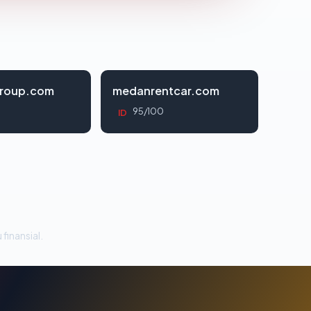
roup.com
medanrentcar.com
95/100
ID
 finansial.