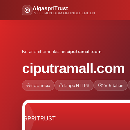
AlgaspriTrust
INTELIJEN DOMAIN INDEPENDEN
Beranda
›
Pemeriksaan
›
ciputramall.com
ciputramall.com
Indonesia
Tanpa HTTPS
26.5 tahun