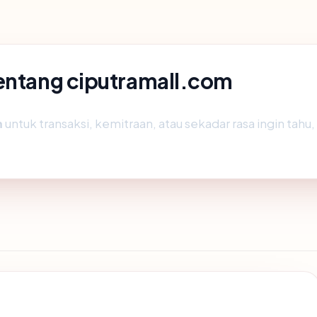
tentang ciputramall.com
m
untuk transaksi, kemitraan, atau sekadar rasa ingin tahu