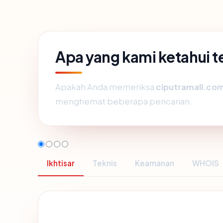
Apa yang kami ketahui 
Apakah Anda memeriksa
ciputramall.co
menghemat beberapa pencarian.
Ikhtisar
Teknis
Keamanan
WHOIS