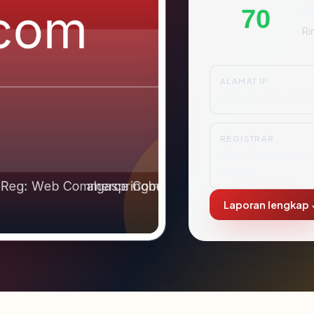
A
70
Ri
ALAMAT IP
202.43.249.252
REGISTRAR
Web Commerce 
ations
Laporan lengkap 