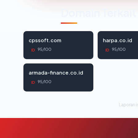
Domain Terkait
cpssoft.com
harpa.co.id
95/100
95/100
ID
ID
armada-finance.co.id
95/100
ID
Laporan in