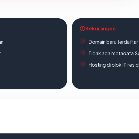
Kekurangan
an
Domain baru terdaftar
r
Tidak ada metadata S
Hosting di blok IP resi