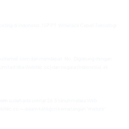
hosting di Indonesia, ISP PT. Wowrack Cepat Teknologi
putramall.com dan mendapat: No. Digabung dengan
ited dba WebNic.cc) dan negara (Indonesia), ini
com
sudah ada sekitar 26.5 tahun melalui Web
Nic.cc — dalam kategori kematangan "mature"