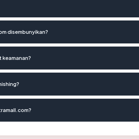
com disembunyikan?
st keamanan?
hishing?
utramall.com?