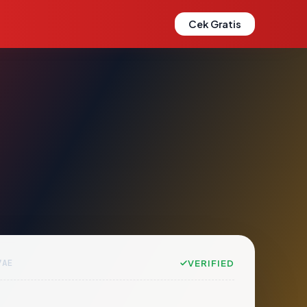
Cek Gratis
7AE
VERIFIED