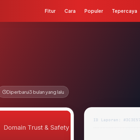
Fitur
Cara
Populer
Tepercaya
Diperbarui
3 bulan yang lalu
ID Laporan: #3C3E5