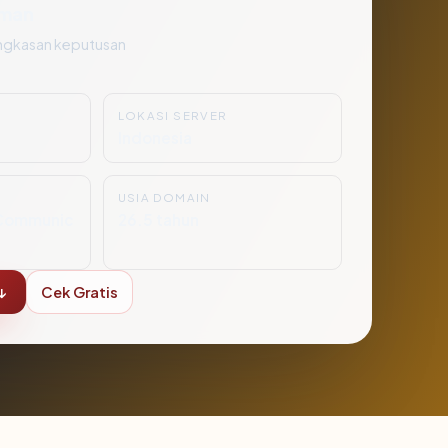
man
ngkasan keputusan
LOKASI SERVER
Indonesia
USIA DOMAIN
Communic
26.5 tahun
↓
Cek Gratis