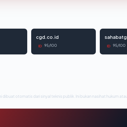
cgd.co.id
sahabatg
95/100
95/100
ID
ID
i dibuat otomatis dari sinyal teknis publik. Ini bukan nasihat hukum atau