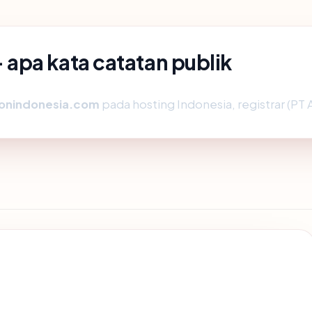
apa kata catatan publik
onindonesia.com
pada hosting Indonesia, registrar (PT 