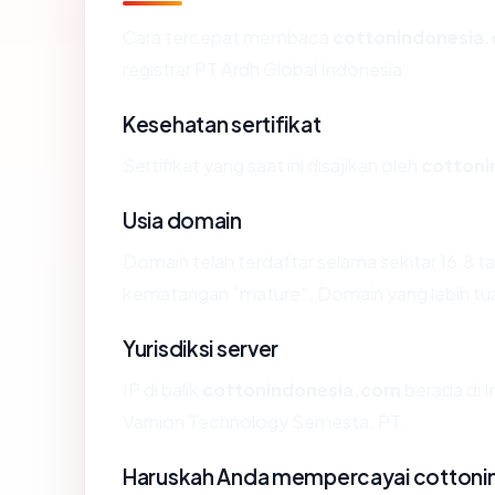
Cara tercepat membaca
cottonindonesia
registrar PT Ardh Global Indonesia.
Kesehatan sertifikat
Sertifikat yang saat ini disajikan oleh
cottoni
Usia domain
Domain telah terdaftar selama sekitar 16.8
kematangan "mature". Domain yang lebih tua s
Yurisdiksi server
IP di balik
cottonindonesia.com
berada di I
Varnion Technology Semesta, PT.
Haruskah Anda mempercayai cotton