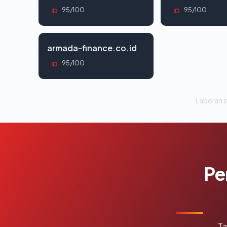
95/100
95/100
ID
ID
armada-finance.co.id
95/100
ID
Laporan in
Pe
Ta