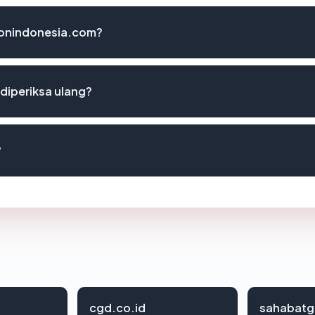
ttonindonesia.com?
diperiksa ulang?
?
cgd.co.id
sahabatg