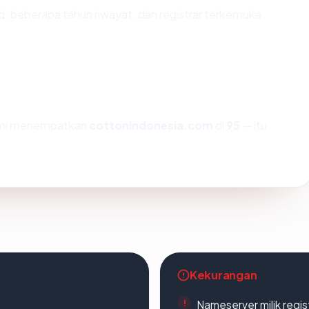
id, beberapa tahun riwayat, dan registrar terkemuka
kami menempatkan
cottonindonesia.com
di
95
— itu
Kekurangan
Nameserver milik regi