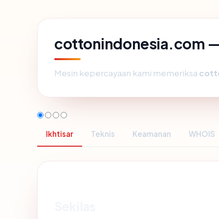
cottonindonesia.com — 
Mesin kepercayaan kami memeriksa
cott
Ikhtisar
Teknis
Keamanan
WHOIS
Sekilas