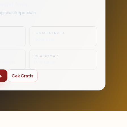
angat Aman
ngkasan keputusan
LOKASI SERVER
Indonesia
USIA DOMAIN
donesia
16.8 tahun
↓
Cek Gratis