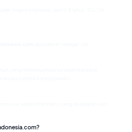
.com
: negara Indonesia, usia 16.8 tahun, SSL OK,
ndonesia.com
dipecahkan sebagai: OK.
 tahun, yang menempatkannya dalam kategori
ecara statistik kurang berisiko.
ndonesia, pada infrastruktur yang disediakan oleh
indonesia.com?