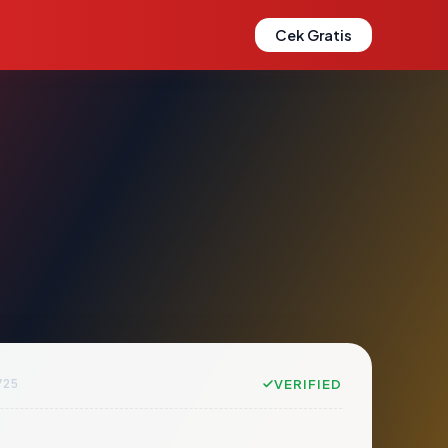
Cek Gratis
725
VERIFIED