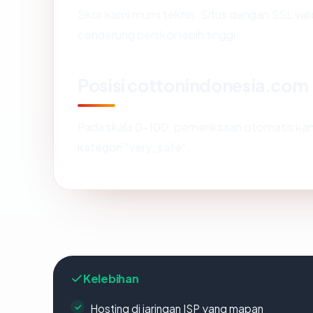
Skor kami murni teknis. Situs dengan SSL val
cenderung berskor lebih tinggi.
Posisi cottonindonesia.com
Pada skala 0-100, pemeriksaan otomatis 
kategori "very_safe".
Kelebihan
Hosting di jaringan ISP yang mapan