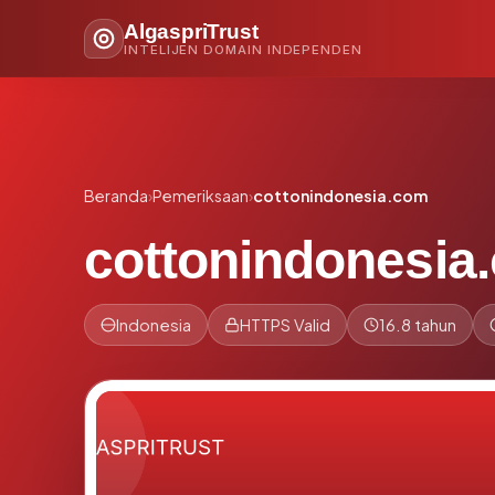
AlgaspriTrust
INTELIJEN DOMAIN INDEPENDEN
Beranda
›
Pemeriksaan
›
cottonindonesia.com
cottonindonesia
Indonesia
HTTPS Valid
16.8 tahun