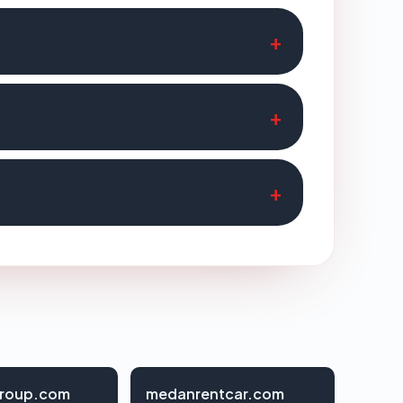
roup.com
medanrentcar.com