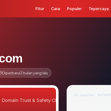
Fitur
Cara
Populer
Tepercaya
.com
Diperbarui
3 bulan yang lalu
ID Laporan: #2F549