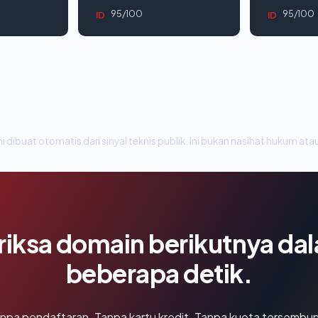
95/100
95/100
ID
ID
i dibuat otomatis dari sinyal teknis publik. Ini bukan nasihat hukum atau
riksa domain berikutnya da
beberapa detik.
npa pendaftaran. Tanpa kartu kredit. Tanpa kuota tersembun