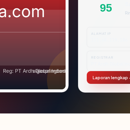
S
95
Ri
ALAMAT IP
111.68.119.186
REGISTRAR
PT Ardh Global In
Laporan lengkap 