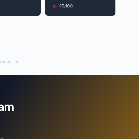
95/100
ID
 finansial.
lam
yi.