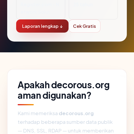
Register.com - N
25 tahun
etwork Solut
Laporan lengkap ↓
Cek Gratis
Apakah decorous.org
aman digunakan?
Kami memeriksa
decorous.org
terhadap beberapa sumber data publik
— DNS, SSL, RDAP — untuk memberikan