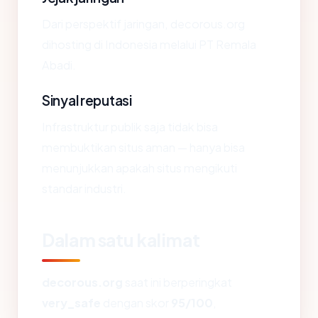
Dari perspektif jaringan, decorous.org
dihosting di Indonesia melalui PT Remala
Abadi.
Sinyal reputasi
Infrastruktur publik saja tidak bisa
membuktikan situs aman — hanya bisa
menunjukkan apakah situs mengikuti
standar industri.
Dalam satu kalimat
decorous.org
saat ini berperingkat
very_safe
dengan skor
95/100
,