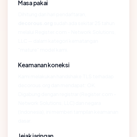
Masa pakai
Dihitung dari hari pendaftaran,
decorous.org
sudah ada sekitar 25 tahun
melalui Register.com - Network Solutions,
LLC — dalam kategori kematangan
"mature" model kami.
Keamanan koneksi
Kami melakukan handshake TLS terhadap
decorous.org dan mendapat: OK.
Digabung dengan registrar (Register.com -
Network Solutions, LLC) dan negara
(Indonesia), ini memberi tampilan keamanan
dasar.
Jejak jaringan