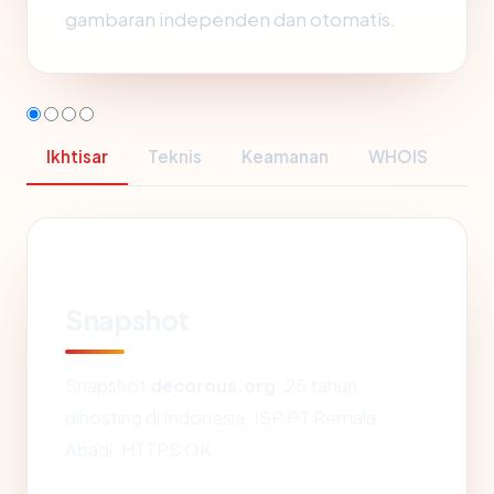
gambaran independen dan otomatis.
Ikhtisar
Teknis
Keamanan
WHOIS
Snapshot
Snapshot
decorous.org
: 25 tahun,
dihosting di Indonesia, ISP PT Remala
Abadi, HTTPS OK.