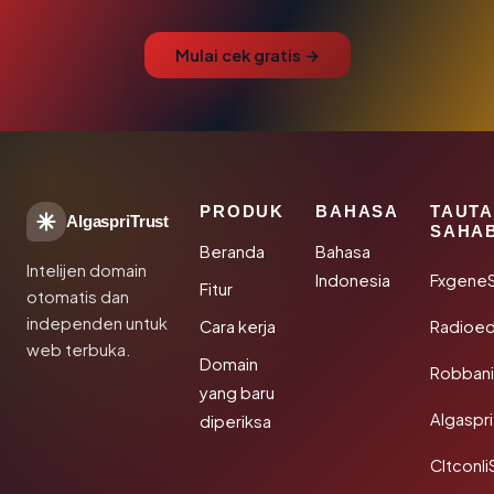
Mulai cek gratis →
PRODUK
BAHASA
TAUT
AlgaspriTrust
SAHA
Beranda
Bahasa
Intelijen domain
Indonesia
Fxgene
Fitur
otomatis dan
independen untuk
Cara kerja
Radioe
web terbuka.
Domain
Robbani
yang baru
Algaspri
diperiksa
Cltconli