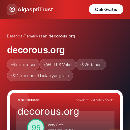
AlgaspriTrust
Cek Gratis
Beranda
›
Pemeriksaan
›
decorous.org
decorous.org
Indonesia
HTTPS Valid
25 tahun
Diperbarui
3 bulan yang lalu