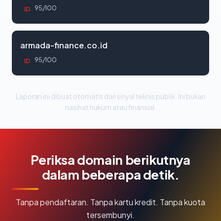
95/100
ID
armada-finance.co.id
95/100
ID
Laporan ini dibuat otomatis dari sinyal teknis publik. Ini bukan
nasihat hukum atau finansial.
Periksa domain berikutnya
dalam beberapa detik.
Tanpa pendaftaran. Tanpa kartu kredit. Tanpa kuota
tersembunyi.