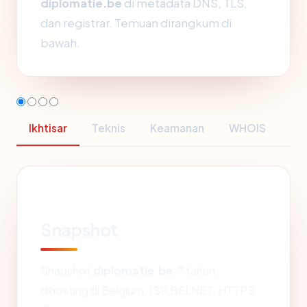
diplomatie.be
di metadata DNS, TLS,
dan registrar. Temuan dirangkum di
bawah.
Ikhtisar
Teknis
Keamanan
WHOIS
Snapshot
Snapshot
diplomatie.be
: ? tahun,
dihosting di Belgium, ISP BELNET, HTTPS