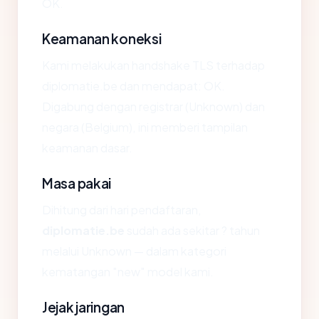
OK.
Keamanan koneksi
Kami melakukan handshake TLS terhadap
diplomatie.be dan mendapat: OK.
Digabung dengan registrar (Unknown) dan
negara (Belgium), ini memberi tampilan
keamanan dasar.
Masa pakai
Dihitung dari hari pendaftaran,
diplomatie.be
sudah ada sekitar ? tahun
melalui Unknown — dalam kategori
kematangan "new" model kami.
Jejak jaringan