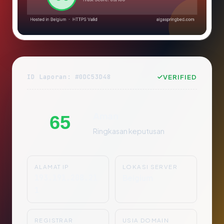
ID Laporan: #0DC53D48
VERIFIED
Aman
65
Ringkasan keputusan
ALAMAT IP
LOKASI SERVER
193.191.208.21
Belgium
1
REGISTRAR
USIA DOMAIN