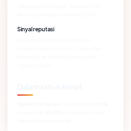
Dari perspektif jaringan, diplomatie.be
dihosting di Belgium melalui BELNET.
Sinyal reputasi
Infrastruktur publik saja tidak bisa
membuktikan situs aman — hanya bisa
menunjukkan apakah situs mengikuti
standar industri.
Dalam satu kalimat
diplomatie.be
saat ini berperingkat
safe
dengan skor
65/100
, berdasarkan murni
fakta infrastruktur publik.