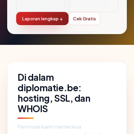
Tidak Diketahui
Tidak Diketahui
Laporan lengkap ↓
Cek Gratis
Di dalam
diplomatie.be:
hosting, SSL, dan
WHOIS
Pemindai kami memeriksa