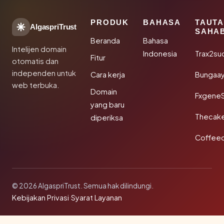
PRODUK
BAHASA
TAUT
AlgaspriTrust
SAHA
Beranda
Bahasa
Intelijen domain
Indonesia
Trax2su
Fitur
otomatis dan
independen untuk
Cara kerja
Bungaa
web terbuka.
Domain
Fxgene
yang baru
Thecak
diperiksa
Coffee
© 2026 AlgaspriTrust. Semua hak dilindungi.
Kebijakan Privasi
·
Syarat Layanan