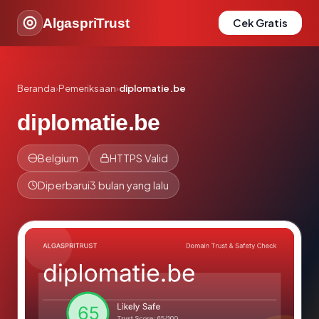
AlgaspriTrust
Cek Gratis
Beranda
›
Pemeriksaan
›
diplomatie.be
diplomatie.be
Belgium
HTTPS Valid
Diperbarui
3 bulan yang lalu