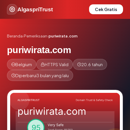
AlgaspriTrust
Cek Gratis
Beranda
›
Pemeriksaan
›
puriwirata.com
puriwirata.com
Belgium
HTTPS Valid
20.6 tahun
Diperbarui
3 bulan yang lalu