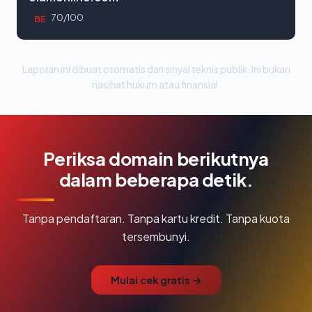
70/100
BE
Laporan ini dibuat otomatis dari sinyal teknis publik. Ini bukan
nasihat hukum atau finansial.
Periksa domain berikutnya
dalam beberapa detik.
Tanpa pendaftaran. Tanpa kartu kredit. Tanpa kuota
tersembunyi.
Mulai cek gratis →