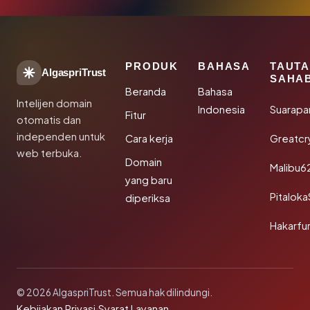
PRODUK
BAHASA
TAUT
AlgaspriTrust
SAHA
Beranda
Bahasa
Intelijen domain
Indonesia
Suarapa
Fitur
otomatis dan
independen untuk
Cara kerja
Greatcr
web terbuka.
Domain
Malibu6
yang baru
Pitalok
diperiksa
Hakarfu
© 2026 AlgaspriTrust. Semua hak dilindungi.
Kebijakan Privasi
·
Syarat Layanan