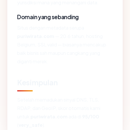
yurisdiksi mana yang menangani data.
Domain yang sebanding
Situs dengan metadata serupa
puriwirata.com
— 20.6 tahun, hosting
Belgium, SSL valid — biasanya mencakup
baik bisnis sah maupun cangkang yang
diganti merek.
Kesimpulan
Setelah memadukan sinyal DNS, TLS,
RDAP, dan GeoIP, skor otomatis kami
untuk
puriwirata.com
ada di
95/100
(
very_safe
).