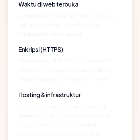
Waktu di web terbuka
puriwirata.com telah terlihat di DNS publik
sekitar 20.6 tahun. Itu cukup untuk
meninggalkan jejak reputasi.
Enkripsi (HTTPS)
Pemeriksaan HTTPS mengembalikan OK.
Sertifikat TLS yang valid adalah minimum
mutlak yang harus dimiliki situs modern.
Hosting & infrastruktur
Domain saat ini mengarah ke server di
Belgium
, disajikan oleh Sentia Network.
Lokasi hosting tidak sama dengan
kepercayaan, tetapi memberi tahu