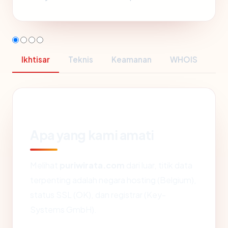
Ikhtisar
Teknis
Keamanan
WHOIS
Apa yang kami amati
Melihat
puriwirata.com
dari luar, titik data
terpenting adalah negara hosting (Belgium),
status SSL (OK), dan registrar (Key-
Systems GmbH).