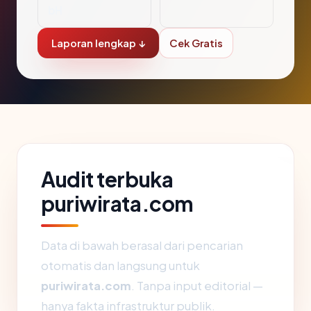
bH
Laporan lengkap ↓
Cek Gratis
Audit terbuka
puriwirata.com
Data di bawah berasal dari pencarian
otomatis dan langsung untuk
puriwirata.com
. Tanpa input editorial —
hanya fakta infrastruktur publik.