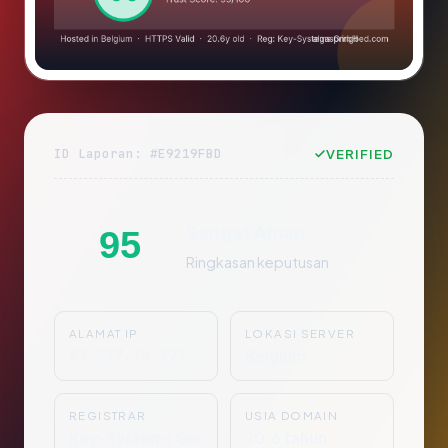
ID Laporan: #E9219FBD
VERIFIED
Sangat Aman
95
Ringkasan keputusan
ALAMAT IP
LOKASI SERVER
83.217.74.171
Belgium
REGISTRAR
USIA DOMAIN
Key-Systems Gm
20.6 tahun