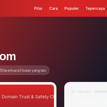
Fitur
Cara
Populer
Tepercaya
com
Diperbarui
3 bulan yang lalu
ID Laporan: #BABD0