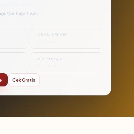
angat Aman
ngkasan keputusan
LOKASI SERVER
Indonesia
USIA DOMAIN
nc.
17.7 tahun
↓
Cek Gratis