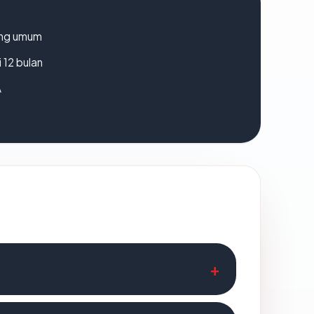
rang umum
 12 bulan
A