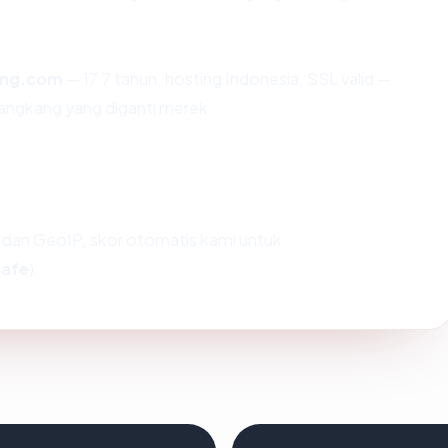
ling.com
— 17.7 tahun, hosting Indonesia, SSL valid —
angkang yang diganti merek.
dan GeoIP, skor otomatis kami untuk
safe
).