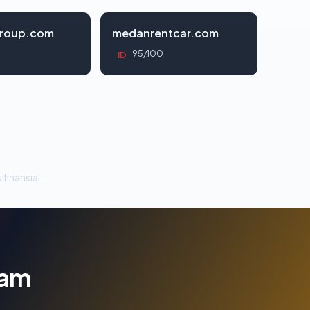
roup.com
medanrentcar.com
95/100
ID
 finansial.
lam