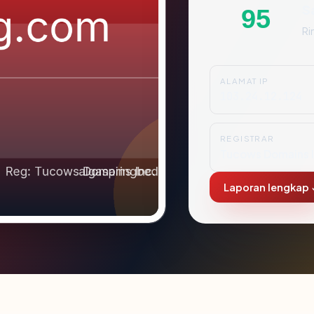
S
95
Ri
ALAMAT IP
103.24.12.124
REGISTRAR
Tucows Domains I
Laporan lengkap 