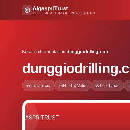
AlgaspriTrust
INTELIJEN DOMAIN INDEPENDEN
Beranda
›
Pemeriksaan
›
dunggiodrilling.com
dunggiodrilling.
Indonesia
HTTPS Valid
17.7 tahun