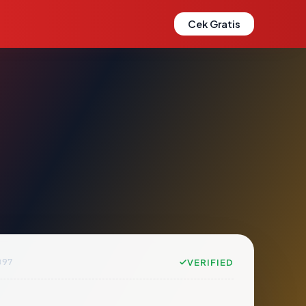
Cek Gratis
B97
VERIFIED