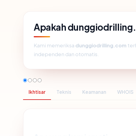
Apakah dunggiodrillin
Kami memeriksa
dunggiodrilling.com
ter
independen dan otomatis.
Ikhtisar
Teknis
Keamanan
WHOIS