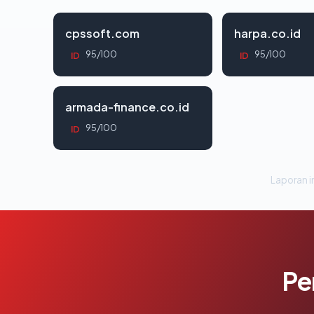
cpssoft.com
harpa.co.id
95/100
95/100
ID
ID
armada-finance.co.id
95/100
ID
Laporan in
Pe