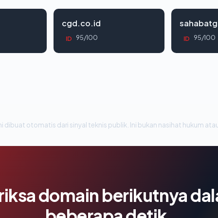
cgd.co.id
sahabatg
95/100
95/100
ID
ID
i dibuat otomatis dari sinyal teknis publik. Ini bukan nasihat hukum atau
riksa domain berikutnya da
beberapa detik.