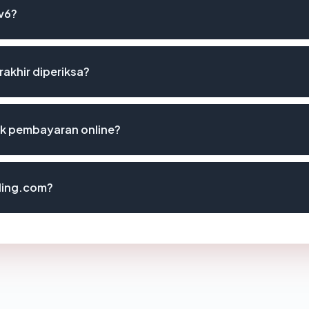
Pv6?
rakhir diperiksa?
uk pembayaran online?
ling.com?