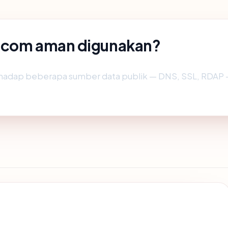
g.com aman digunakan?
hadap beberapa sumber data publik — DNS, SSL, RDAP