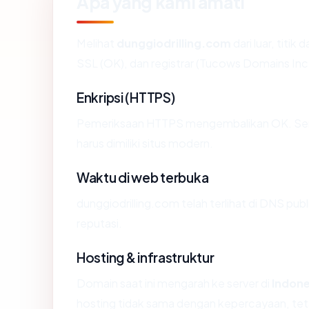
Apa yang kami amati
Melihat
dunggiodrilling.com
dari luar, titi
SSL (OK), dan registrar (Tucows Domains Inc.
Enkripsi (HTTPS)
Pemeriksaan HTTPS mengembalikan OK. Serti
harus dimiliki situs modern.
Waktu di web terbuka
dunggiodrilling.com telah terlihat di DNS publ
reputasi.
Hosting & infrastruktur
Domain saat ini mengarah ke server di
Indone
hosting tidak sama dengan kepercayaan, tet