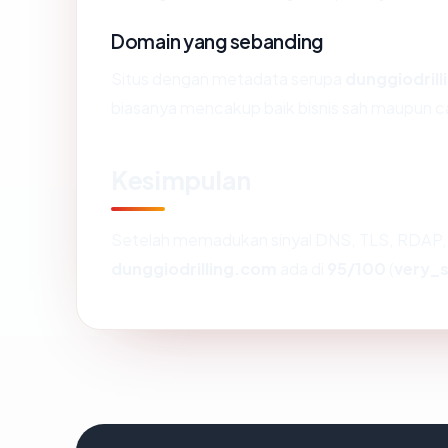
Domain yang sebanding
Situs dengan metadata serupa
dunggiodril
biasanya mencakup baik bisnis sah maupun c
Kesimpulan
Setelah memadukan sinyal DNS, TLS, RDAP, 
dunggiodrilling.com
ada di
95/100
(
very_