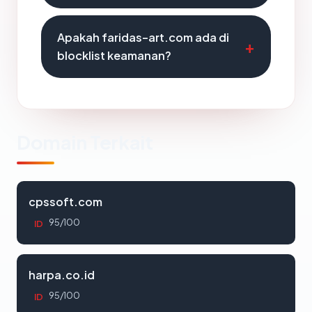
Apakah faridas-art.com ada di
blocklist keamanan?
Domain Terkait
cpssoft.com
95/100
ID
harpa.co.id
95/100
ID