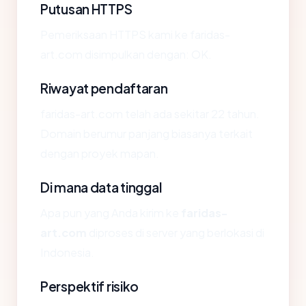
Putusan HTTPS
Pemeriksaan HTTPS kami ke faridas-
art.com disimpulkan dengan: OK.
Riwayat pendaftaran
faridas-art.com telah ada sekitar 22 tahun.
Domain berumur panjang biasanya terkait
dengan proyek mapan.
Di mana data tinggal
Apa pun yang Anda kirim ke
faridas-
art.com
diproses di server yang berlokasi di
Indonesia.
Perspektif risiko