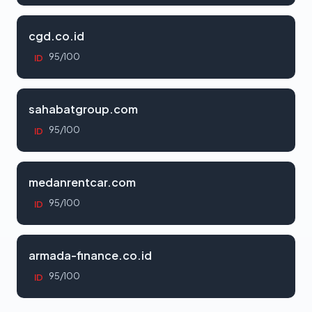
cgd.co.id
95/100
ID
sahabatgroup.com
95/100
ID
medanrentcar.com
95/100
ID
armada-finance.co.id
95/100
ID