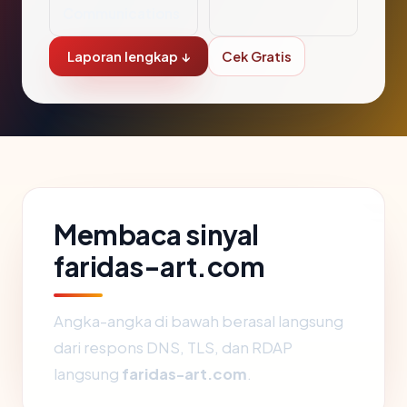
Communications
Laporan lengkap ↓
Cek Gratis
Membaca sinyal
faridas-art.com
Angka-angka di bawah berasal langsung
dari respons DNS, TLS, dan RDAP
langsung
faridas-art.com
.