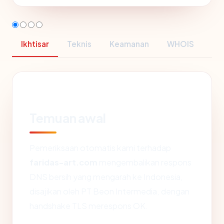
Ikhtisar
Teknis
Keamanan
WHOIS
Temuan awal
Pemeriksaan otomatis kami terhadap
faridas-art.com
mengembalikan respons
DNS bersih yang mengarah ke Indonesia,
disajikan oleh PT Beon Intermedia, dengan
handshake TLS merespons OK.