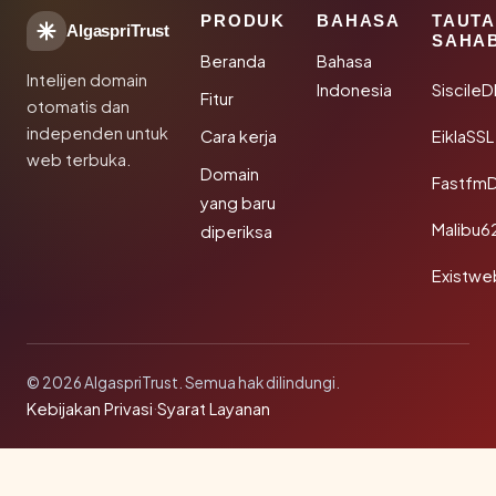
PRODUK
BAHASA
TAUT
AlgaspriTrust
SAHA
Beranda
Bahasa
Intelijen domain
Indonesia
Siscile
Fitur
otomatis dan
independen untuk
Cara kerja
EiklaSSL
web terbuka.
Domain
Fastfm
yang baru
Malibu6
diperiksa
Existwe
© 2026 AlgaspriTrust. Semua hak dilindungi.
Kebijakan Privasi
·
Syarat Layanan