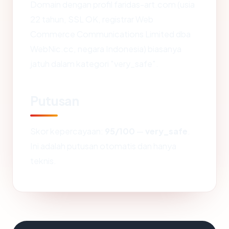
Domain dengan profil faridas-art.com (usia
22 tahun, SSL OK, registrar Web
Commerce Communications Limited dba
WebNic.cc, negara Indonesia) biasanya
jatuh dalam kategori "very_safe".
Putusan
Skor kepercayaan:
95/100
—
very_safe
.
Ini adalah putusan otomatis dan hanya
teknis.