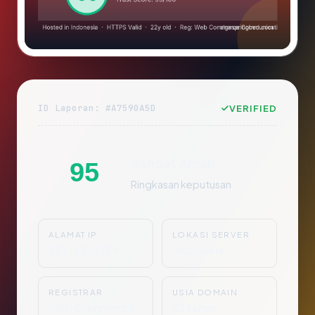
ID Laporan: #A7590A5D
VERIFIED
Sangat Aman
95
Ringkasan keputusan
ALAMAT IP
LOKASI SERVER
101.50.1.79
Indonesia
REGISTRAR
USIA DOMAIN
Web Commerce
22 tahun