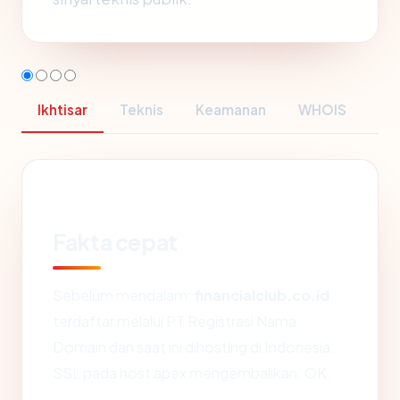
Ikhtisar
Teknis
Keamanan
WHOIS
Fakta cepat
Sebelum mendalam:
financialclub.co.id
terdaftar melalui PT Registrasi Nama
Domain dan saat ini dihosting di Indonesia.
SSL pada host apex mengembalikan: OK.