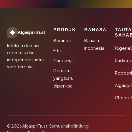
PRODUK
BAHASA
TAUT
AlgaspriTrust
SAHA
Beranda
Bahasa
Intelijen domain
Indonesia
Fxgene
Fitur
otomatis dan
independen untuk
Cara kerja
Radioe
web terbuka.
Domain
Robbani
yang baru
Algaspri
diperiksa
Cltconli
© 2026 AlgaspriTrust. Semua hak dilindungi.