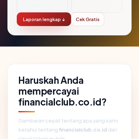
ma Domain
Laporan lengkap ↓
Cek Gratis
Haruskah Anda
mempercayai
financialclub.co.id?
Gambaran cepat tentang apa yang kami
ketahui tentang
financialclub.co.id
dari
sinyal teknis publik.