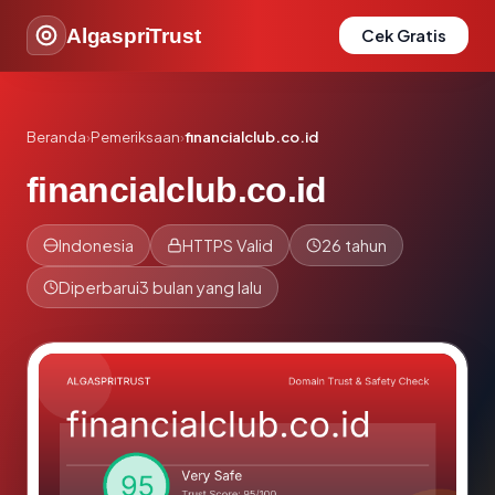
AlgaspriTrust
Cek Gratis
Beranda
›
Pemeriksaan
›
financialclub.co.id
financialclub.co.id
Indonesia
HTTPS Valid
26 tahun
Diperbarui
3 bulan yang lalu