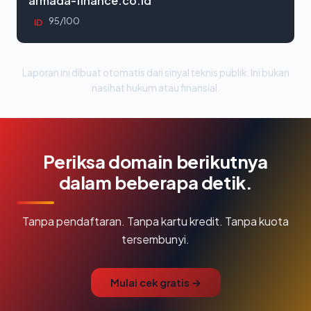
armada-finance.co.id
95/100
ID
Laporan ini dibuat otomatis dari sinyal teknis publik. Ini bukan
nasihat hukum atau finansial.
Periksa domain berikutnya
dalam beberapa detik.
Tanpa pendaftaran. Tanpa kartu kredit. Tanpa kuota
tersembunyi.
Mulai cek gratis →