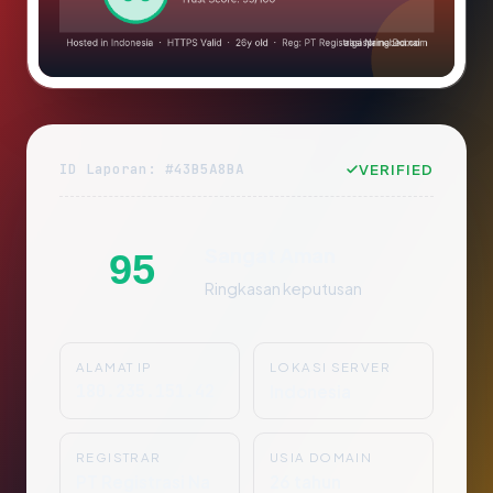
ID Laporan: #43B5A8BA
VERIFIED
Sangat Aman
95
Ringkasan keputusan
ALAMAT IP
LOKASI SERVER
180.235.151.42
Indonesia
REGISTRAR
USIA DOMAIN
PT Registrasi Na
26 tahun