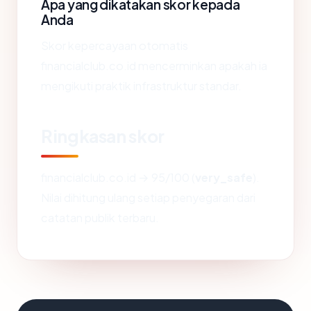
Apa yang dikatakan skor kepada
Anda
Skor kepercayaan otomatis
financialclub.co.id mencerminkan apakah ia
mengikuti praktik infrastruktur standar.
Ringkasan skor
financialclub.co.id → 95/100 (
very_safe
).
Nilai dihitung ulang setiap penyegaran dari
catatan publik terbaru.