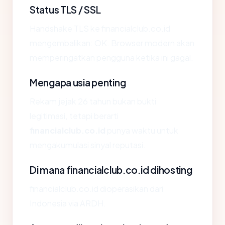
Status TLS / SSL
Handshake TLS ke financialclub.co.id
mengembalikan: OK. Browser modern akan
memperingatkan pengguna ketika ini gagal.
Mengapa usia penting
Rekam jejak 26 tahun bukan bukti
legitimasi, tetapi berarti
financialclub.co.id
punya waktu untuk
mengakumulasi sinyal reputasi.
Di mana financialclub.co.id dihosting
financialclub.co.id dioperasikan dari
Indonesia via ARDH.