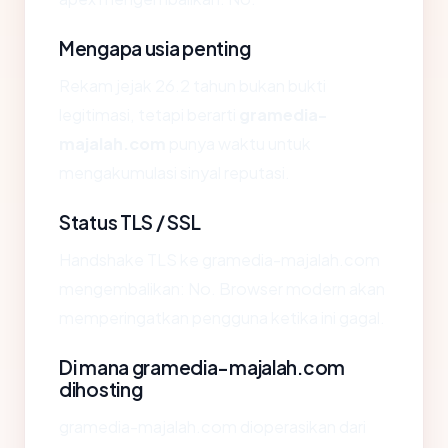
Mengapa usia penting
Rekam jejak 26.2 tahun bukan bukti
legitimasi, tetapi berarti
gramedia-
majalah.com
punya waktu untuk
mengakumulasi sinyal reputasi.
Status TLS / SSL
Handshake TLS ke gramedia-majalah.com
mengembalikan: No. Browser modern akan
memperingatkan pengguna ketika ini gagal.
Di mana gramedia-majalah.com
dihosting
gramedia-majalah.com dioperasikan dari