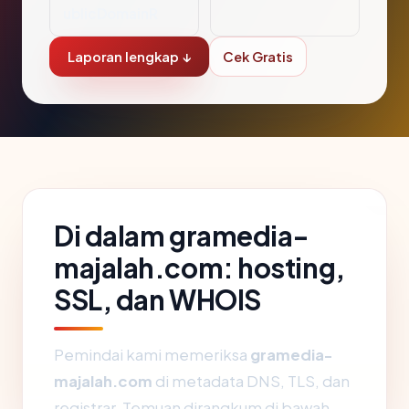
ublicDomainR
Laporan lengkap ↓
Cek Gratis
Di dalam gramedia-
majalah.com: hosting,
SSL, dan WHOIS
Pemindai kami memeriksa
gramedia-
majalah.com
di metadata DNS, TLS, dan
registrar. Temuan dirangkum di bawah.