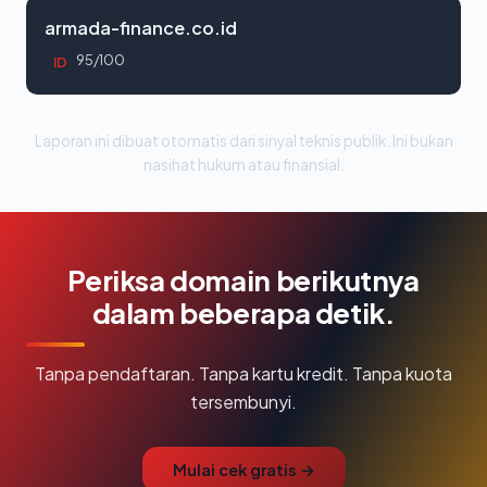
armada-finance.co.id
95/100
ID
Laporan ini dibuat otomatis dari sinyal teknis publik. Ini bukan
nasihat hukum atau finansial.
Periksa domain berikutnya
dalam beberapa detik.
Tanpa pendaftaran. Tanpa kartu kredit. Tanpa kuota
tersembunyi.
Mulai cek gratis →