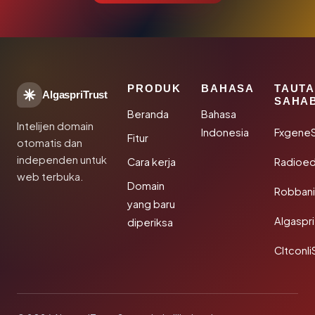
PRODUK
BAHASA
TAUT
AlgaspriTrust
SAHA
Beranda
Bahasa
Intelijen domain
Indonesia
Fxgene
Fitur
otomatis dan
independen untuk
Cara kerja
Radioe
web terbuka.
Domain
Robbani
yang baru
Algaspri
diperiksa
Cltconli