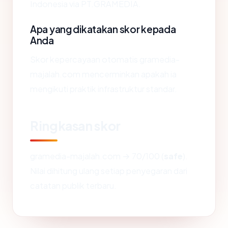
Indonesia via PT.GRAMEDIA.
Apa yang dikatakan skor kepada
Anda
Skor kepercayaan otomatis gramedia-
majalah.com mencerminkan apakah ia
mengikuti praktik infrastruktur standar.
Ringkasan skor
gramedia-majalah.com → 70/100 (
safe
).
Nilai dihitung ulang setiap penyegaran dari
catatan publik terbaru.