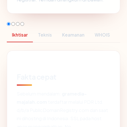
Ikhtisar
Teknis
Keamanan
WHOIS
Fakta cepat
Sebelum mendalam:
gramedia-
majalah.com
terdaftar melalui PDR Ltd.
d/b/a PublicDomainRegistry.com dan saat
ini dihosting di Indonesia. SSL pada host
apex mengembalikan: No.