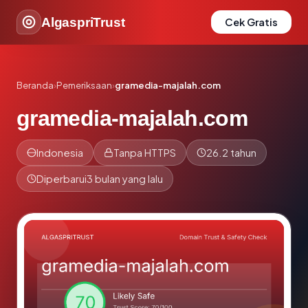
AlgaspriTrust
Cek Gratis
Beranda
›
Pemeriksaan
›
gramedia-majalah.com
gramedia-majalah.com
Indonesia
Tanpa HTTPS
26.2 tahun
Diperbarui
3 bulan yang lalu