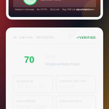
ID Laporan: #ECF1D154
VERIFIED
Aman
70
Ringkasan keputusan
ALAMAT IP
LOKASI SERVER
202.146.4.213
Indonesia
REGISTRAR
USIA DOMAIN
PDR Ltd. d/b/a P
26.2 tahun