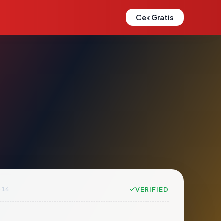
Cek Gratis
514
VERIFIED