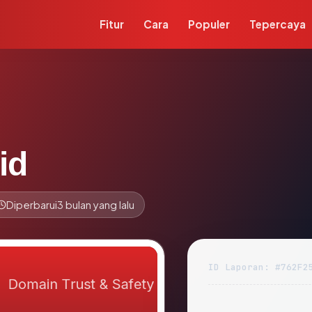
Fitur
Cara
Populer
Tepercaya
id
Diperbarui
3 bulan yang lalu
ID Laporan: #762F2