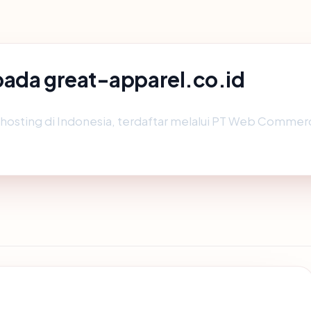
pada great-apparel.co.id
dihosting di Indonesia, terdaftar melalui PT Web Commer