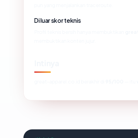
pun yang menjalankan traceroute.
Di luar skor teknis
Profil teknis bersih hanya membuktikan
grea
membuktikan konten jujur.
Intinya
great-apparel.co.id berakhir di
95/100
— itu