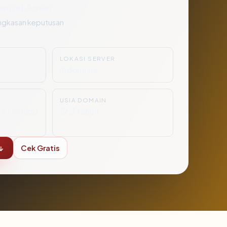
angat Aman
ngkasan keputusan
LOKASI SERVER
Indonesia
USIA DOMAIN
ce Commu
19.3 tahun
↓
Cek Gratis