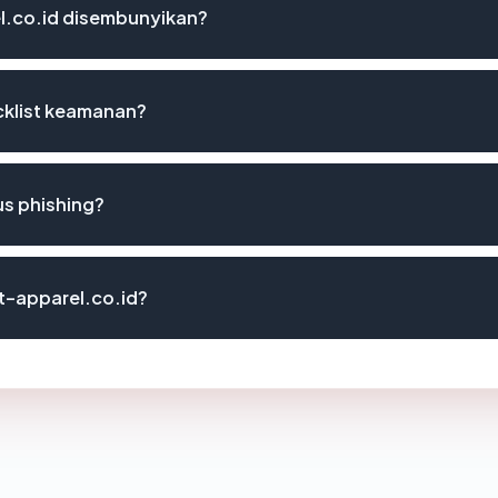
l.co.id disembunyikan?
cklist keamanan?
us phishing?
at-apparel.co.id?