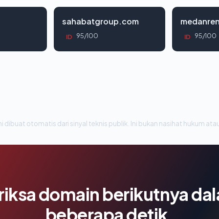
sahabatgroup.com
medanren
95/100
95/100
ID
ID
i dibuat otomatis dari sinyal teknis publik. Ini bukan nasihat hukum atau
riksa domain berikutnya da
beberapa detik.