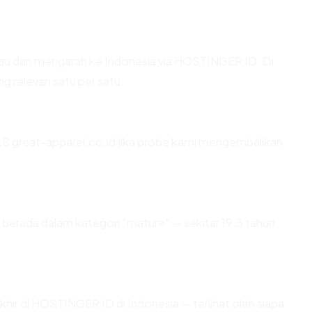
au dan mengarah ke Indonesia via HOSTINGER ID. Di
ng relevan satu per satu.
S great-apparel.co.id jika probe kami mengembalikan
berada dalam kategori "mature" — sekitar 19.3 tahun
rakhir di HOSTINGER ID di Indonesia — terlihat oleh siapa