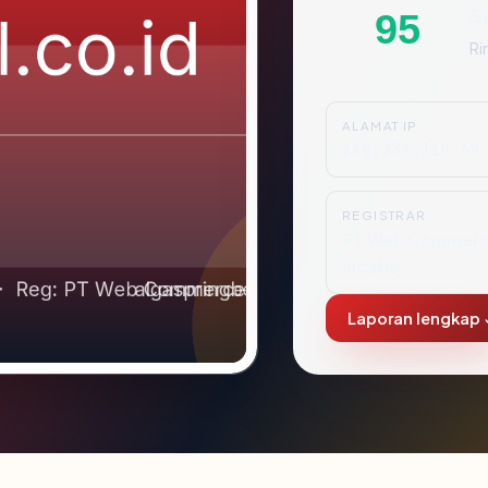
S
95
Ri
ALAMAT IP
168.231.119.49
REGISTRAR
PT Web Commer
nicatio
Laporan lengkap 