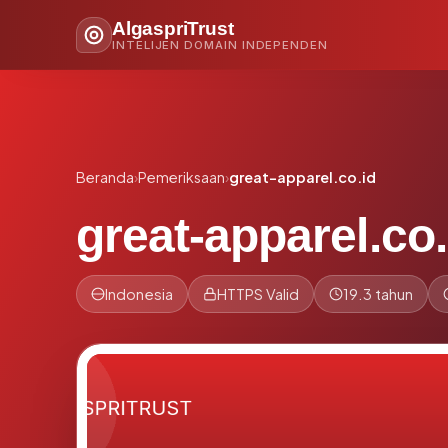
AlgaspriTrust
INTELIJEN DOMAIN INDEPENDEN
Beranda
›
Pemeriksaan
›
great-apparel.co.id
great-apparel.co.
Indonesia
HTTPS Valid
19.3 tahun