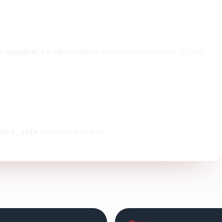
t-apparel.co.id
mengikuti standar pipa industri. TIDAK
very_safe
dalam skala kami.