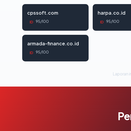
cpssoft.com
harpa.co.id
95/100
95/100
ID
ID
armada-finance.co.id
95/100
ID
Laporan in
Pe