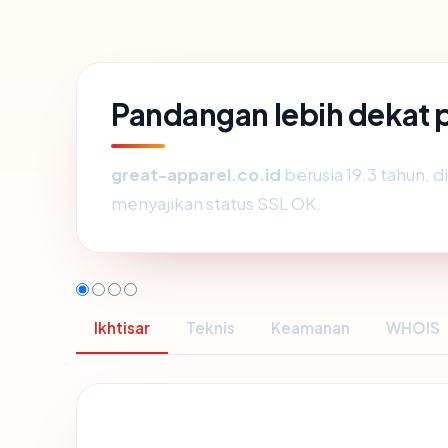
Pandangan lebih dekat 
great-apparel.co.id
berusia 19.3 tahun, 
menyajikan status SSL OK.
Ikhtisar
Teknis
Keamanan
WHOIS