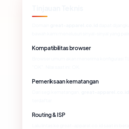
Tinjauan Teknis
Domain
great-apparel.co.id
dapat dijangk
bawah kami menelusuri sinyal-sinyal yang pali
Kompatibilitas browser
Browser umum akan menerima konfigurasi TL
"OK". Nilai saat ini: OK.
Pemeriksaan kematangan
Dari segi kematangan,
great-apparel.co.id
terdaftar.
Routing & ISP
Lalu lintas ke great-apparel.co.id saat ini be