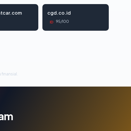
tcar.com
cgd.co.id
95/100
ID
 finansial.
lam