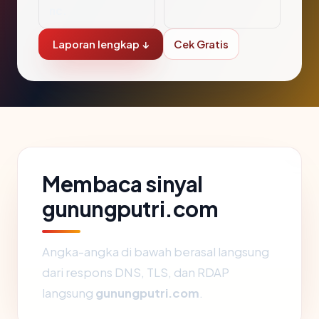
nc.
Laporan lengkap ↓
Cek Gratis
Membaca sinyal
gunungputri.com
Angka-angka di bawah berasal langsung
dari respons DNS, TLS, dan RDAP
langsung
gunungputri.com
.