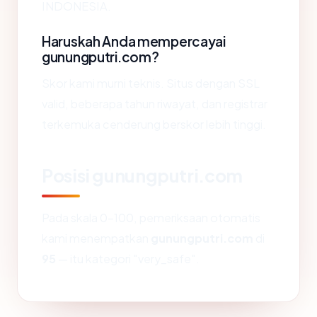
INDONESIA.
Haruskah Anda mempercayai
gunungputri.com?
Skor kami murni teknis. Situs dengan SSL
valid, beberapa tahun riwayat, dan registrar
terkemuka cenderung berskor lebih tinggi.
Posisi gunungputri.com
Pada skala 0-100, pemeriksaan otomatis
kami menempatkan
gunungputri.com
di
95
— itu kategori "very_safe".