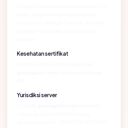
Domain telah terdaftar selama sekitar 21.3
tahun, yang menempatkannya dalam
kategori kematangan "mature". Domain
yang lebih tua secara statistik kurang
berisiko.
Kesehatan sertifikat
Sertifikat yang saat ini disajikan oleh
gunungputri.com
dipecahkan sebagai:
OK.
Yurisdiksi server
IP di balik
gunungputri.com
berada di
Indonesia, pada infrastruktur yang
disediakan oleh PT. EXABYTES NETWORK