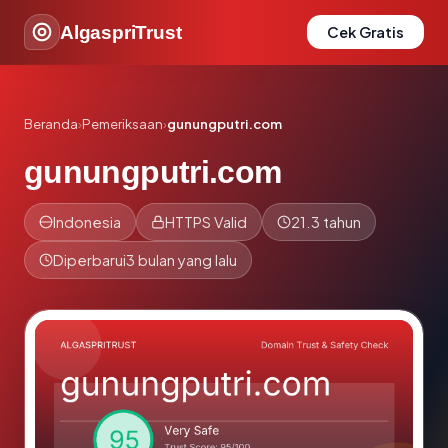
AlgaspriTrust
Cek Gratis
Beranda
›
Pemeriksaan
›
gunungputri.com
gunungputri.com
Indonesia
HTTPS Valid
21.3 tahun
Diperbarui
3 bulan yang lalu