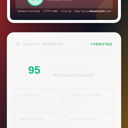
ID Laporan: #5B0BAA9D
VERIFIED
Sangat Aman
95
Ringkasan keputusan
ALAMAT IP
LOKASI SERVER
103.229.73.123
Indonesia
REGISTRAR
USIA DOMAIN
Tucows Domains I
21.3 tahun