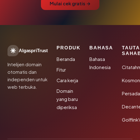
Mulai cek gratis →
PRODUK
BAHASA
TAUT
AlgaspriTrust
SAHA
Beranda
Bahasa
Intelijen domain
Indonesia
Citatah
Fitur
otomatis dan
independen untuk
Cara kerja
Kosmoni
web terbuka.
Domain
Persada
yang baru
Decant
diperiksa
Golflink