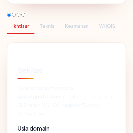
Ikhtisar
Teknis
Keamanan
WHOIS
Sekilas
Cara tercepat membaca
gunungputri.com
: negara Indonesia, usia
21.3 tahun, SSL OK, registrar Tucows
Domains Inc..
Usia domain