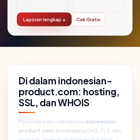
rp
Laporan lengkap ↓
Cek Gratis
Di dalam indonesian-
product.com: hosting,
SSL, dan WHOIS
Pemindai kami memeriksa
indonesian-
product.com
di metadata DNS, TLS, dan
registrar. Temuan dirangkum di bawah.