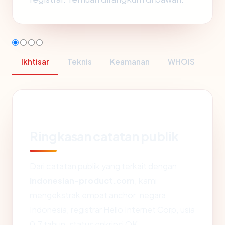
Ikhtisar
Teknis
Keamanan
WHOIS
Ringkasan catatan publik
Dari catatan publik yang terkait dengan
indonesian-product.com
, kami
mengekstrak empat anchor: negara
Indonesia, registrar Hello Internet Corp, usia
0.7 tahun, status enkripsi OK.