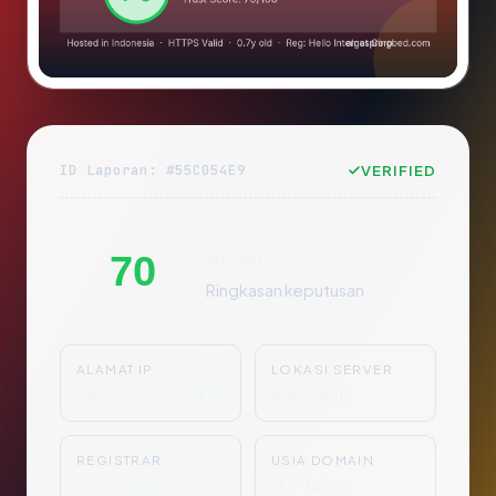
ID Laporan: #55C054E9
VERIFIED
Aman
70
Ringkasan keputusan
ALAMAT IP
LOKASI SERVER
103.79.244.217
Indonesia
REGISTRAR
USIA DOMAIN
Hello Internet Co
0.7 tahun