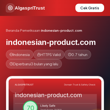
AlgaspriTrust
Cek Gratis
Beranda
›
Pemeriksaan
›
indonesian-product.com
indonesian-product.com
Indonesia
HTTPS Valid
0.7 tahun
Diperbarui
3 bulan yang lalu