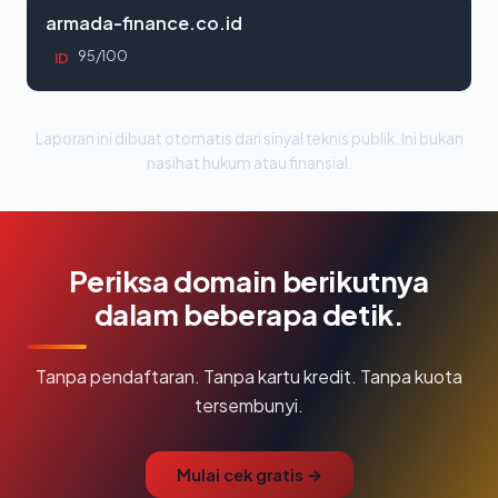
armada-finance.co.id
95/100
ID
Laporan ini dibuat otomatis dari sinyal teknis publik. Ini bukan
nasihat hukum atau finansial.
Periksa domain berikutnya
dalam beberapa detik.
Tanpa pendaftaran. Tanpa kartu kredit. Tanpa kuota
tersembunyi.
Mulai cek gratis →