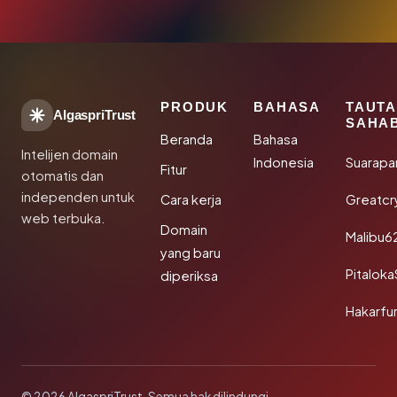
PRODUK
BAHASA
TAUT
AlgaspriTrust
SAHA
Beranda
Bahasa
Intelijen domain
Indonesia
Suarapa
Fitur
otomatis dan
independen untuk
Cara kerja
Greatcr
web terbuka.
Domain
Malibu6
yang baru
Pitalok
diperiksa
Hakarfu
© 2026 AlgaspriTrust. Semua hak dilindungi.