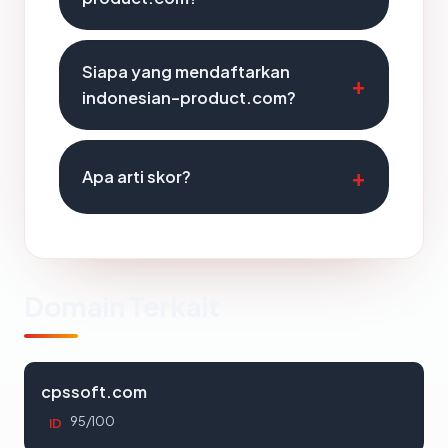
Siapa yang mendaftarkan
indonesian-product.com?
Apa arti skor?
Domain Terkait
cpssoft.com
95/100
ID