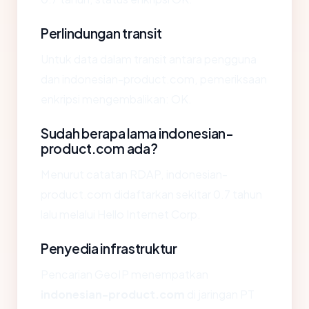
Perlindungan transit
Untuk data dalam transit antara pengguna
dan indonesian-product.com, pemeriksaan
enkripsi mengembalikan: OK.
Sudah berapa lama indonesian-
product.com ada?
Menurut catatan RDAP, indonesian-
product.com didaftarkan sekitar 0.7 tahun
lalu melalui Hello Internet Corp.
Penyedia infrastruktur
Pencarian GeoIP menempatkan
indonesian-product.com
di jaringan PT