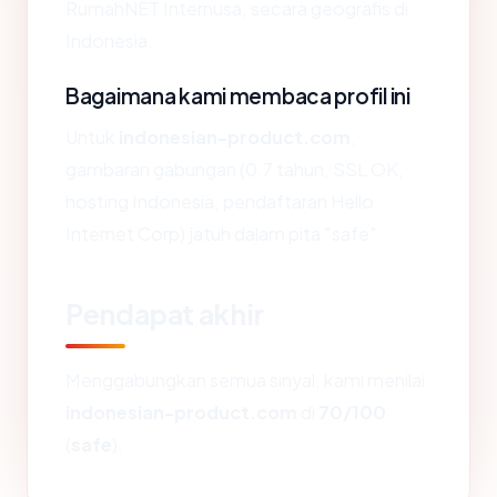
RumahNET Internusa, secara geografis di
Indonesia.
Bagaimana kami membaca profil ini
Untuk
indonesian-product.com
,
gambaran gabungan (0.7 tahun, SSL OK,
hosting Indonesia, pendaftaran Hello
Internet Corp) jatuh dalam pita "safe".
Pendapat akhir
Menggabungkan semua sinyal, kami menilai
indonesian-product.com
di
70/100
(
safe
).