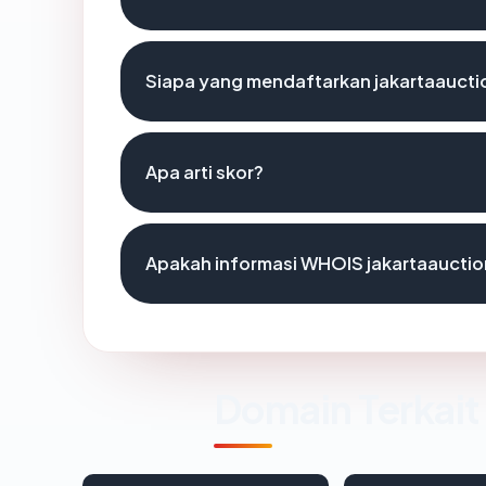
Siapa yang mendaftarkan jakartaauct
Apa arti skor?
Apakah informasi WHOIS jakartaaucti
Domain Terkait