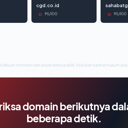
cgd.co.id
sahabatg
95/100
95/100
ID
ID
i dibuat otomatis dari sinyal teknis publik. Ini bukan nasihat hukum atau
riksa domain berikutnya da
beberapa detik.