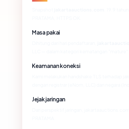
Snapshot
jakartaauctions.com
: 19.9 tahu
PRATAMA, HTTPS OK.
Masa pakai
Dihitung dari hari pendaftaran,
jakartaaucti
LLC — dalam kategori kematangan "mature"
Keamanan koneksi
Kami melakukan handshake TLS terhadap ja
dengan registrar (eNom, LLC) dan negara (In
Jejak jaringan
Dari perspektif jaringan, jakartaauctions.c
PRATAMA.