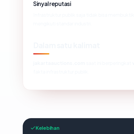
Sinyal reputasi
Infrastruktur publik saja tidak bisa membukt
mengikuti standar industri.
Dalam satu kalimat
jakartaauctions.com
saat ini berperingkat
fakta infrastruktur publik.
Kelebihan