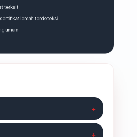
t terkait
ertifikat lemah terdeteksi
rang umum