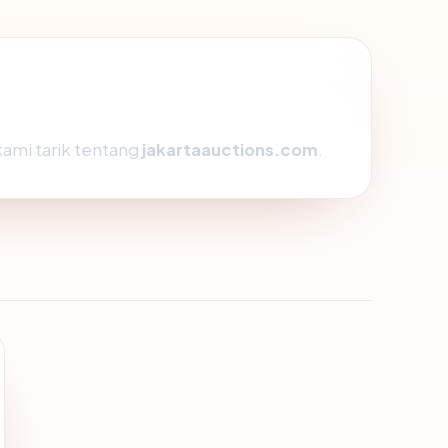
kami tarik tentang
jakartaauctions.com
.