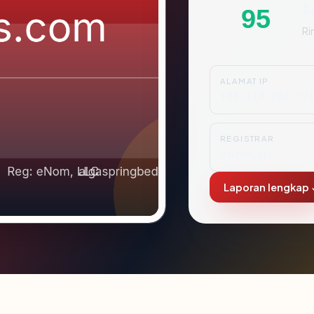
S
95
Ri
ALAMAT IP
103.119.228.12
REGISTRAR
eNom, LLC
Laporan lengkap 