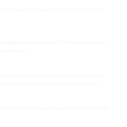
n, dihosting di Indonesia, ISP PT MITRA VISIONER
ons.com
sudah ada sekitar 19.9 tahun melalui eNom,
 model kami.
kartaauctions.com dan mendapat: OK. Digabung
donesia), ini memberi tampilan keamanan dasar.
om dihosting di Indonesia melalui PT MITRA VISIONER