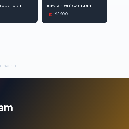
roup.com
medanrentcar.com
95/100
ID
 finansial.
lam