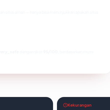
ikan situs aman — hanya bisa menunjukkan apakah situs
very_safe
dengan skor
95/100
, berdasarkan murni
Kekurangan