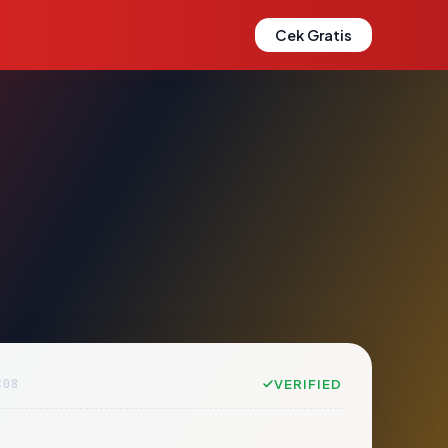
Cek Gratis
C08
VERIFIED