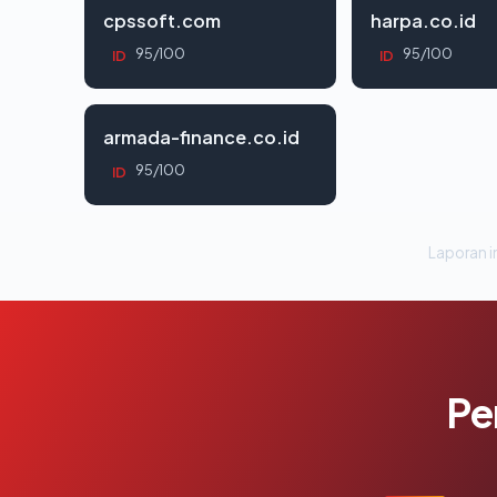
cpssoft.com
harpa.co.id
95/100
95/100
ID
ID
armada-finance.co.id
95/100
ID
Laporan in
Pe