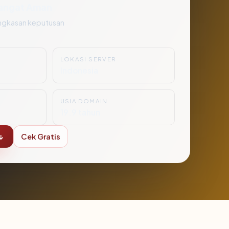
angat Aman
ngkasan keputusan
LOKASI SERVER
1
Indonesia
USIA DOMAIN
19.9 tahun
↓
Cek Gratis