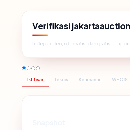
Verifikasi jakartaaucti
Independen, otomatis, dan gratis — lapora
Ikhtisar
Teknis
Keamanan
WHOIS
Snapshot