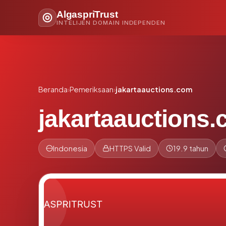
AlgaspriTrust
INTELIJEN DOMAIN INDEPENDEN
Beranda
›
Pemeriksaan
›
jakartaauctions.com
jakartaauctions
Indonesia
HTTPS Valid
19.9 tahun