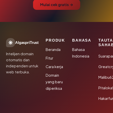
Mulai cek gratis →
PRODUK
BAHASA
TAUT
AlgaspriTrust
SAHA
Beranda
Bahasa
Intelijen domain
Indonesia
Suarapa
Fitur
otomatis dan
independen untuk
Cara kerja
Greatcr
web terbuka.
Domain
Malibu6
yang baru
Pitalok
diperiksa
Hakarfu