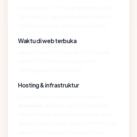
Pemeriksaan HTTPS mengembalikan OK.
Sertifikat TLS yang valid adalah minimum
mutlak yang harus dimiliki situs modern.
Waktu di web terbuka
jakpetz.co.id telah terlihat di DNS publik
sekitar 17.7 tahun. Itu cukup untuk
meninggalkan jejak reputasi.
Hosting & infrastruktur
Domain saat ini mengarah ke server di
Indonesia
, disajikan oleh PT. Cyberindo
Mega Persada. Lokasi hosting tidak sama
dengan kepercayaan, tetapi memberi tahu
yurisdiksi mana yang menangani data.