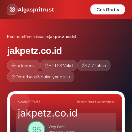
AlgaspriTrust
Cek Gratis
Beranda
›
Pemeriksaan
›
jakpetz.co.id
jakpetz.co.id
Indonesia
HTTPS Valid
17.7 tahun
Diperbarui
3 bulan yang lalu