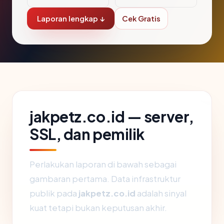
Laporan lengkap ↓
Cek Gratis
jakpetz.co.id — server,
SSL, dan pemilik
Perlakukan laporan di bawah sebagai
gambaran pertama. Data infrastruktur
publik pada
jakpetz.co.id
adalah sinyal
kuat tetapi bukan keputusan akhir.