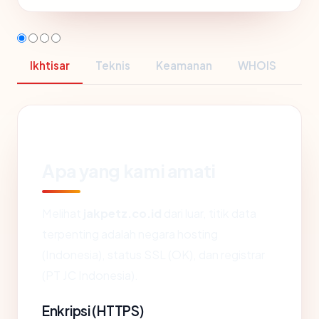
Ikhtisar
Teknis
Keamanan
WHOIS
Apa yang kami amati
Melihat
jakpetz.co.id
dari luar, titik data
terpenting adalah negara hosting
(Indonesia), status SSL (OK), dan registrar
(PT JC Indonesia).
Enkripsi (HTTPS)