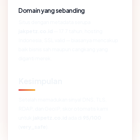
Domain yang sebanding
Situs dengan metadata serupa
jakpetz.co.id
— 17.7 tahun, hosting
Indonesia, SSL valid — biasanya mencakup
baik bisnis sah maupun cangkang yang
diganti merek.
Kesimpulan
Setelah memadukan sinyal DNS, TLS,
RDAP, dan GeoIP, skor otomatis kami
untuk
jakpetz.co.id
ada di
95/100
(
very_safe
).