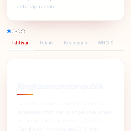
seberapa aman.
Ikhtisar
Teknis
Keamanan
WHOIS
Ringkasan catatan publik
Dari catatan publik yang terkait dengan
javastone.com
, kami mengekstrak empat
anchor: negara Indonesia, registrar CV.
Rumahweb Indonesia, usia 23.3 tahun,