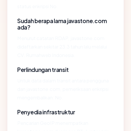
status enkripsi No.
Sudah berapa lama javastone.com
ada?
Menurut catatan RDAP, javastone.com
didaftarkan sekitar 23.3 tahun lalu melalui
CV. Rumahweb Indonesia.
Perlindungan transit
Untuk data dalam transit antara pengguna
dan javastone.com, pemeriksaan enkripsi
mengembalikan: No.
Penyedia infrastruktur
Pencarian GeoIP menempatkan