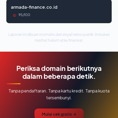
armada-finance.co.id
95/100
ID
Laporan ini dibuat otomatis dari sinyal teknis publik. Ini bukan
nasihat hukum atau finansial.
Periksa domain berikutnya
dalam beberapa detik.
Tanpa pendaftaran. Tanpa kartu kredit. Tanpa kuota
tersembunyi.
Mulai cek gratis →