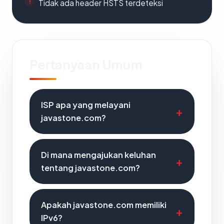
Tidak ada header HSTS terdeteksi
Pertanyaan Umum
ISP apa yang melayani
javastone.com?
Di mana mengajukan keluhan
tentang javastone.com?
Apakah javastone.com memiliki
IPv6?