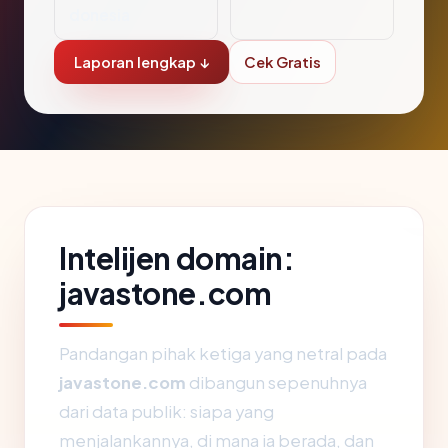
donesia
Laporan lengkap ↓
Cek Gratis
Intelijen domain:
javastone.com
Pandangan pihak ketiga yang netral pada
javastone.com
dibangun sepenuhnya
dari data publik: siapa yang
menjalankannya, di mana ia berada, dan