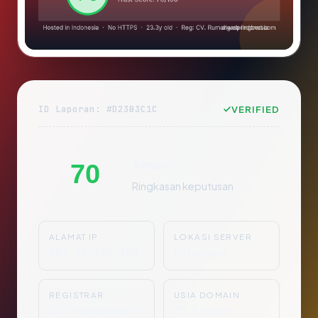
ID Laporan: #D23B3C1C
VERIFIED
Aman
70
Ringkasan keputusan
ALAMAT IP
LOKASI SERVER
103.16.198.154
Indonesia
REGISTRAR
USIA DOMAIN
CV. Rumahweb In
23.3 tahun