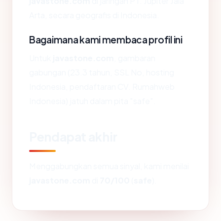
javastone.com
di jaringan PT. Jupiter Jala
Arta, secara geografis di Indonesia.
Bagaimana kami membaca profil ini
Untuk
javastone.com
, gambaran
gabungan (23.3 tahun, SSL No, hosting
Indonesia, pendaftaran CV. Rumahweb
Indonesia) jatuh dalam pita "safe".
Pendapat akhir
Menggabungkan semua sinyal, kami menilai
javastone.com
di
70/100
(
safe
).