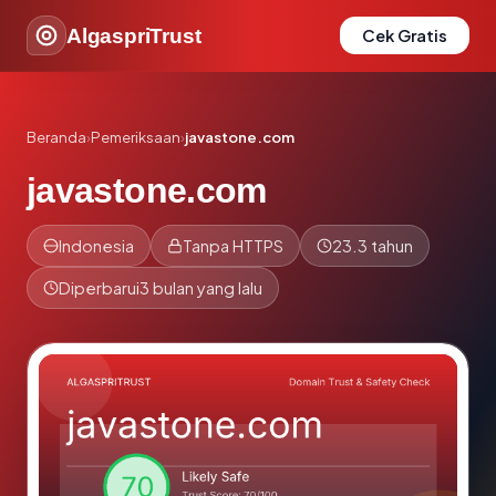
AlgaspriTrust
Cek Gratis
Beranda
›
Pemeriksaan
›
javastone.com
javastone.com
Indonesia
Tanpa HTTPS
23.3 tahun
Diperbarui
3 bulan yang lalu