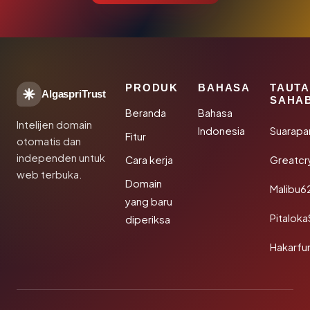
PRODUK
BAHASA
TAUT
AlgaspriTrust
SAHA
Beranda
Bahasa
Intelijen domain
Indonesia
Suarapa
Fitur
otomatis dan
independen untuk
Cara kerja
Greatcr
web terbuka.
Domain
Malibu6
yang baru
Pitalok
diperiksa
Hakarfu