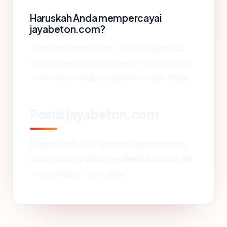
Haruskah Anda mempercayai
jayabeton.com?
Skor kami murni teknis. Situs dengan SSL
valid, beberapa tahun riwayat, dan registrar
terkemuka cenderung berskor lebih tinggi.
Posisi jayabeton.com
Pada skala 0-100, pemeriksaan otomatis
kami menempatkan
jayabeton.com
di
95
— itu kategori "very_safe".