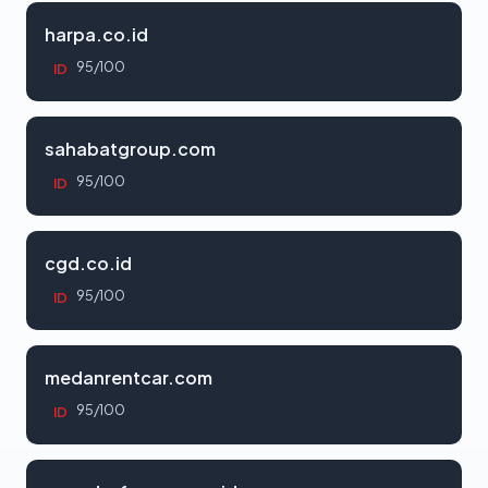
harpa.co.id
95/100
ID
sahabatgroup.com
95/100
ID
cgd.co.id
95/100
ID
medanrentcar.com
95/100
ID