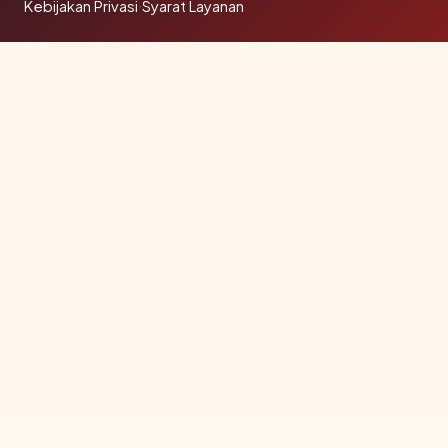
Kebijakan Privasi
·
Syarat Layanan