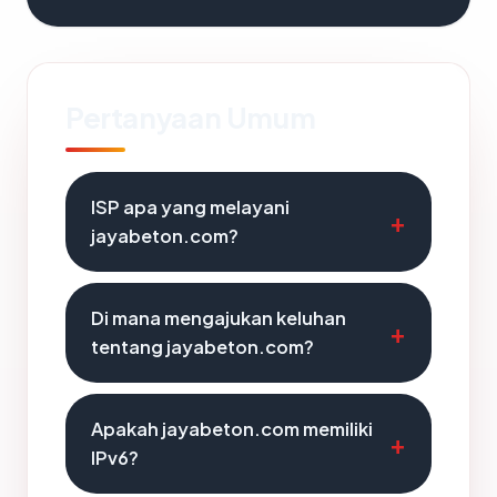
Pertanyaan Umum
ISP apa yang melayani
jayabeton.com?
Di mana mengajukan keluhan
tentang jayabeton.com?
Apakah jayabeton.com memiliki
IPv6?