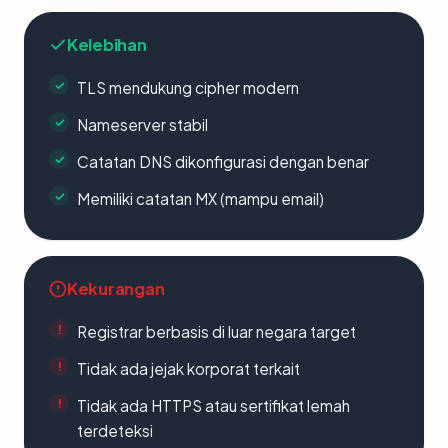
Kelebihan
TLS mendukung cipher modern
Nameserver stabil
Catatan DNS dikonfigurasi dengan benar
Memiliki catatan MX (mampu email)
Kekurangan
Registrar berbasis di luar negara target
Tidak ada jejak korporat terkait
Tidak ada HTTPS atau sertifikat lemah
terdeteksi