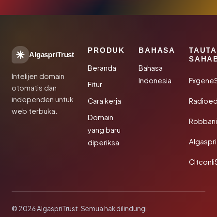
PRODUK
BAHASA
TAUT
AlgaspriTrust
SAHA
Beranda
Bahasa
Intelijen domain
Indonesia
Fxgene
Fitur
otomatis dan
independen untuk
Cara kerja
Radioe
web terbuka.
Domain
Robbani
yang baru
Algaspri
diperiksa
Cltconli
© 2026 AlgaspriTrust. Semua hak dilindungi.