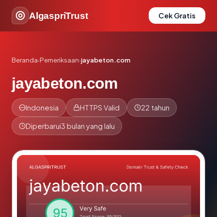
AlgaspriTrust
Cek Gratis
Beranda
›
Pemeriksaan
›
jayabeton.com
jayabeton.com
Indonesia
HTTPS Valid
22 tahun
Diperbarui
3 bulan yang lalu