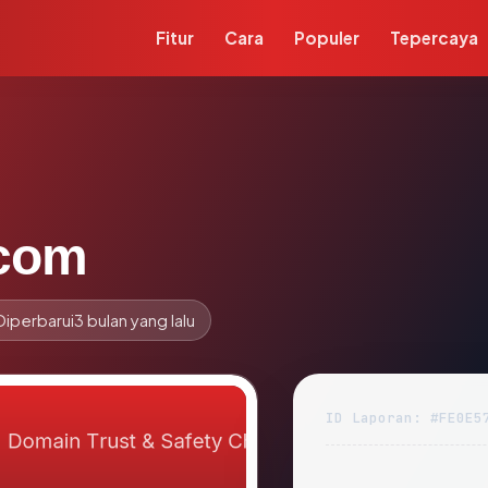
Fitur
Cara
Populer
Tepercaya
.com
Diperbarui
3 bulan yang lalu
ID Laporan: #FE0E5