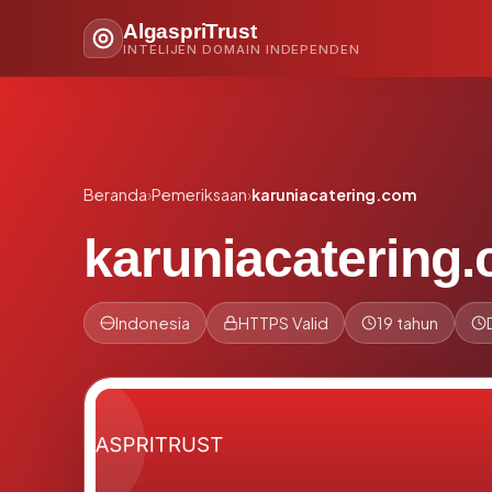
AlgaspriTrust
INTELIJEN DOMAIN INDEPENDEN
Beranda
›
Pemeriksaan
›
karuniacatering.com
karuniacatering
Indonesia
HTTPS Valid
19 tahun