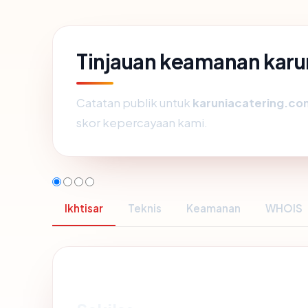
Tinjauan keamanan kar
Catatan publik untuk
karuniacatering.co
skor kepercayaan kami.
Ikhtisar
Teknis
Keamanan
WHOIS