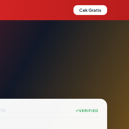
Cek Gratis
720
VERIFIED