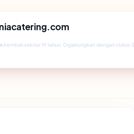
uniacatering.com
m
kembali sekitar 19 tahun. Digabungkan dengan status