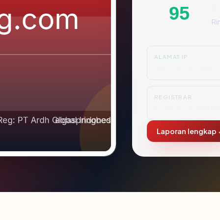
S
95
Ri
ALAMAT IP
103.247.8.150
REGISTRAR
PT Ardh Global In
Laporan lengkap 