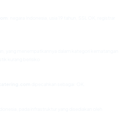
com
: negara Indonesia, usia 19 tahun, SSL OK, registrar
tahun, yang menempatkannya dalam kategori kematangan
tik kurang berisiko.
catering.com
dipecahkan sebagai: OK.
donesia, pada infrastruktur yang disediakan oleh