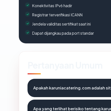
Konektivitas IPv6 hadir
Registrar terverifikasi ICANN
Jendela validitas sertifikat saat ini
Dapat dijangkau pada port standar
Pertanyaan Umum
Apakah karuniacatering.com adalah sit
Apa yang terlihat berisiko tentang kar