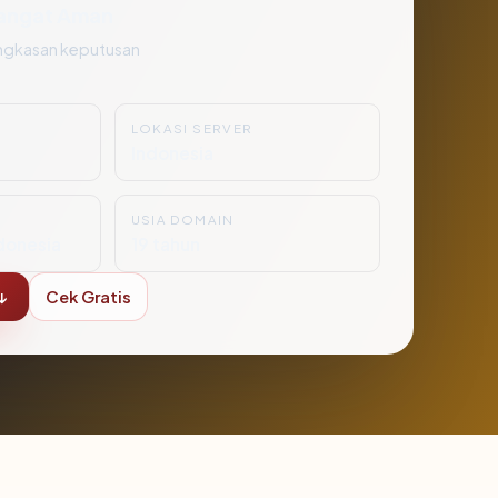
angat Aman
ngkasan keputusan
LOKASI SERVER
Indonesia
USIA DOMAIN
donesia
19 tahun
↓
Cek Gratis