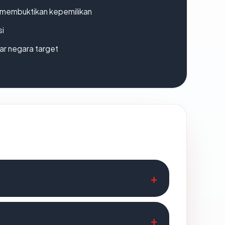
ak membuktikan kepemilikan
si
uar negara target