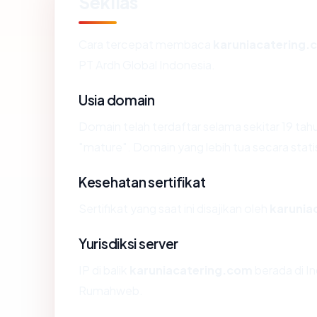
Sekilas
Cara tercepat membaca
karuniacatering.
PT Ardh Global Indonesia.
Usia domain
Domain telah terdaftar selama sekitar 19 
"mature". Domain yang lebih tua secara statis
Kesehatan sertifikat
Sertifikat yang saat ini disajikan oleh
karunia
Yurisdiksi server
IP di balik
karuniacatering.com
berada di In
Rumahweb.