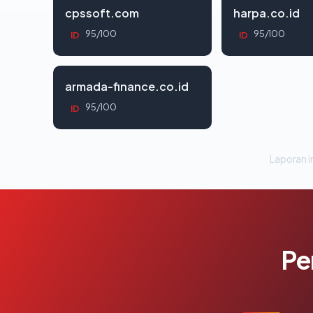
cpssoft.com
harpa.co.id
95/100
95/100
ID
ID
armada-finance.co.id
95/100
ID
Laporan in
Pe