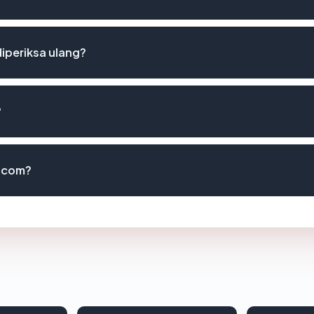
iperiksa ulang?
?
g.com?