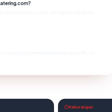
catering.com?
id, beberapa tahun riwayat, dan registrar terkemuka
kami menempatkan
karuniacatering.com
di
95
— itu
Kekurangan