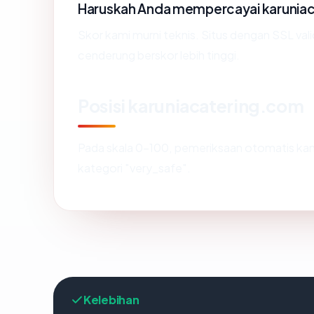
Haruskah Anda mempercayai karunia
Skor kami murni teknis. Situs dengan SSL val
cenderung berskor lebih tinggi.
Posisi karuniacatering.com
Pada skala 0-100, pemeriksaan otomatis 
kategori "very_safe".
Kelebihan