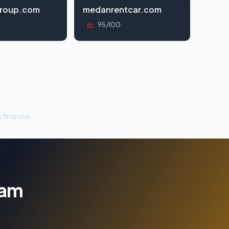
roup.com
medanrentcar.com
95/100
ID
 finansial.
lam