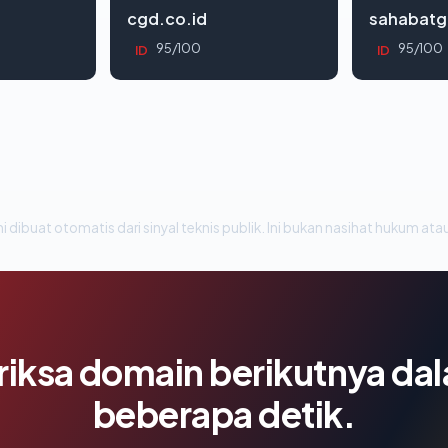
cgd.co.id
sahabatg
95/100
95/100
ID
ID
i dibuat otomatis dari sinyal teknis publik. Ini bukan nasihat hukum atau
riksa domain berikutnya da
beberapa detik.