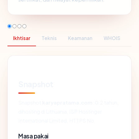
Ikhtisar
Teknis
Keamanan
WHOIS
Snapshot
Snapshot
karyapratama.com
: 0.2 tahun,
dihosting di Lithuania, ISP Hostinger
International Limited, HTTPS No.
Masa pakai