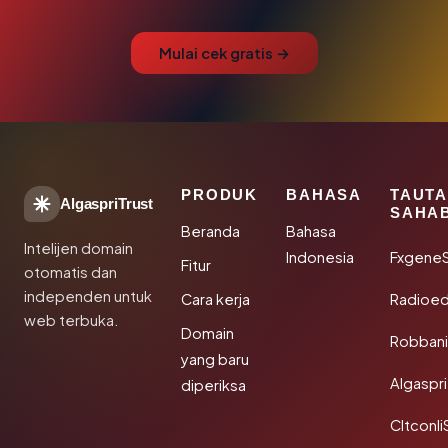
Mulai cek gratis →
PRODUK
BAHASA
TAUT
AlgaspriTrust
SAHA
Beranda
Bahasa
Intelijen domain
Indonesia
Fxgene
Fitur
otomatis dan
independen untuk
Cara kerja
Radioe
web terbuka.
Domain
Robbani
yang baru
Algaspri
diperiksa
Cltconli