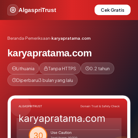
AlgaspriTrust
Cek Gratis
Beranda
›
Pemeriksaan
›
karyapratama.com
karyapratama.com
Lithuania
Tanpa HTTPS
0.2 tahun
Diperbarui
3 bulan yang lalu