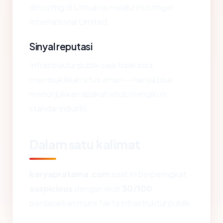
dihosting di Lithuania melalui Hostinger
International Limited.
Sinyal reputasi
Infrastruktur publik saja tidak bisa
membuktikan situs aman — hanya bisa
menunjukkan apakah situs mengikuti
standar industri.
Dalam satu kalimat
karyapratama.com
saat ini berperingkat
suspicious
dengan skor
30/100
,
berdasarkan murni fakta infrastruktur publik.