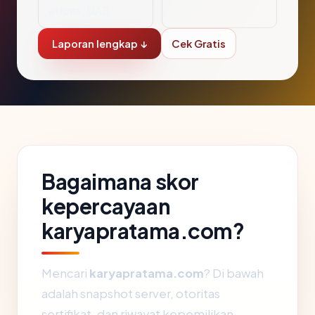
ations, UAB
Laporan lengkap ↓
Cek Gratis
Bagaimana skor
kepercayaan
karyapratama.com?
Mencari
karyapratama.com
? Di bawah
adalah snapshot server, otoritas
sertifikat, dan riwayat kepemilikan.