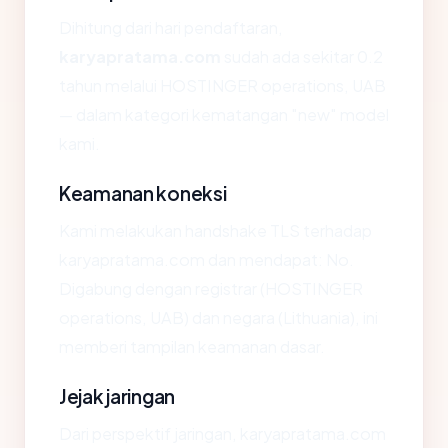
Dihitung dari hari pendaftaran,
karyapratama.com
sudah ada sekitar 0.2
tahun melalui HOSTINGER operations, UAB
— dalam kategori kematangan "new" model
kami.
Keamanan koneksi
Kami melakukan handshake TLS terhadap
karyapratama.com dan mendapat: No.
Digabung dengan registrar (HOSTINGER
operations, UAB) dan negara (Lithuania), ini
memberi tampilan keamanan dasar.
Jejak jaringan
Dari perspektif jaringan, karyapratama.com