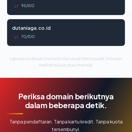
95/100
LT
dutaniaga.co.id
70/100
LT
Laporan ini dibuat otomatis dari sinyal teknis publik. Ini bukan
nasihat hukum atau finansial.
Periksa domain berikutnya
dalam beberapa detik.
Tanpa pendaftaran. Tanpa kartu kredit. Tanpa kuota
tersembunyi.