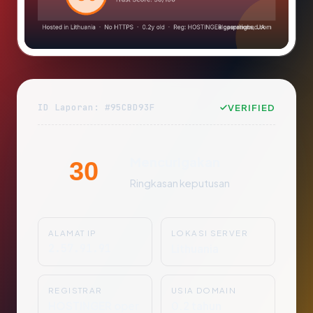
ID Laporan: #95CBD93F
VERIFIED
Mencurigakan
30
Ringkasan keputusan
ALAMAT IP
LOKASI SERVER
2.57.91.91
Lithuania
REGISTRAR
USIA DOMAIN
HOSTINGER oper
0.2 tahun