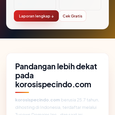
nc.
Laporan lengkap ↓
Cek Gratis
Pandangan lebih dekat
pada
korosispecindo.com
korosispecindo.com
berusia 25.7 tahun,
dihosting di Indonesia, terdaftar melalui
Tucows Domains Inc., dan saat ini