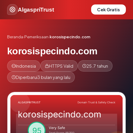
AlgaspriTrust
Cek Gratis
Beranda
›
Pemeriksaan
›
korosispecindo.com
korosispecindo.com
Indonesia
HTTPS Valid
25.7 tahun
Diperbarui
3 bulan yang lalu