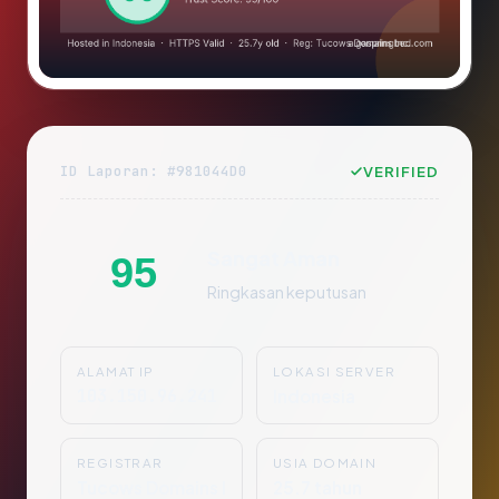
ID Laporan: #981044D0
VERIFIED
Sangat Aman
95
Ringkasan keputusan
ALAMAT IP
LOKASI SERVER
103.150.96.241
Indonesia
REGISTRAR
USIA DOMAIN
Tucows Domains I
25.7 tahun