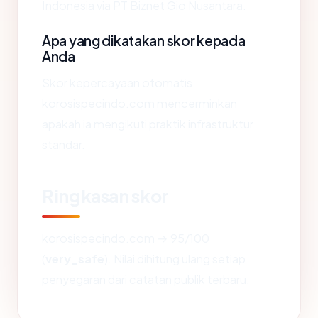
Indonesia via PT Biznet Gio Nusantara.
Apa yang dikatakan skor kepada
Anda
Skor kepercayaan otomatis
korosispecindo.com mencerminkan
apakah ia mengikuti praktik infrastruktur
standar.
Ringkasan skor
korosispecindo.com → 95/100
(
very_safe
). Nilai dihitung ulang setiap
penyegaran dari catatan publik terbaru.