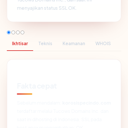
menyajikan status SSL OK.
Ikhtisar
Teknis
Keamanan
WHOIS
Fakta cepat
Sebelum mendalam:
korosispecindo.com
terdaftar melalui Tucows Domains Inc. dan
saat ini dihosting di Indonesia. SSL pada
host apex mengembalikan: OK.