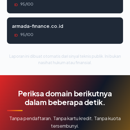
95/100
ID
armada-finance.co.id
95/100
ID
Laporan ini dibuat otomatis dari sinyal teknis publik. Ini bukan
nasihat hukum atau finansial.
Periksa domain berikutnya
dalam beberapa detik.
Tanpa pendaftaran. Tanpa kartu kredit. Tanpa kuota
tersembunyi.