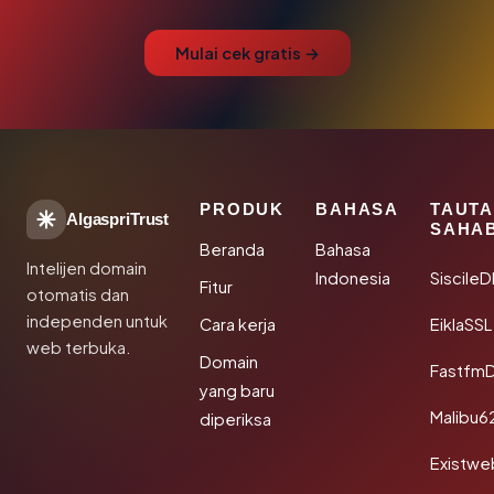
Mulai cek gratis →
PRODUK
BAHASA
TAUT
AlgaspriTrust
SAHA
Beranda
Bahasa
Intelijen domain
Indonesia
Siscile
Fitur
otomatis dan
independen untuk
Cara kerja
EiklaSSL
web terbuka.
Domain
Fastfm
yang baru
Malibu6
diperiksa
Existwe