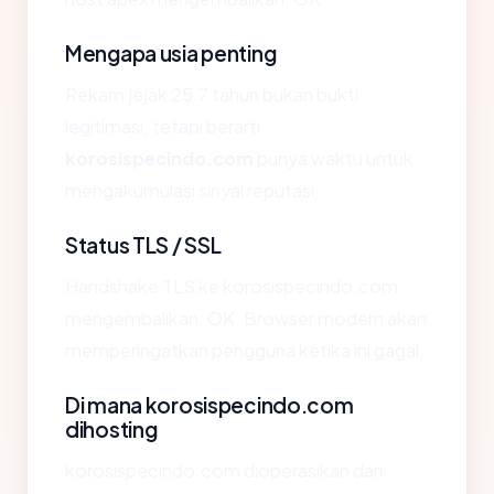
Mengapa usia penting
Rekam jejak 25.7 tahun bukan bukti
legitimasi, tetapi berarti
korosispecindo.com
punya waktu untuk
mengakumulasi sinyal reputasi.
Status TLS / SSL
Handshake TLS ke korosispecindo.com
mengembalikan: OK. Browser modern akan
memperingatkan pengguna ketika ini gagal.
Di mana korosispecindo.com
dihosting
korosispecindo.com dioperasikan dari