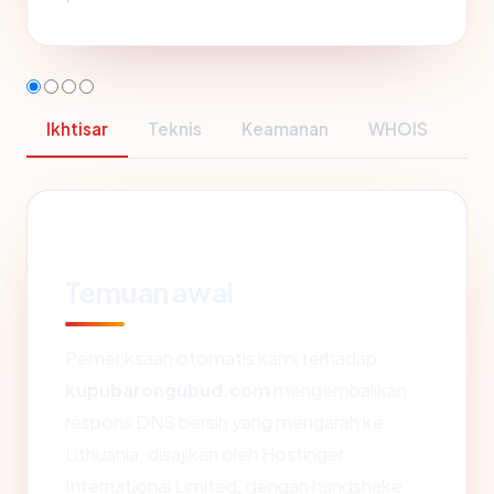
Ikhtisar
Teknis
Keamanan
WHOIS
Temuan awal
Pemeriksaan otomatis kami terhadap
kupubarongubud.com
mengembalikan
respons DNS bersih yang mengarah ke
Lithuania, disajikan oleh Hostinger
International Limited, dengan handshake