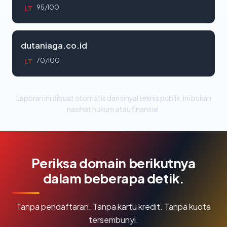
95/100
LT
dutaniaga.co.id
70/100
LT
Laporan ini dibuat otomatis dari sinyal teknis publik. Ini bukan
nasihat hukum atau finansial.
Periksa domain berikutnya
dalam beberapa detik.
Tanpa pendaftaran. Tanpa kartu kredit. Tanpa kuota
tersembunyi.