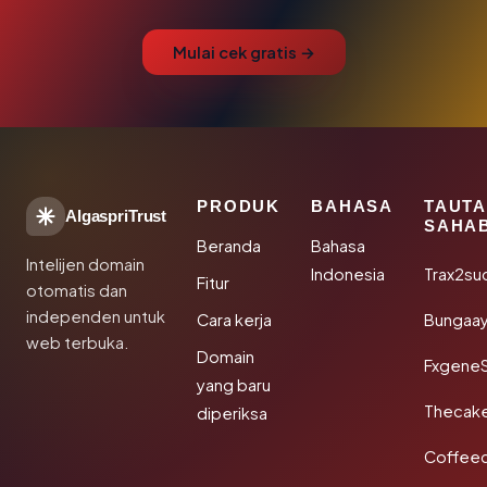
Mulai cek gratis →
PRODUK
BAHASA
TAUT
AlgaspriTrust
SAHA
Beranda
Bahasa
Intelijen domain
Indonesia
Trax2su
Fitur
otomatis dan
independen untuk
Cara kerja
Bungaa
web terbuka.
Domain
Fxgene
yang baru
Thecak
diperiksa
Coffee