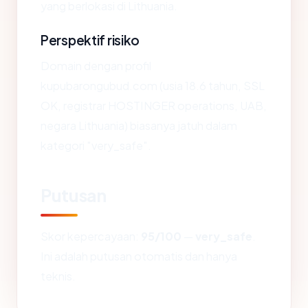
yang berlokasi di Lithuania.
Perspektif risiko
Domain dengan profil
kupubarongubud.com (usia 18.6 tahun, SSL
OK, registrar HOSTINGER operations, UAB,
negara Lithuania) biasanya jatuh dalam
kategori "very_safe".
Putusan
Skor kepercayaan:
95/100
—
very_safe
.
Ini adalah putusan otomatis dan hanya
teknis.