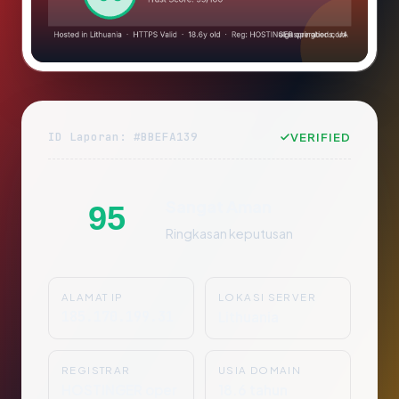
ID Laporan: #BBEFA139
VERIFIED
Sangat Aman
95
Ringkasan keputusan
ALAMAT IP
LOKASI SERVER
185.170.199.31
Lithuania
REGISTRAR
USIA DOMAIN
HOSTINGER oper
18.6 tahun