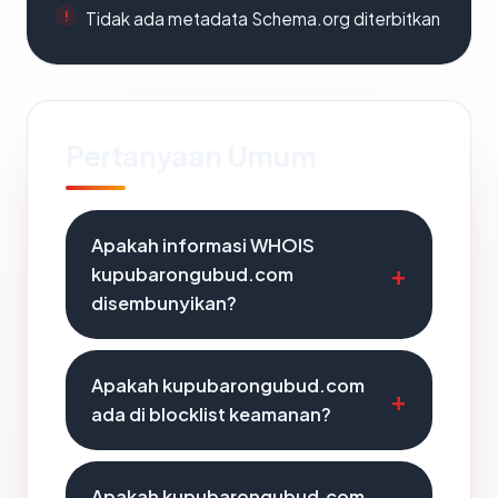
Tidak ada metadata Schema.org diterbitkan
Pertanyaan Umum
Apakah informasi WHOIS
kupubarongubud.com
disembunyikan?
Apakah kupubarongubud.com
ada di blocklist keamanan?
Apakah kupubarongubud.com