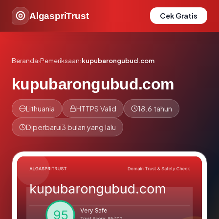
AlgaspriTrust
Cek Gratis
Beranda
›
Pemeriksaan
›
kupubarongubud.com
kupubarongubud.com
Lithuania
HTTPS Valid
18.6 tahun
Diperbarui
3 bulan yang lalu