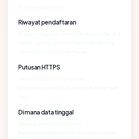
TLS merespons OK.
Riwayat pendaftaran
kupubarongubud.com telah ada sekitar 18.6
tahun. Domain berumur panjang biasanya
terkait dengan proyek mapan.
Putusan HTTPS
Pemeriksaan HTTPS kami ke
kupubarongubud.com disimpulkan dengan:
OK.
Di mana data tinggal
Apa pun yang Anda kirim ke
kupubarongubud.com
diproses di server