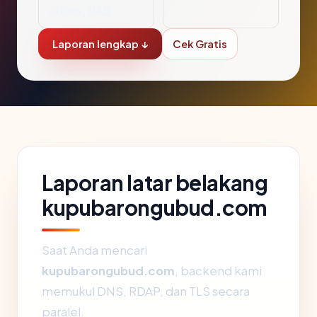
ations, UAB
Laporan lengkap ↓
Cek Gratis
Laporan latar belakang
kupubarongubud.com
Saat Anda mencari
kupubarongubud.com
, backend kami
memukul DNS, RDAP, dan TLS secara
paralel.