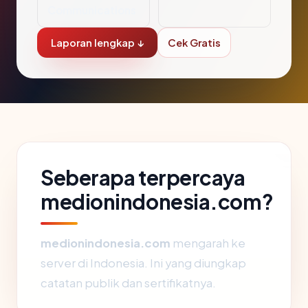
Communications
Laporan lengkap ↓
Cek Gratis
Seberapa terpercaya
medionindonesia.com?
medionindonesia.com
mengarah ke
server di Indonesia. Ini yang diungkap
catatan publik dan sertifikatnya.