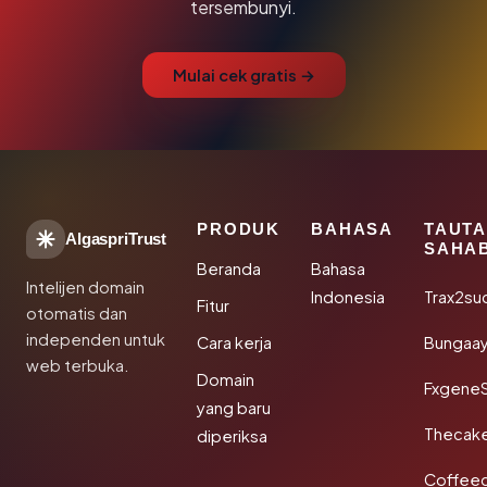
tersembunyi.
Mulai cek gratis →
PRODUK
BAHASA
TAUT
AlgaspriTrust
SAHA
Beranda
Bahasa
Intelijen domain
Indonesia
Trax2su
Fitur
otomatis dan
independen untuk
Cara kerja
Bungaa
web terbuka.
Domain
Fxgene
yang baru
Thecak
diperiksa
Coffee