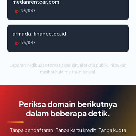
medanrentcar.com
95/100
ID
armada-finance.co.id
95/100
ID
Laporan ini dibuat otomatis dari sinyal teknis publik. Ini bukan
nasihat hukum atau finansial.
Periksa domain berikutnya
dalam beberapa detik.
Tanpa pendaftaran. Tanpa kartu kredit. Tanpa kuota