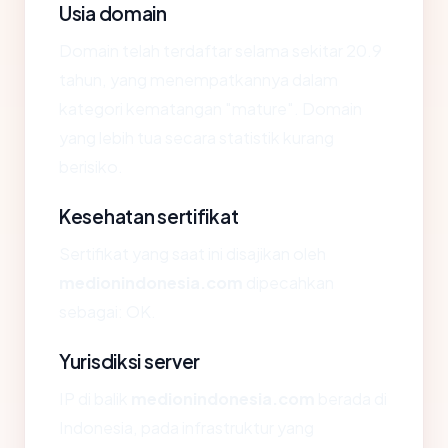
Usia domain
Domain telah terdaftar selama sekitar 20.9
tahun, yang menempatkannya dalam
kategori kematangan "mature". Domain
yang lebih tua secara statistik kurang
berisiko.
Kesehatan sertifikat
Sertifikat yang saat ini disajikan oleh
medionindonesia.com
dipecahkan
sebagai: OK.
Yurisdiksi server
IP di balik
medionindonesia.com
berada di
Indonesia, pada infrastruktur yang