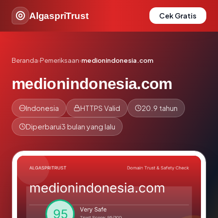
AlgaspriTrust
Cek Gratis
Beranda
›
Pemeriksaan
›
medionindonesia.com
medionindonesia.com
Indonesia
HTTPS Valid
20.9 tahun
Diperbarui
3 bulan yang lalu