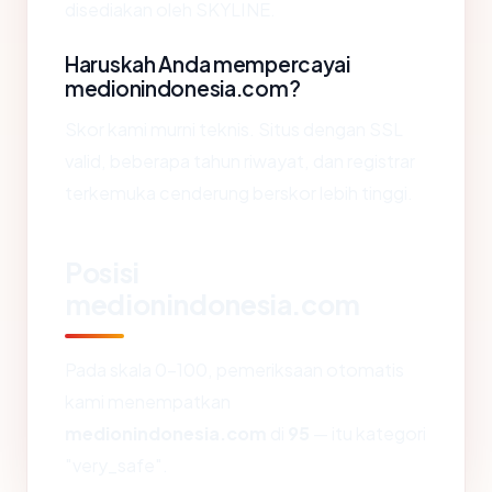
disediakan oleh SKYLINE.
Haruskah Anda mempercayai
medionindonesia.com?
Skor kami murni teknis. Situs dengan SSL
valid, beberapa tahun riwayat, dan registrar
terkemuka cenderung berskor lebih tinggi.
Posisi
medionindonesia.com
Pada skala 0-100, pemeriksaan otomatis
kami menempatkan
medionindonesia.com
di
95
— itu kategori
"very_safe".