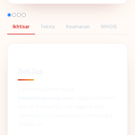
Ikhtisar
Teknis
Keamanan
WHOIS
Sekilas
Cara tercepat membaca
medionindonesia.com
: negara Indonesia,
usia 20.9 tahun, SSL OK, registrar Web
Commerce Communications Limited dba
WebNic.cc.