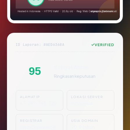
ID Laporan: #AED6368A
VERIFIED
Sangat Aman
95
Ringkasan keputusan
ALAMAT IP
LOKASI SERVER
43.249.141.122
Indonesia
REGISTRAR
USIA DOMAIN
Web Commerce
20.9 tahun