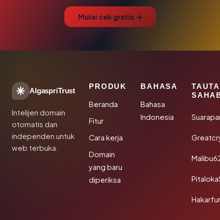
Mulai cek gratis →
PRODUK
BAHASA
TAUT
AlgaspriTrust
SAHA
Beranda
Bahasa
Intelijen domain
Indonesia
Suarapa
Fitur
otomatis dan
independen untuk
Cara kerja
Greatcr
web terbuka.
Domain
Malibu6
yang baru
Pitalok
diperiksa
Hakarfu