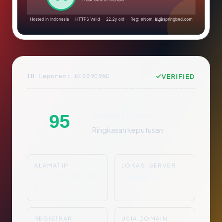
ID Laporan: #E009C96C
VERIFIED
Sangat Aman
95
Ringkasan keputusan
ALAMAT IP
LOKASI SERVER
203.176.182.13
Indonesia
1
REGISTRAR
USIA DOMAIN