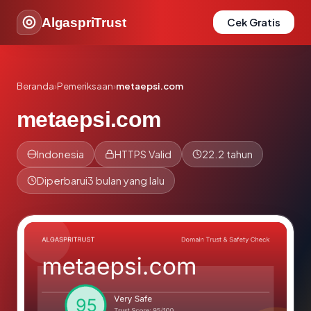
AlgaspriTrust
Cek Gratis
Beranda
›
Pemeriksaan
›
metaepsi.com
metaepsi.com
Indonesia
HTTPS Valid
22.2 tahun
Diperbarui
3 bulan yang lalu