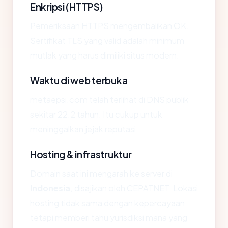
Enkripsi (HTTPS)
Pemeriksaan HTTPS mengembalikan OK.
Sertifikat TLS yang valid adalah minimum
mutlak yang harus dimiliki situs modern.
Waktu di web terbuka
metaepsi.com telah terlihat di DNS publik
sekitar 22.2 tahun. Itu cukup untuk
meninggalkan jejak reputasi.
Hosting & infrastruktur
Domain saat ini mengarah ke server di
Indonesia
, disajikan oleh CEPATNET. Lokasi
hosting tidak sama dengan kepercayaan,
tetapi memberi tahu yurisdiksi mana yang