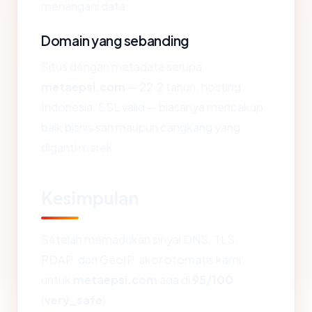
menangani data.
Domain yang sebanding
Situs dengan metadata serupa
metaepsi.com
— 22.2 tahun, hosting
Indonesia, SSL valid — biasanya mencakup
baik bisnis sah maupun cangkang yang
diganti merek.
Kesimpulan
Setelah memadukan sinyal DNS, TLS,
RDAP, dan GeoIP, skor otomatis kami
untuk
metaepsi.com
ada di
95/100
(
very_safe
).