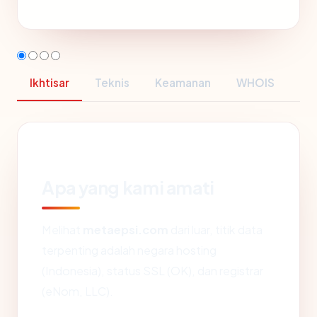
Ikhtisar
Teknis
Keamanan
WHOIS
Apa yang kami amati
Melihat
metaepsi.com
dari luar, titik data
terpenting adalah negara hosting
(Indonesia), status SSL (OK), dan registrar
(eNom, LLC).