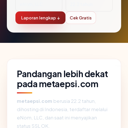
eNom, LLC
22.2 tahun
Laporan lengkap ↓
Cek Gratis
Pandangan lebih dekat
pada metaepsi.com
metaepsi.com
berusia 22.2 tahun,
dihosting di Indonesia, terdaftar melalui
eNom, LLC, dan saat ini menyajikan
status SSL OK.