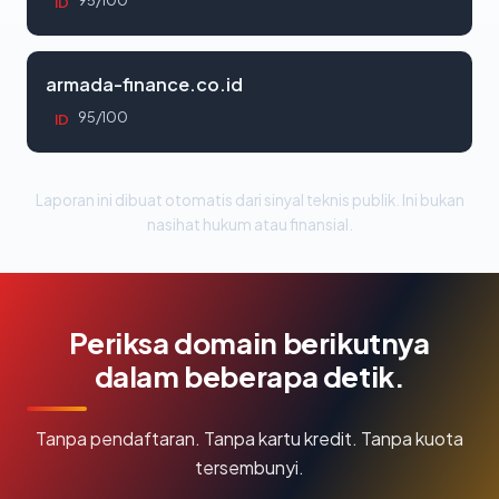
95/100
ID
armada-finance.co.id
95/100
ID
Laporan ini dibuat otomatis dari sinyal teknis publik. Ini bukan
nasihat hukum atau finansial.
Periksa domain berikutnya
dalam beberapa detik.
Tanpa pendaftaran. Tanpa kartu kredit. Tanpa kuota
tersembunyi.