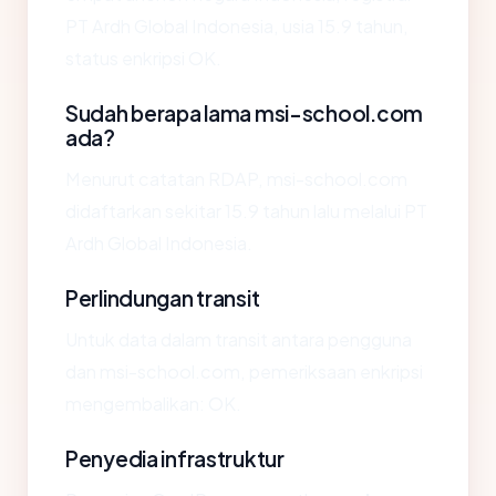
PT Ardh Global Indonesia, usia 15.9 tahun,
status enkripsi OK.
Sudah berapa lama msi-school.com
ada?
Menurut catatan RDAP, msi-school.com
didaftarkan sekitar 15.9 tahun lalu melalui PT
Ardh Global Indonesia.
Perlindungan transit
Untuk data dalam transit antara pengguna
dan msi-school.com, pemeriksaan enkripsi
mengembalikan: OK.
Penyedia infrastruktur