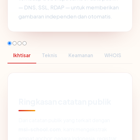
— DNS, SSL, RDAP — untuk memberikan
gambaran independen dan otomatis.
Ikhtisar
Teknis
Keamanan
WHOIS
Ringkasan catatan publik
Dari catatan publik yang terkait dengan
msi-school.com
, kami mengekstrak
empat anchor: negara Indonesia, registrar