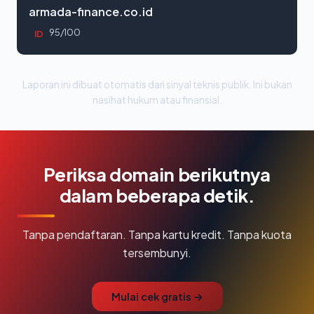
armada-finance.co.id
95/100
ID
Laporan ini dibuat otomatis dari sinyal teknis publik. Ini bukan
nasihat hukum atau finansial.
Periksa domain berikutnya
dalam beberapa detik.
Tanpa pendaftaran. Tanpa kartu kredit. Tanpa kuota
tersembunyi.
Mulai cek gratis →