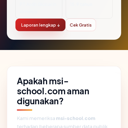
PT Ardh Global In
15.9 tahun
donesia
Laporan lengkap ↓
Cek Gratis
Apakah msi-
school.com aman
digunakan?
Kami memeriksa
msi-school.com
terhadap beberapa sumber data publik