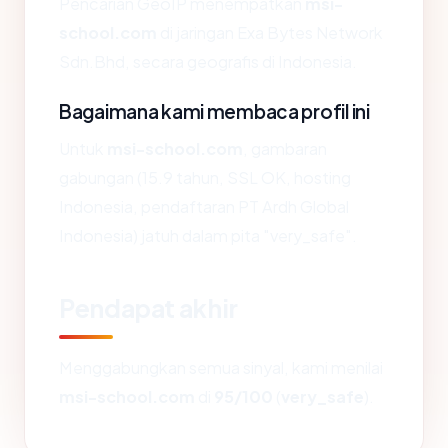
Pencarian GeoIP menempatkan
msi-
school.com
di jaringan Exa Bytes Network
Sdn.Bhd, secara geografis di Indonesia.
Bagaimana kami membaca profil ini
Untuk
msi-school.com
, gambaran
gabungan (15.9 tahun, SSL OK, hosting
Indonesia, pendaftaran PT Ardh Global
Indonesia) jatuh dalam pita "very_safe".
Pendapat akhir
Menggabungkan semua sinyal, kami menilai
msi-school.com
di
95/100
(
very_safe
).