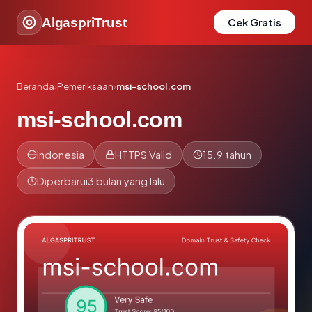
AlgaspriTrust
Cek Gratis
Beranda
›
Pemeriksaan
›
msi-school.com
msi-school.com
Indonesia
HTTPS Valid
15.9 tahun
Diperbarui
3 bulan yang lalu