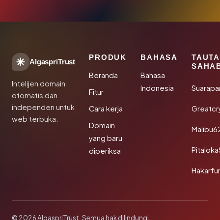
PRODUK
BAHASA
TAUT
AlgaspriTrust
SAHA
Beranda
Bahasa
Intelijen domain
Indonesia
Suarapa
Fitur
otomatis dan
independen untuk
Cara kerja
Greatcr
web terbuka.
Domain
Malibu6
yang baru
Pitalok
diperiksa
Hakarfu
© 2026 AlgaspriTrust. Semua hak dilindungi.