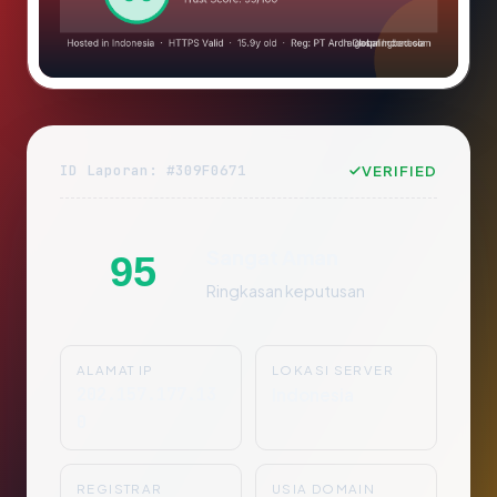
ID Laporan: #309F0671
VERIFIED
Sangat Aman
95
Ringkasan keputusan
ALAMAT IP
LOKASI SERVER
202.157.177.13
Indonesia
0
REGISTRAR
USIA DOMAIN