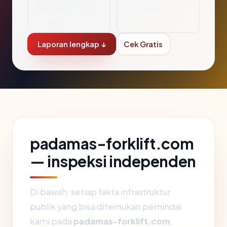
Wild West Domai
17.6 tahun
ns, LLC
Laporan lengkap ↓
Cek Gratis
padamas-forklift.com
— inspeksi independen
Di bawah: setiap fakta infrastruktur
publik yang bisa ditemukan pemindai
kami pada
padamas-forklift.com
,