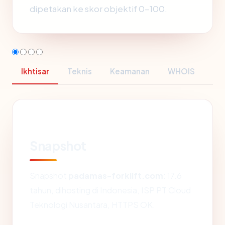
dipetakan ke skor objektif 0-100.
Ikhtisar
Teknis
Keamanan
WHOIS
Snapshot
Snapshot
padamas-forklift.com
: 17.6
tahun, dihosting di Indonesia, ISP PT Cloud
Teknologi Nusantara, HTTPS OK.