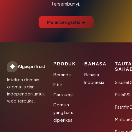
tersembunyi.
Mulai cek gratis →
PRODUK
BAHASA
TAUT
AlgaspriTrust
SAHA
Beranda
Bahasa
Intelijen domain
Indonesia
Siscile
Fitur
otomatis dan
independen untuk
Cara kerja
EiklaSSL
web terbuka.
Domain
Fastfm
yang baru
Malibu6
diperiksa
Existwe