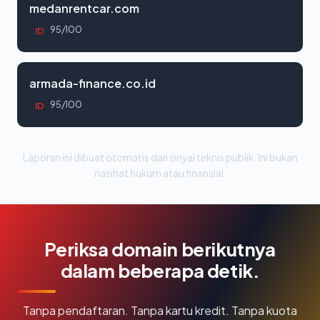
medanrentcar.com
95/100
ID
armada-finance.co.id
95/100
ID
Laporan ini dibuat otomatis dari sinyal teknis publik. Ini bukan
nasihat hukum atau finansial.
Periksa domain berikutnya
dalam beberapa detik.
Tanpa pendaftaran. Tanpa kartu kredit. Tanpa kuota