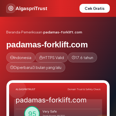
AlgaspriTrust
Cek Gratis
Beranda
›
Pemeriksaan
›
padamas-forklift.com
padamas-forklift.com
Indonesia
HTTPS Valid
17.6 tahun
Diperbarui
3 bulan yang lalu