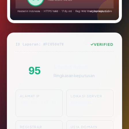
ID Laporan: #FC050678
VERIFIED
Sangat Aman
95
Ringkasan keputusan
ALAMAT IP
LOKASI SERVER
103.157.117.15
Indonesia
2
REGISTRAR
USIA DOMAIN