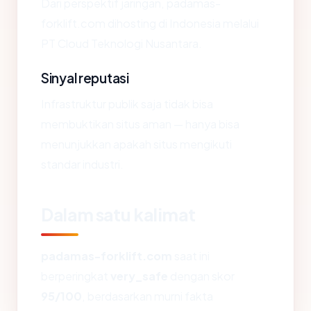
Dari perspektif jaringan, padamas-
forklift.com dihosting di Indonesia melalui
PT Cloud Teknologi Nusantara.
Sinyal reputasi
Infrastruktur publik saja tidak bisa
membuktikan situs aman — hanya bisa
menunjukkan apakah situs mengikuti
standar industri.
Dalam satu kalimat
padamas-forklift.com
saat ini
berperingkat
very_safe
dengan skor
95/100
, berdasarkan murni fakta