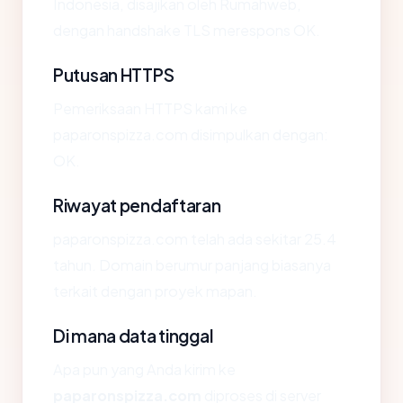
Indonesia, disajikan oleh Rumahweb,
dengan handshake TLS merespons OK.
Putusan HTTPS
Pemeriksaan HTTPS kami ke
paparonspizza.com disimpulkan dengan:
OK.
Riwayat pendaftaran
paparonspizza.com telah ada sekitar 25.4
tahun. Domain berumur panjang biasanya
terkait dengan proyek mapan.
Di mana data tinggal
Apa pun yang Anda kirim ke
paparonspizza.com
diproses di server