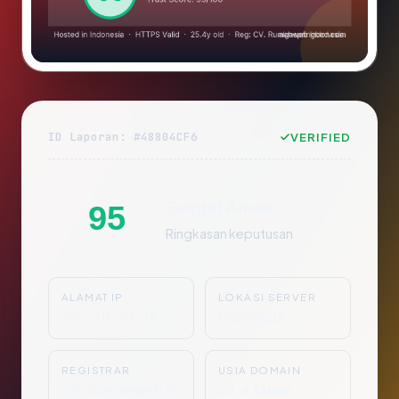
ID Laporan: #48804CF6
VERIFIED
Sangat Aman
95
Ringkasan keputusan
ALAMAT IP
LOKASI SERVER
202.10.43.19
Indonesia
REGISTRAR
USIA DOMAIN
CV. Rumahweb In
25.4 tahun