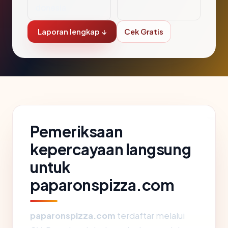
donesia
Laporan lengkap ↓
Cek Gratis
Pemeriksaan
kepercayaan langsung
untuk
paparonspizza.com
paparonspizza.com
terdaftar melalui