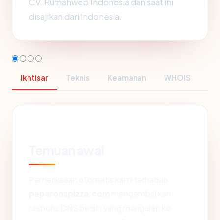
CV. Rumahweb Indonesia dan saat ini
disajikan dari Indonesia.
Ikhtisar
Teknis
Keamanan
WHOIS
Temuan awal
Pemeriksaan otomatis kami terhadap
paparonspizza.com
mengembalikan
respons DNS bersih yang mengarah ke