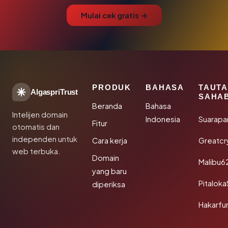
Mulai cek gratis →
PRODUK
BAHASA
TAUT
AlgaspriTrust
SAHA
Beranda
Bahasa
Intelijen domain
Indonesia
Suarapa
Fitur
otomatis dan
independen untuk
Cara kerja
Greatcr
web terbuka.
Domain
Malibu6
yang baru
Pitalok
diperiksa
Hakarfu