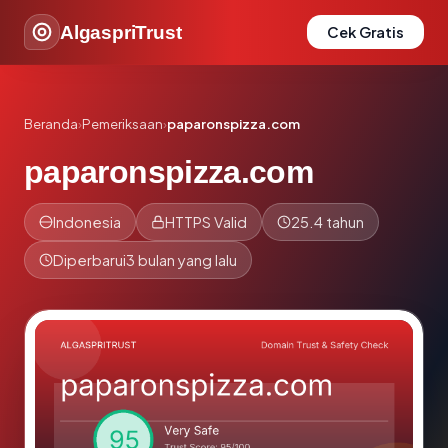
AlgaspriTrust
Cek Gratis
Beranda
›
Pemeriksaan
›
paparonspizza.com
paparonspizza.com
Indonesia
HTTPS Valid
25.4 tahun
Diperbarui
3 bulan yang lalu