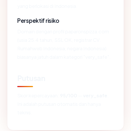
yang berlokasi di Indonesia.
Perspektif risiko
Domain dengan profil paparonspizza.com
(usia 25.4 tahun, SSL OK, registrar CV.
Rumahweb Indonesia, negara Indonesia)
biasanya jatuh dalam kategori "very_safe".
Putusan
Skor kepercayaan:
95/100
—
very_safe
.
Ini adalah putusan otomatis dan hanya
teknis.