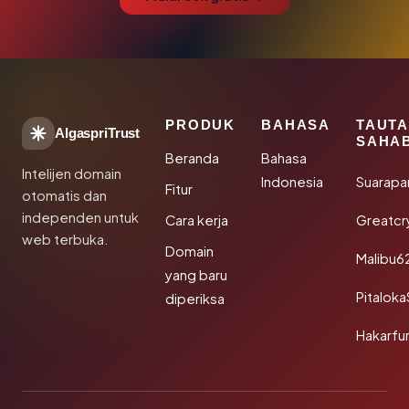
PRODUK
BAHASA
TAUT
AlgaspriTrust
SAHA
Beranda
Bahasa
Intelijen domain
Indonesia
Suarapa
Fitur
otomatis dan
independen untuk
Cara kerja
Greatcr
web terbuka.
Domain
Malibu6
yang baru
Pitalok
diperiksa
Hakarfu