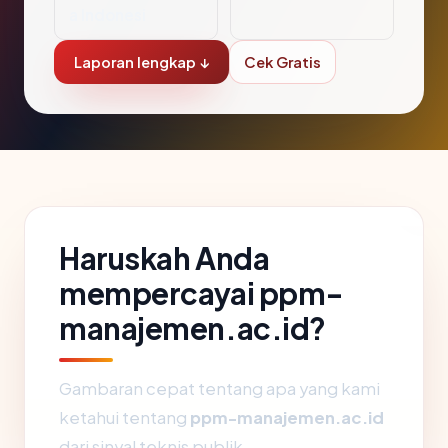
a Indonesi
Laporan lengkap ↓
Cek Gratis
Haruskah Anda
mempercayai ppm-
manajemen.ac.id?
Gambaran cepat tentang apa yang kami
ketahui tentang
ppm-manajemen.ac.id
dari sinyal teknis publik.