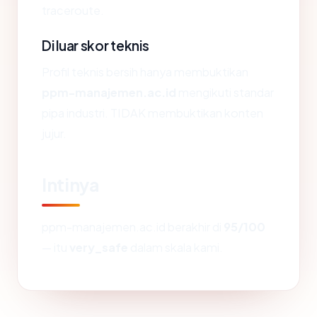
traceroute.
Di luar skor teknis
Profil teknis bersih hanya membuktikan
ppm-manajemen.ac.id
mengikuti standar
pipa industri. TIDAK membuktikan konten
jujur.
Intinya
ppm-manajemen.ac.id berakhir di
95/100
— itu
very_safe
dalam skala kami.