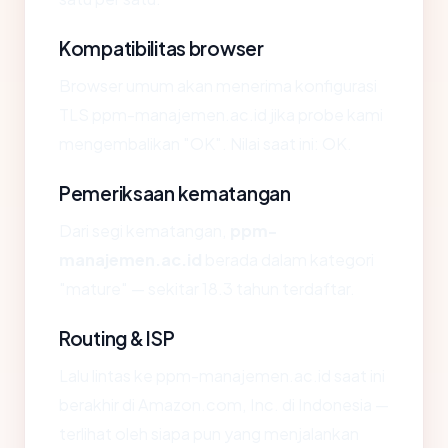
Kompatibilitas browser
Browser umum akan menerima konfigurasi
TLS ppm-manajemen.ac.id jika probe kami
mengembalikan "OK". Nilai saat ini: OK.
Pemeriksaan kematangan
Dari segi kematangan,
ppm-
manajemen.ac.id
berada dalam kategori
"mature" — sekitar 18.3 tahun terdaftar.
Routing & ISP
Lalu lintas ke ppm-manajemen.ac.id saat ini
berakhir di Amazon.com, Inc. di Indonesia —
terlihat oleh siapa pun yang menjalankan