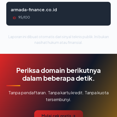
armada-finance.co.id
95/100
ID
Laporan ini dibuat otomatis dari sinyal teknis publik. Ini bukan
nasihat hukum atau finansial.
Periksa domain berikutnya
dalam beberapa detik.
Tanpa pendaftaran. Tanpa kartu kredit. Tanpa kuota
tersembunyi.
Mulai cek gratis →