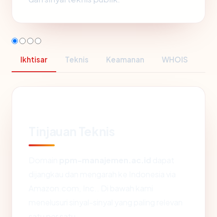
Ikhtisar
Teknis
Keamanan
WHOIS
Tinjauan Teknis
Domain
ppm-manajemen.ac.id
dapat
dijangkau dan mengarah ke Indonesia via
Amazon.com, Inc.. Di bawah kami
menelusuri sinyal-sinyal yang paling relevan
satu per satu.