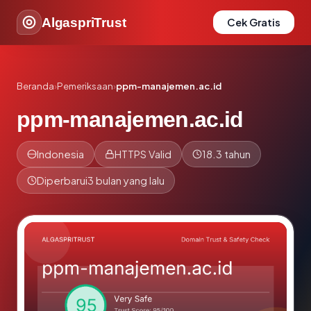
AlgaspriTrust
Cek Gratis
Beranda
›
Pemeriksaan
›
ppm-manajemen.ac.id
ppm-manajemen.ac.id
Indonesia
HTTPS Valid
18.3 tahun
Diperbarui
3 bulan yang lalu