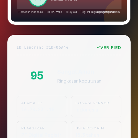
ID Laporan: #1DF06A44
VERIFIED
Sangat Aman
95
Ringkasan keputusan
ALAMAT IP
LOKASI SERVER
16.78.231.18
Indonesia
REGISTRAR
USIA DOMAIN
PT Digital Registr
18.3 tahun