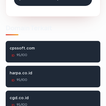
Domain Terkait
cpssoft.com
95/100
ID
harpa.co.id
95/100
ID
cgd.co.id
95/100
ID