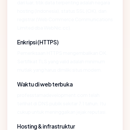
dari luar, titik data terpenting adalah negara
hosting (Indonesia), status SSL (OK), dan
registrar (Web Commerce Communications
Limited dba WebNic.cc).
Enkripsi (HTTPS)
Pemeriksaan HTTPS mengembalikan OK.
Sertifikat TLS yang valid adalah minimum
mutlak yang harus dimiliki situs modern.
Waktu di web terbuka
professtamadevelopment.com telah
terlihat di DNS publik sekitar 7.1 tahun. Itu
cukup untuk meninggalkan jejak reputasi.
Hosting & infrastruktur