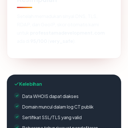
Setelah memadukan sinyal DNS, TLS,
RDAP, dan GeoIP, skor otomatis kami
untuk
professtamadevelopment.com
ada di
95/100
(
very_safe
).
Kelebihan
Data WHOIS dapat diakses
Domain muncul dalam log CT publik
Sertifikat SSL/TLS yang valid
Beberapa tahun riwayat pendaftaran