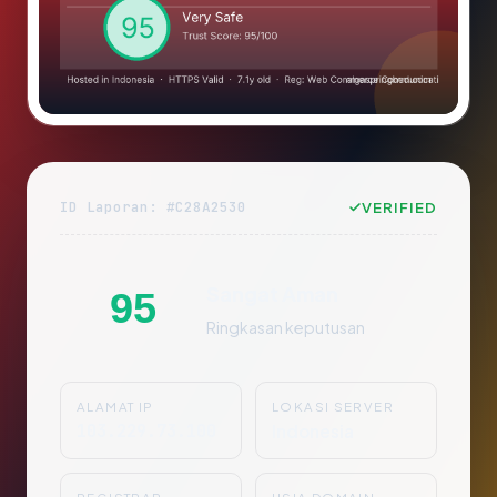
ID Laporan: #C28A2530
VERIFIED
Sangat Aman
95
Ringkasan keputusan
ALAMAT IP
LOKASI SERVER
103.229.73.100
Indonesia