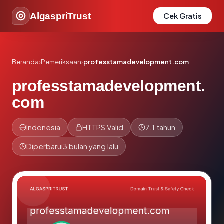
AlgaspriTrust
Cek Gratis
Beranda
›
Pemeriksaan
›
professtamadevelopment.com
professtamadevelopment.
com
Indonesia
HTTPS Valid
7.1 tahun
Diperbarui
3 bulan yang lalu