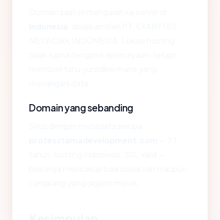
Domain saat ini mengarah ke server di
Indonesia
, disajikan oleh PT. EXABYTES
NETWORK INDONESIA. Lokasi hosting
tidak sama dengan kepercayaan, tetapi
memberi tahu yurisdiksi mana yang
menangani data.
Domain yang sebanding
Situs dengan metadata serupa
professtamadevelopment.com
— 7.1
tahun, hosting Indonesia, SSL valid —
biasanya mencakup baik bisnis sah maupun
cangkang yang diganti merek.
Kesimpulan