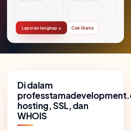
REGISTRAR
USIA DOMAIN
Web Commerce
7.1 tahun
Communications
Laporan lengkap ↓
Cek Gratis
Di dalam
professtamadevelopment
hosting, SSL, dan
WHOIS