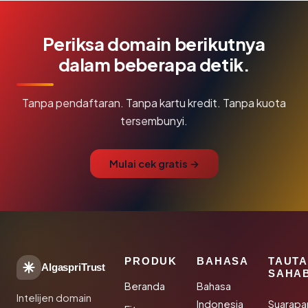
Periksa domain berikutnya
dalam beberapa detik.
Tanpa pendaftaran. Tanpa kartu kredit. Tanpa kuota
tersembunyi.
Mulai cek gratis →
PRODUK
BAHASA
TAUT
AlgaspriTrust
SAHA
Beranda
Bahasa
Intelijen domain
Indonesia
Suarapa