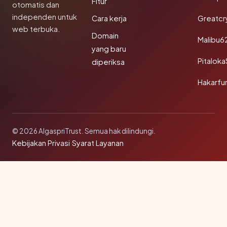
Fitur
otomatis dan
independen untuk
Cara kerja
Greatcr
web terbuka.
Domain
Malibu6
yang baru
Pitalok
diperiksa
Hakarfu
© 2026 AlgaspriTrust. Semua hak dilindungi.
Kebijakan Privasi
·
Syarat Layanan