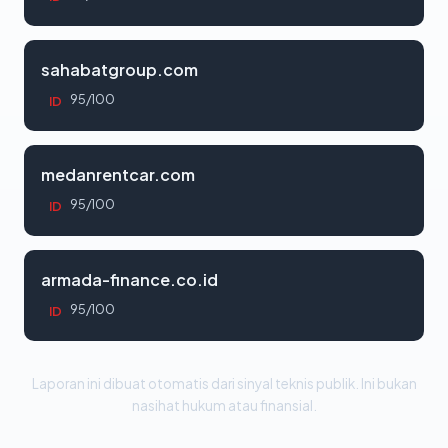
sahabatgroup.com
95/100
ID
medanrentcar.com
95/100
ID
armada-finance.co.id
95/100
ID
Laporan ini dibuat otomatis dari sinyal teknis publik. Ini bukan
nasihat hukum atau finansial.