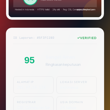
ID Laporan: #5F3FC2BD
VERIFIED
Sangat Aman
95
Ringkasan keputusan
ALAMAT IP
LOKASI SERVER
202.67.14.118
Indonesia
REGISTRAR
USIA DOMAIN
CSL Computer Se
24 tahun