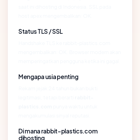
saat ini dihosting di Indonesia. SSL pada
host apex mengembalikan: OK.
Status TLS / SSL
Handshake TLS ke rabbit-plastics.com
mengembalikan: OK. Browser modern akan
memperingatkan pengguna ketika ini gagal.
Mengapa usia penting
Rekam jejak 24 tahun bukan bukti
legitimasi, tetapi berarti
rabbit-
plastics.com
punya waktu untuk
mengakumulasi sinyal reputasi.
Di mana rabbit-plastics.com
dihosting