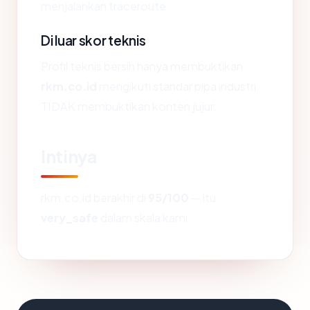
menjalankan traceroute.
Di luar skor teknis
Profil teknis bersih hanya membuktikan
rkm.co.id
mengikuti standar pipa industri.
TIDAK membuktikan konten jujur.
Intinya
rkm.co.id berakhir di
95/100
— itu
very_safe
dalam skala kami.