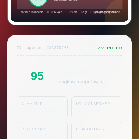
ID Laporan: #A127C398
VERIFIED
Sangat Aman
95
Ringkasan keputusan
ALAMAT IP
LOKASI SERVER
103.229.73.124
Indonesia
REGISTRAR
USIA DOMAIN
PT Digital Registr
12.6 tahun