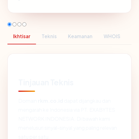
Ikhtisar
Teknis
Keamanan
WHOIS
Tinjauan Teknis
Domain
rkm.co.id
dapat dijangkau dan
mengarah ke Indonesia via PT. EXABYTES
NETWORK INDONESIA. Di bawah kami
menelusuri sinyal-sinyal yang paling relevan
satu per satu.