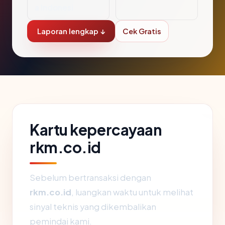
a Indonesi
Laporan lengkap ↓
Cek Gratis
Kartu kepercayaan
rkm.co.id
Sebelum bertransaksi dengan
rkm.co.id
, luangkan waktu untuk melihat
sinyal teknis yang dikembalikan
pemindai kami.