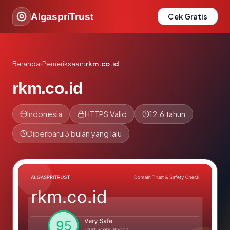
AlgaspriTrust
Cek Gratis
Beranda
›
Pemeriksaan
›
rkm.co.id
rkm.co.id
Indonesia
HTTPS Valid
12.6 tahun
Diperbarui
3 bulan yang lalu