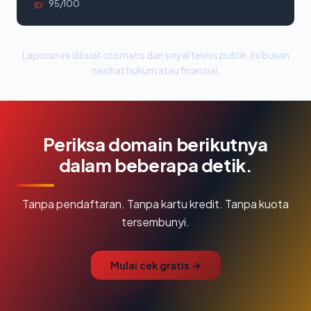
95/100
ID
Laporan ini dibuat otomatis dari sinyal teknis publik. Ini bukan
nasihat hukum atau finansial.
Periksa domain berikutnya
dalam beberapa detik.
Tanpa pendaftaran. Tanpa kartu kredit. Tanpa kuota
tersembunyi.
Mulai cek gratis →