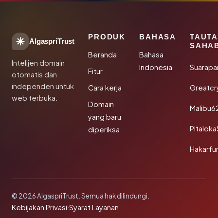
PRODUK
BAHASA
TAUT
AlgaspriTrust
SAHA
Beranda
Bahasa
Intelijen domain
Indonesia
Suarapa
Fitur
otomatis dan
independen untuk
Cara kerja
Greatcr
web terbuka.
Domain
Malibu6
yang baru
Pitalok
diperiksa
Hakarfu
© 2026 AlgaspriTrust. Semua hak dilindungi.
Kebijakan Privasi
·
Syarat Layanan