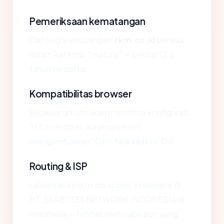
Pemeriksaan kematangan
Dari segi kematangan,
rkm.co.id
berada
dalam kategori "mature" — sekitar 12.6
tahun terdaftar.
Kompatibilitas browser
Browser umum akan menerima konfigurasi
TLS rkm.co.id jika probe kami
mengembalikan "OK". Nilai saat ini: OK.
Routing & ISP
Lalu lintas ke rkm.co.id saat ini berakhir di
PT. EXABYTES NETWORK INDONESIA di
Indonesia — terlihat oleh siapa pun yang