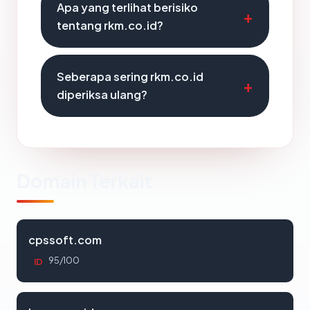
Apa yang terlihat berisiko
tentang rkm.co.id?
Seberapa sering rkm.co.id
diperiksa ulang?
Domain Terkait
cpssoft.com
95/100
ID