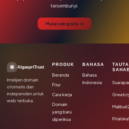
tersembunyi.
Mulai cek gratis →
PRODUK
BAHASA
TAUT
AlgaspriTrust
SAHA
Beranda
Bahasa
Intelijen domain
Indonesia
Suarapa
Fitur
otomatis dan
independen untuk
Cara kerja
Greatcr
web terbuka.
Domain
Malibu6
yang baru
Pitalok
diperiksa