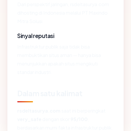
Dari perspektif jaringan, rsdeltasurya.com
dihosting di Indonesia melalui PT Maxindo
Mitra Solusi.
Sinyal reputasi
Infrastruktur publik saja tidak bisa
membuktikan situs aman — hanya bisa
menunjukkan apakah situs mengikuti
standar industri.
Dalam satu kalimat
rsdeltasurya.com
saat ini berperingkat
very_safe
dengan skor
95/100
,
berdasarkan murni fakta infrastruktur publik.