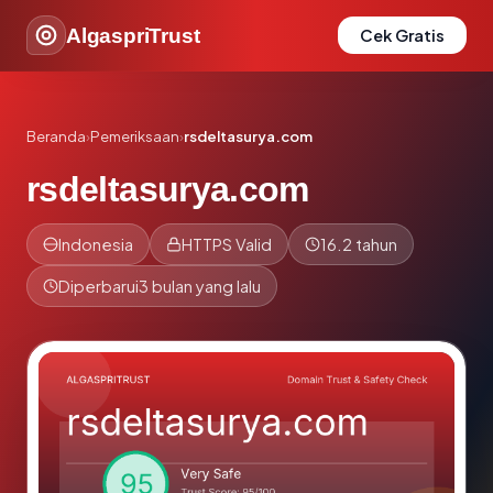
AlgaspriTrust
Cek Gratis
Beranda
›
Pemeriksaan
›
rsdeltasurya.com
rsdeltasurya.com
Indonesia
HTTPS Valid
16.2 tahun
Diperbarui
3 bulan yang lalu