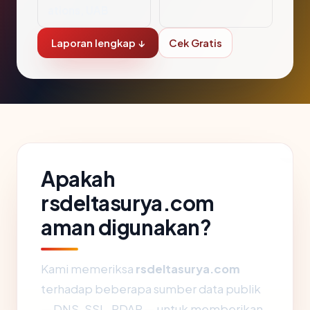
ations, UAB
Laporan lengkap ↓
Cek Gratis
Apakah
rsdeltasurya.com
aman digunakan?
Kami memeriksa
rsdeltasurya.com
terhadap beberapa sumber data publik
— DNS, SSL, RDAP — untuk memberikan