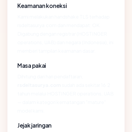
Keamanan koneksi
Kami melakukan handshake TLS terhadap
rsdeltasurya.com dan mendapat: OK.
Digabung dengan registrar (HOSTINGER
operations, UAB) dan negara (Indonesia), ini
memberi tampilan keamanan dasar.
Masa pakai
Dihitung dari hari pendaftaran,
rsdeltasurya.com
sudah ada sekitar 16.2
tahun melalui HOSTINGER operations, UAB
— dalam kategori kematangan "mature"
model kami.
Jejak jaringan