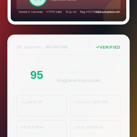
ID Laporan: #8260FAA8
VERIFIED
Sangat Aman
95
Ringkasan keputusan
ALAMAT IP
LOKASI SERVER
203.123.57.194
Indonesia
REGISTRAR
USIA DOMAIN
HOSTINGER oper
16.2 tahun