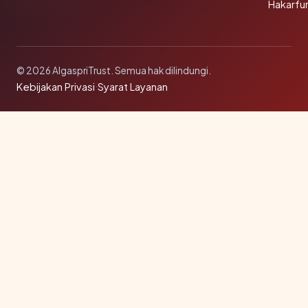
Hakarfu
© 2026 AlgaspriTrust. Semua hak dilindungi.
Kebijakan Privasi
·
Syarat Layanan