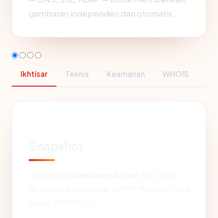
gambaran independen dan otomatis.
Ikhtisar
Teknis
Keamanan
WHOIS
Snapshot
Snapshot
rsdeltasurya.com
: 16.2 tahun,
dihosting di Indonesia, ISP PT Maxindo Mitra
Solusi, HTTPS OK.