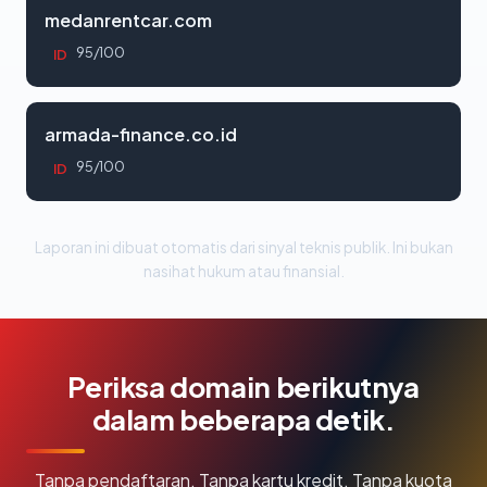
medanrentcar.com
95/100
ID
armada-finance.co.id
95/100
ID
Laporan ini dibuat otomatis dari sinyal teknis publik. Ini bukan
nasihat hukum atau finansial.
Periksa domain berikutnya
dalam beberapa detik.
Tanpa pendaftaran. Tanpa kartu kredit. Tanpa kuota