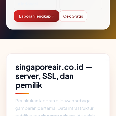
a Indonesi
Laporan lengkap ↓
Cek Gratis
singaporeair.co.id —
server, SSL, dan
pemilik
Perlakukan laporan di bawah sebagai
gambaran pertama. Data infrastruktur
publik pada
singaporeair.co.id
adalah