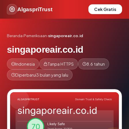
AlgaspriTrust
Cek Gratis
Beranda
›
Pemeriksaan
›
singaporeair.co.id
singaporeair.co.id
Indonesia
Tanpa HTTPS
8.6 tahun
Diperbarui
3 bulan yang lalu