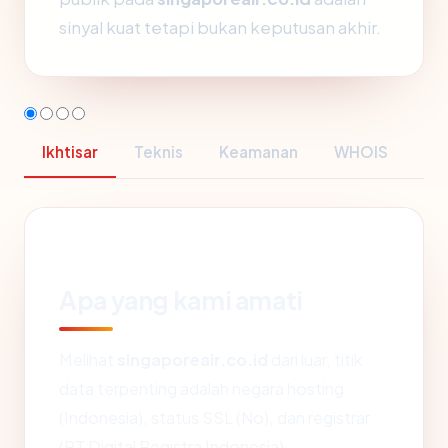
sinyal kuat tetapi bukan keputusan akhir.
Ikhtisar
Teknis
Keamanan
WHOIS
Apa yang kami amati
Melihat
singaporeair.co.id
dari luar, titik
data terpenting adalah negara hosting
(Indonesia), status SSL (No), dan registrar
(PT Digital Registra Indonesia).