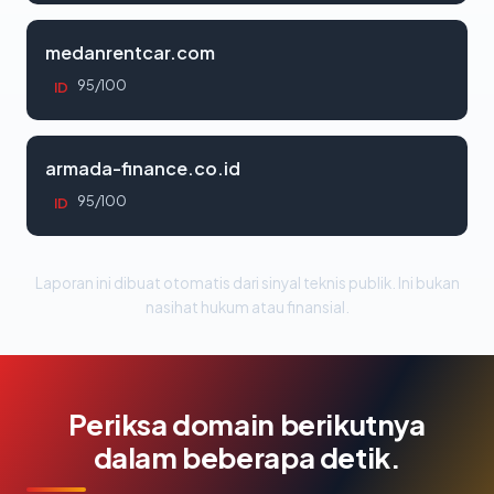
medanrentcar.com
95/100
ID
armada-finance.co.id
95/100
ID
Laporan ini dibuat otomatis dari sinyal teknis publik. Ini bukan
nasihat hukum atau finansial.
Periksa domain berikutnya
dalam beberapa detik.