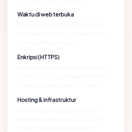
Waktu di web terbuka
singaporeair.co.id telah terlihat di DNS
publik sekitar 8.6 tahun. Itu cukup untuk
meninggalkan jejak reputasi.
Enkripsi (HTTPS)
Pemeriksaan HTTPS mengembalikan No.
Sertifikat TLS yang valid adalah minimum
mutlak yang harus dimiliki situs modern.
Hosting & infrastruktur
Domain saat ini mengarah ke server di
Indonesia
, disajikan oleh JOGJACAMP.
Lokasi hosting tidak sama dengan