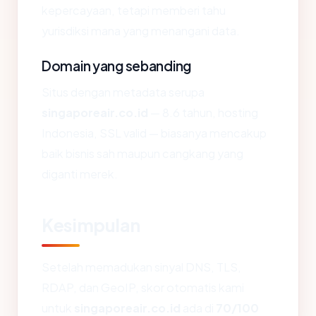
kepercayaan, tetapi memberi tahu
yurisdiksi mana yang menangani data.
Domain yang sebanding
Situs dengan metadata serupa
singaporeair.co.id
— 8.6 tahun, hosting
Indonesia, SSL valid — biasanya mencakup
baik bisnis sah maupun cangkang yang
diganti merek.
Kesimpulan
Setelah memadukan sinyal DNS, TLS,
RDAP, dan GeoIP, skor otomatis kami
untuk
singaporeair.co.id
ada di
70/100