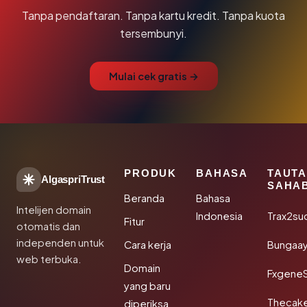
Tanpa pendaftaran. Tanpa kartu kredit. Tanpa kuota
tersembunyi.
Mulai cek gratis →
PRODUK
BAHASA
TAUT
AlgaspriTrust
SAHA
Beranda
Bahasa
Intelijen domain
Indonesia
Trax2su
Fitur
otomatis dan
independen untuk
Cara kerja
Bungaa
web terbuka.
Domain
Fxgene
yang baru
Thecak
diperiksa