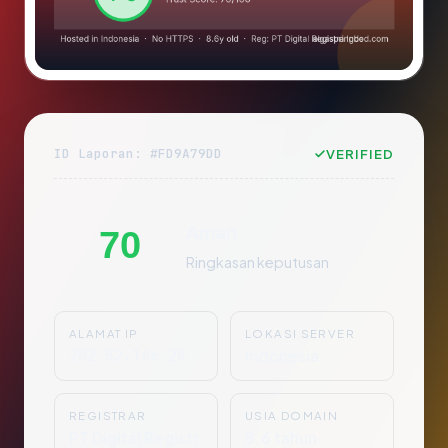
ID Laporan: #FD9A79DD
VERIFIED
Aman
70
Ringkasan keputusan
ALAMAT IP
LOKASI SERVER
202.52.146.28
Indonesia
REGISTRAR
USIA DOMAIN
PT Digital Registr
8.6 tahun