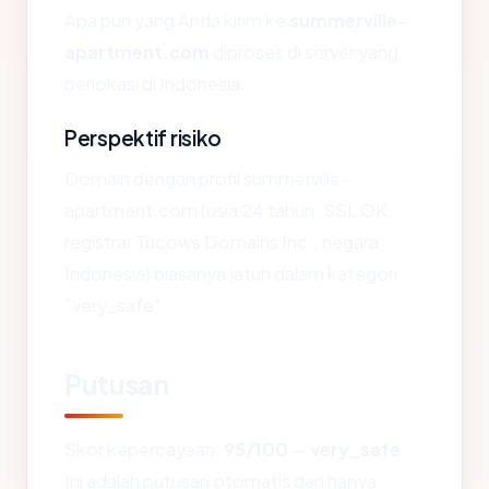
Apa pun yang Anda kirim ke
summerville-
apartment.com
diproses di server yang
berlokasi di Indonesia.
Perspektif risiko
Domain dengan profil summerville-
apartment.com (usia 24 tahun, SSL OK,
registrar Tucows Domains Inc., negara
Indonesia) biasanya jatuh dalam kategori
"very_safe".
Putusan
Skor kepercayaan:
95/100
—
very_safe
.
Ini adalah putusan otomatis dan hanya