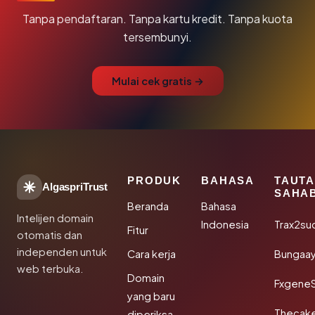
Tanpa pendaftaran. Tanpa kartu kredit. Tanpa kuota
tersembunyi.
Mulai cek gratis →
PRODUK
BAHASA
TAUT
AlgaspriTrust
SAHA
Beranda
Bahasa
Intelijen domain
Indonesia
Trax2su
Fitur
otomatis dan
independen untuk
Cara kerja
Bungaa
web terbuka.
Domain
Fxgene
yang baru
Thecak
diperiksa