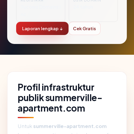
REGISTRAR
USIA DOMAIN
Tucows Domains I
24 tahun
nc.
Laporan lengkap ↓
Cek Gratis
Profil infrastruktur
publik summerville-
apartment.com
Untuk
summerville-apartment.com