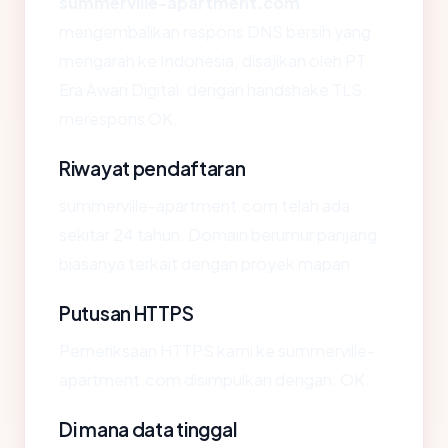
summerville-apartment.com
mengembalikan respons DNS bersih yang
mengarah ke Indonesia, disajikan oleh PT
Era Awan Digital, dengan handshake TLS
merespons OK.
Riwayat pendaftaran
summerville-apartment.com telah ada
sekitar 24 tahun. Domain berumur panjang
biasanya terkait dengan proyek mapan.
Putusan HTTPS
Pemeriksaan HTTPS kami ke summerville-
apartment.com disimpulkan dengan: OK.
Di mana data tinggal