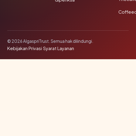
Coffee
© 2026 AlgaspriTrust. Semua hak dilindungi.
Kebijakan Privasi
·
Syarat Layanan