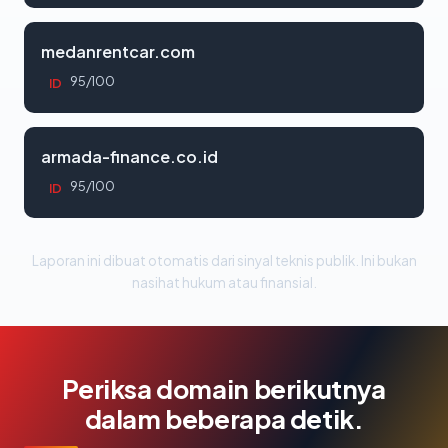
medanrentcar.com
95/100
ID
armada-finance.co.id
95/100
ID
Laporan ini dibuat otomatis dari sinyal teknis publik. Ini bukan
nasihat hukum atau finansial.
Periksa domain berikutnya
dalam beberapa detik.