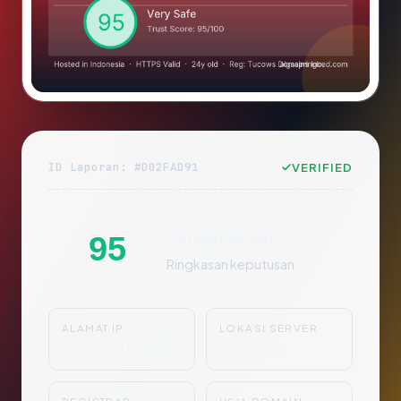
ID Laporan: #D02FAD91
VERIFIED
Sangat Aman
95
Ringkasan keputusan
ALAMAT IP
LOKASI SERVER
103.96.147.174
Indonesia