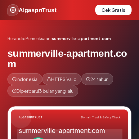
AlgaspriTrust
Cek Gratis
Beranda
›
Pemeriksaan
›
summerville-apartment.com
summerville-apartment.co
m
Indonesia
HTTPS Valid
24 tahun
Diperbarui
3 bulan yang lalu