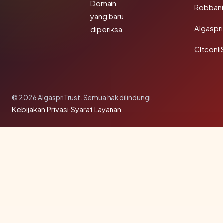
Domain
Robbani
yang baru
Algaspri
diperiksa
Cltconli
© 2026 AlgaspriTrust. Semua hak dilindungi.
Kebijakan Privasi
·
Syarat Layanan