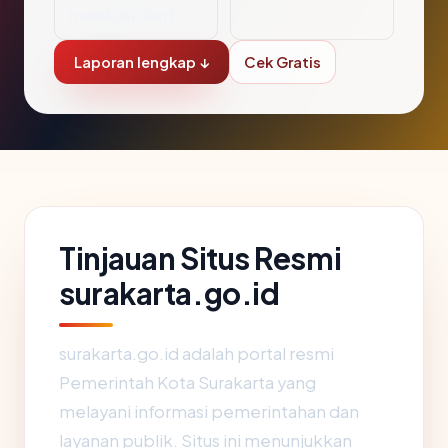
munikasi dan D
Laporan lengkap ↓
Cek Gratis
Tinjauan Situs Resmi
surakarta.go.id
surakarta.go.id adalah portal resmi
Pemerintah Kota Surakarta yang
melayani informasi pemerintahan dan
layanan publik. Situs ini menunjukkan