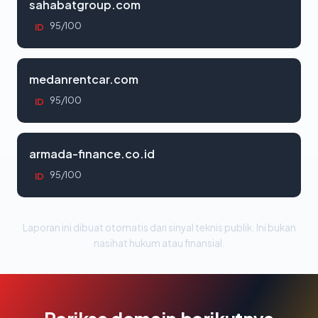
sahabatgroup.com
95/100
ID
medanrentcar.com
95/100
ID
armada-finance.co.id
95/100
ID
Laporan ini dibuat otomatis dari sinyal teknis publik. Ini bukan
nasihat hukum atau finansial.