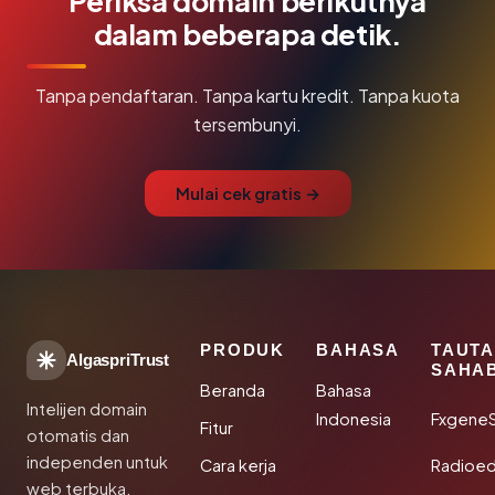
Periksa domain berikutnya
dalam beberapa detik.
Tanpa pendaftaran. Tanpa kartu kredit. Tanpa kuota
tersembunyi.
Mulai cek gratis →
PRODUK
BAHASA
TAUT
AlgaspriTrust
SAHA
Beranda
Bahasa
Intelijen domain
Indonesia
Fxgene
Fitur
otomatis dan
independen untuk
Cara kerja
Radioe
web terbuka.