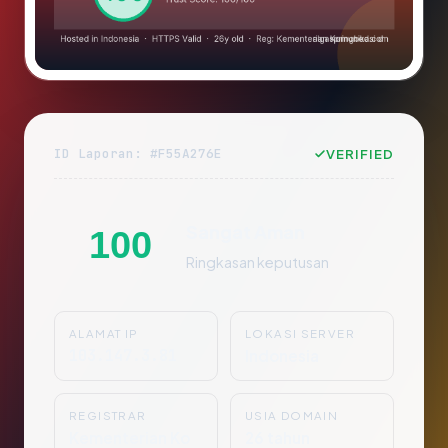
ID Laporan: #F55A276E
VERIFIED
Sangat Aman
100
Ringkasan keputusan
ALAMAT IP
LOKASI SERVER
103.147.3.81
Indonesia
REGISTRAR
USIA DOMAIN
Kementerian Ko
26 tahun