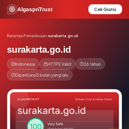
AlgaspriTrust
Cek Gratis
Beranda
›
Pemeriksaan
›
surakarta.go.id
surakarta.go.id
Indonesia
HTTPS Valid
26 tahun
Diperbarui
3 bulan yang lalu