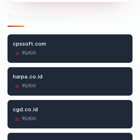
Domain Terkait
cpssoft.com
95/100
ID
harpa.co.id
95/100
ID
cgd.co.id
95/100
ID