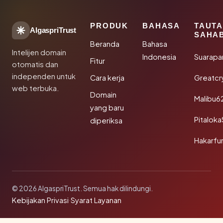
PRODUK
BAHASA
TAUT
AlgaspriTrust
SAHA
Beranda
Bahasa
Intelijen domain
Indonesia
Suarapa
Fitur
otomatis dan
independen untuk
Cara kerja
Greatcr
web terbuka.
Domain
Malibu6
yang baru
Pitalok
diperiksa
Hakarfu
© 2026 AlgaspriTrust. Semua hak dilindungi.
Kebijakan Privasi
·
Syarat Layanan