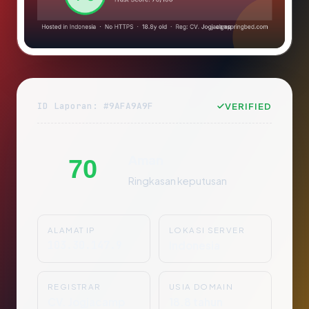
ID Laporan: #9AFA9A9F
VERIFIED
Aman
70
Ringkasan keputusan
ALAMAT IP
LOKASI SERVER
103.30.147.9
Indonesia
REGISTRAR
USIA DOMAIN
CV. Jogjacamp
18.8 tahun