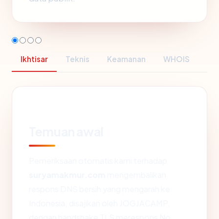
Ikhtisar
Teknis
Keamanan
WHOIS
Temuan awal
Pemeriksaan otomatis kami terhadap
suryamakmur.com
mengembalikan
respons DNS bersih yang mengarah ke
Indonesia, disajikan oleh JOGJACAMP,
dengan handshake TLS merespons No.