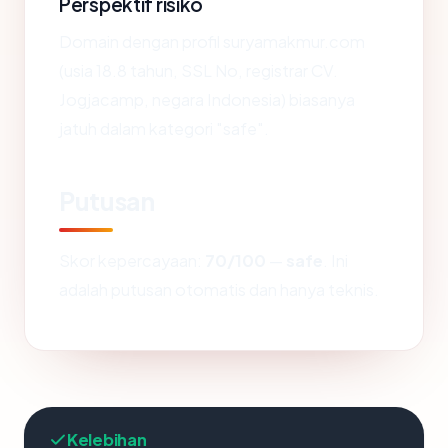
Perspektif risiko
Domain dengan profil suryamakmur.com
(usia 18.8 tahun, SSL No, registrar CV.
Jogjacamp, negara Indonesia) biasanya
jatuh dalam kategori "safe".
Putusan
Skor kepercayaan:
70/100
—
safe
. Ini
adalah putusan otomatis dan hanya teknis.
Kelebihan