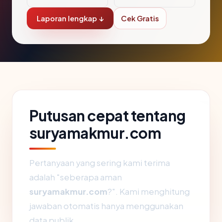
Laporan lengkap ↓
Cek Gratis
Putusan cepat tentang
suryamakmur.com
Pertanyaan yang sering kami terima
adalah "seberapa aman
suryamakmur.com
?". Kami menghitung
jawaban otomatis hanya menggunakan
data publik.