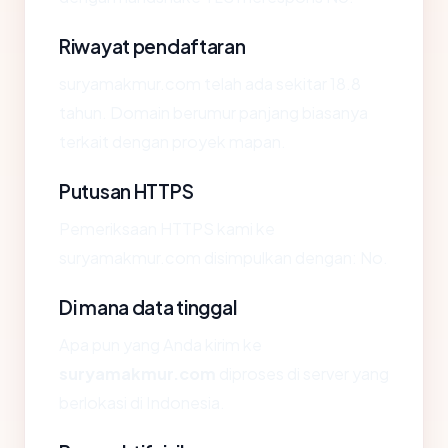
Riwayat pendaftaran
suryamakmur.com telah ada sekitar 18.8
tahun. Domain berumur panjang biasanya
terkait dengan proyek mapan.
Putusan HTTPS
Pemeriksaan HTTPS kami ke
suryamakmur.com disimpulkan dengan: No.
Di mana data tinggal
Apa pun yang Anda kirim ke
suryamakmur.com
diproses di server yang
berlokasi di Indonesia.