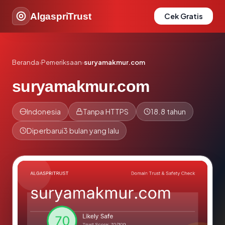
AlgaspriTrust
Cek Gratis
Beranda
›
Pemeriksaan
›
suryamakmur.com
suryamakmur.com
Indonesia
Tanpa HTTPS
18.8 tahun
Diperbarui
3 bulan yang lalu