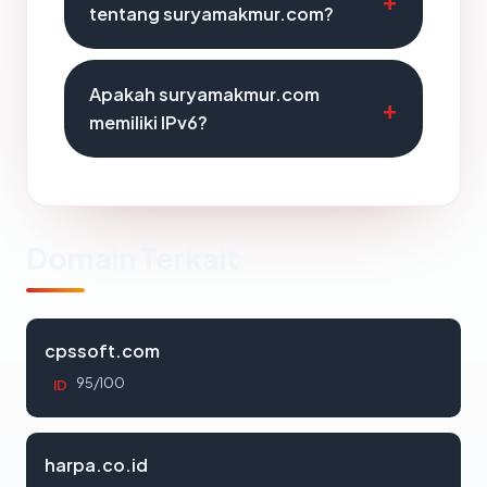
tentang suryamakmur.com?
Apakah suryamakmur.com
memiliki IPv6?
Domain Terkait
cpssoft.com
95/100
ID
harpa.co.id