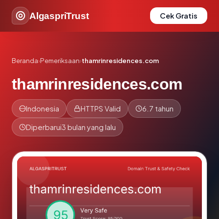
AlgaspriTrust
Cek Gratis
Beranda
›
Pemeriksaan
›
thamrinresidences.com
thamrinresidences.com
Indonesia
HTTPS Valid
6.7 tahun
Diperbarui
3 bulan yang lalu