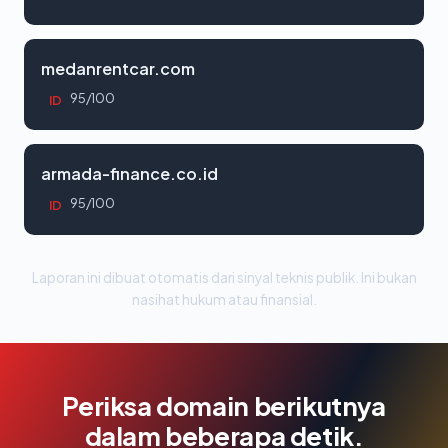
medanrentcar.com
95/100
ID
armada-finance.co.id
95/100
ID
Laporan ini dibuat otomatis dari sinyal teknis publik. Ini bukan
nasihat hukum atau finansial.
Periksa domain berikutnya
dalam beberapa detik.