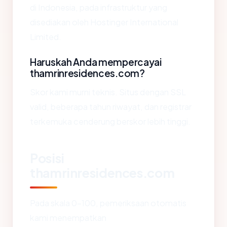
di Indonesia, pada infrastruktur yang
disediakan oleh Hostinger International
Limited.
Haruskah Anda mempercayai
thamrinresidences.com?
Skor kami murni teknis. Situs dengan SSL
valid, beberapa tahun riwayat, dan registrar
terkemuka cenderung berskor lebih tinggi.
Posisi
thamrinresidences.com
Pada skala 0-100, pemeriksaan otomatis
kami menempatkan