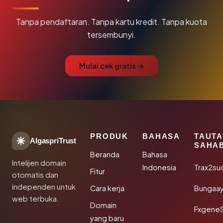
Tanpa pendaftaran. Tanpa kartu kredit. Tanpa kuota
tersembunyi.
Mulai cek gratis →
PRODUK
BAHASA
TAUT
AlgaspriTrust
SAHA
Beranda
Bahasa
Intelijen domain
Indonesia
Trax2su
Fitur
otomatis dan
independen untuk
Cara kerja
Bungaa
web terbuka.
Domain
Fxgene
yang baru