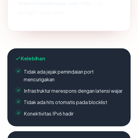
thamrinresidences.com
di
95
— itu
kategori "very_safe".
Kelebihan
Tidak ada jejak pemindaian port
mencurigakan
Infrastruktur merespons dengan latensi wajar
Tidak ada hits otomatis pada blocklist
Konektivitas IPv6 hadir