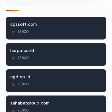
Domain Terkait
cpssoft.com
95/100
ID
harpa.co.id
95/100
ID
cgd.co.id
95/100
ID
sahabatgroup.com
95/100
ID