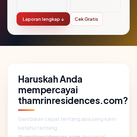
ations, UAB
Laporan lengkap ↓
Cek Gratis
Haruskah Anda
mempercayai
thamrinresidences.com?
Gambaran cepat tentang apa yang kami
ketahui tentang
thamrinresidences.com
dari sinyal