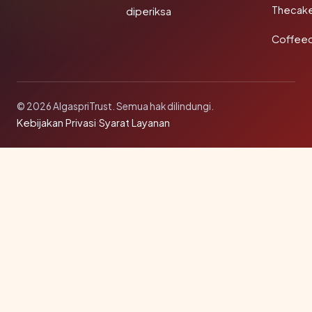
Thecak
diperiksa
Coffee
© 2026 AlgaspriTrust. Semua hak dilindungi.
Kebijakan Privasi
·
Syarat Layanan