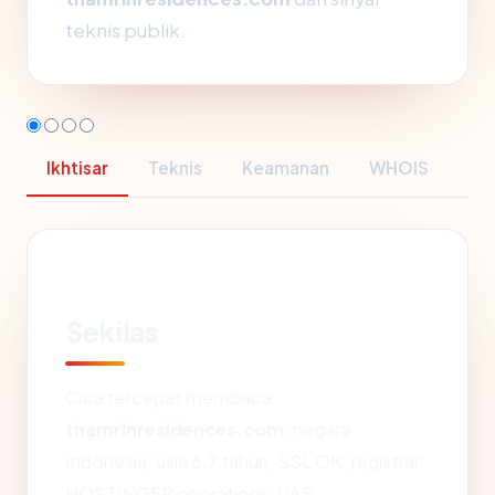
teknis publik.
Ikhtisar
Teknis
Keamanan
WHOIS
Sekilas
Cara tercepat membaca
thamrinresidences.com
: negara
Indonesia, usia 6.7 tahun, SSL OK, registrar
HOSTINGER operations, UAB.