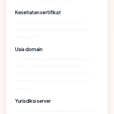
Kesehatan sertifikat
Sertifikat yang saat ini disajikan oleh
thamrinresidences.com
dipecahkan
sebagai: OK.
Usia domain
Domain telah terdaftar selama sekitar 6.7
tahun, yang menempatkannya dalam
kategori kematangan "mature". Domain
yang lebih tua secara statistik kurang
berisiko.
Yurisdiksi server
IP di balik
thamrinresidences.com
berada