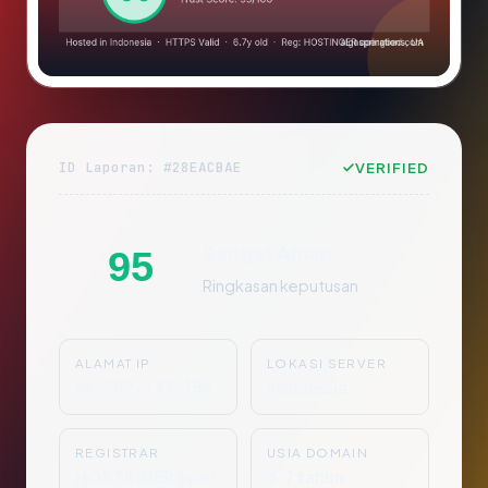
ID Laporan: #28EACBAE
VERIFIED
Sangat Aman
95
Ringkasan keputusan
ALAMAT IP
LOKASI SERVER
46.202.137.156
Indonesia
REGISTRAR
USIA DOMAIN
HOSTINGER oper
6.7 tahun