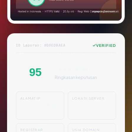
ID Laporan: #D0EDBAEA
VERIFIED
Sangat Aman
95
Ringkasan keputusan
ALAMAT IP
LOKASI SERVER
103.112.244.10
Indonesia
5
REGISTRAR
USIA DOMAIN