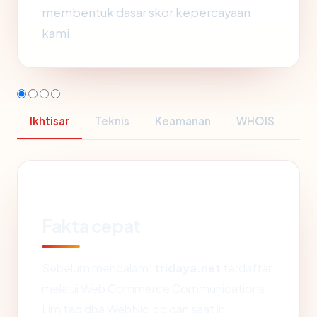
membentuk dasar skor kepercayaan
kami.
Ikhtisar
Teknis
Keamanan
WHOIS
Fakta cepat
Sebelum mendalam:
tridaya.net
terdaftar
melalui Web Commerce Communications
Limited dba WebNic.cc dan saat ini