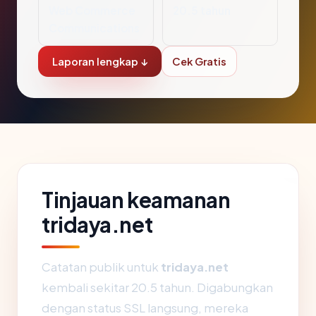
Web Commerce
20.5 tahun
Communications
Laporan lengkap ↓
Cek Gratis
Tinjauan keamanan
tridaya.net
Catatan publik untuk
tridaya.net
kembali sekitar 20.5 tahun. Digabungkan
dengan status SSL langsung, mereka