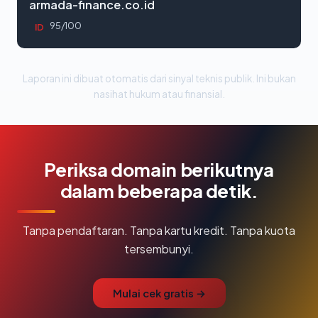
armada-finance.co.id
95/100
ID
Laporan ini dibuat otomatis dari sinyal teknis publik. Ini bukan
nasihat hukum atau finansial.
Periksa domain berikutnya
dalam beberapa detik.
Tanpa pendaftaran. Tanpa kartu kredit. Tanpa kuota
tersembunyi.
Mulai cek gratis →