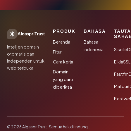
PRODUK
BAHASA
TAUT
AlgaspriTrust
SAHA
Beranda
Bahasa
Intelijen domain
Indonesia
Siscile
Fitur
otomatis dan
independen untuk
Cara kerja
EiklaSSL
web terbuka.
Domain
Fastfm
yang baru
Malibu6
diperiksa
Existwe
© 2026 AlgaspriTrust. Semua hak dilindungi.