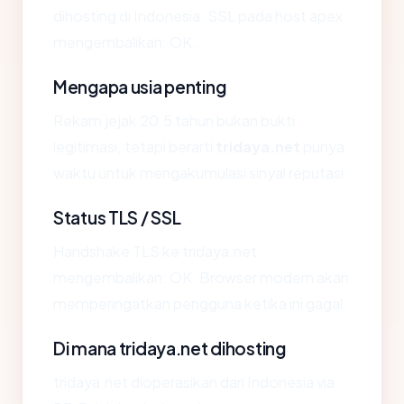
dihosting di Indonesia. SSL pada host apex
mengembalikan: OK.
Mengapa usia penting
Rekam jejak 20.5 tahun bukan bukti
legitimasi, tetapi berarti
tridaya.net
punya
waktu untuk mengakumulasi sinyal reputasi.
Status TLS / SSL
Handshake TLS ke tridaya.net
mengembalikan: OK. Browser modern akan
memperingatkan pengguna ketika ini gagal.
Di mana tridaya.net dihosting
tridaya.net dioperasikan dari Indonesia via