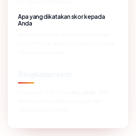
PT. Tujuh Ion Indonesia.
Apa yang dikatakan skor kepada
Anda
Skor kepercayaan otomatis tridaya.net
mencerminkan apakah ia mengikuti praktik
infrastruktur standar.
Ringkasan skor
tridaya.net → 95/100 (
very_safe
). Nilai
dihitung ulang setiap penyegaran dari
catatan publik terbaru.