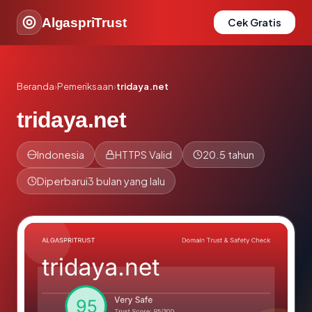
AlgaspriTrust
Cek Gratis
Beranda
›
Pemeriksaan
›
tridaya.net
tridaya.net
Indonesia
HTTPS Valid
20.5 tahun
Diperbarui
3 bulan yang lalu