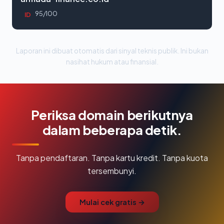
95/100
ID
Laporan ini dibuat otomatis dari sinyal teknis publik. Ini bukan
nasihat hukum atau finansial.
Periksa domain berikutnya
dalam beberapa detik.
Tanpa pendaftaran. Tanpa kartu kredit. Tanpa kuota
tersembunyi.
Mulai cek gratis →