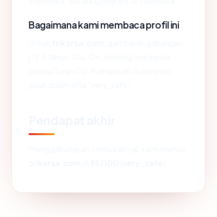
Indonesia, secara geografis di Indonesia.
Bagaimana kami membaca profil ini
Untuk
trikarsa.com
, gambaran gabungan
(15.3 tahun, SSL OK, hosting Indonesia,
pendaftaran CV. Rumahweb Indonesia)
jatuh dalam pita "very_safe".
Pendapat akhir
Menggabungkan semua sinyal, kami menilai
trikarsa.com
di
95/100
(
very_safe
).