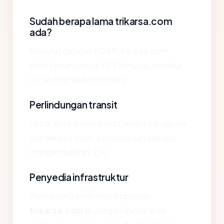
Sudah berapa lama trikarsa.com
ada?
Menurut catatan RDAP, trikarsa.com
didaftarkan sekitar 15.3 tahun lalu melalui
CV. Rumahweb Indonesia.
Perlindungan transit
Untuk data dalam transit antara pengguna
dan trikarsa.com, pemeriksaan enkripsi
mengembalikan: OK.
Penyedia infrastruktur
Pencarian GeoIP menempatkan
trikarsa.com
di jaringan Rumahweb