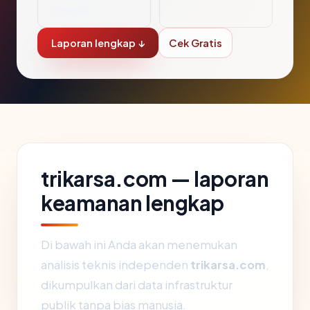
donesia
Laporan lengkap ↓
Cek Gratis
trikarsa.com — laporan
keamanan lengkap
Di bawah ini Anda akan menemukan
analisis teknis independen
trikarsa.com
,
dikumpulkan dari data infrastruktur
publik tanpa bias manusia.