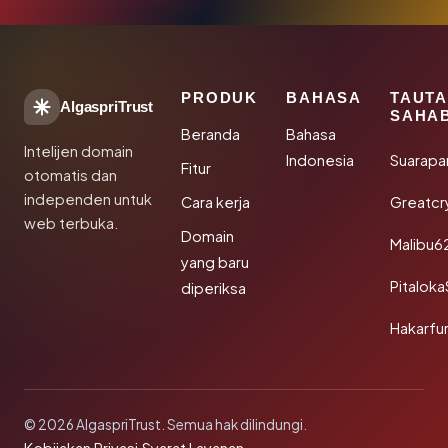
PRODUK
BAHASA
TAUT
AlgaspriTrust
SAHA
Beranda
Bahasa
Intelijen domain
Indonesia
Suarapa
Fitur
otomatis dan
independen untuk
Cara kerja
Greatcr
web terbuka.
Domain
Malibu6
yang baru
Pitalok
diperiksa
Hakarfu
© 2026 AlgaspriTrust. Semua hak dilindungi.
·