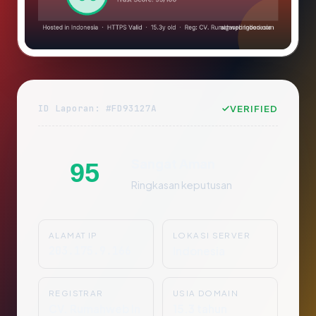
ID Laporan: #FD93127A
VERIFIED
Sangat Aman
95
Ringkasan keputusan
ALAMAT IP
LOKASI SERVER
203.175.9.166
Indonesia
REGISTRAR
USIA DOMAIN
CV. Rumahweb In
15.3 tahun