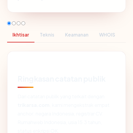
Ikhtisar
Teknis
Keamanan
WHOIS
Ringkasan catatan publik
Dari catatan publik yang terkait dengan
trikarsa.com
, kami mengekstrak empat
anchor: negara Indonesia, registrar CV.
Rumahweb Indonesia, usia 15.3 tahun,
status enkripsi OK.