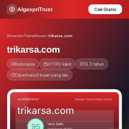
AlgaspriTrust
Cek Gratis
Beranda
›
Pemeriksaan
›
trikarsa.com
trikarsa.com
Indonesia
HTTPS Valid
15.3 tahun
Diperbarui
3 bulan yang lalu