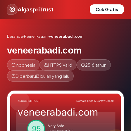
AlgaspriTrust
Cek Gratis
Beranda
›
Pemeriksaan
›
veneerabadi.com
veneerabadi.com
Indonesia
HTTPS Valid
25.8 tahun
Diperbarui
3 bulan yang lalu