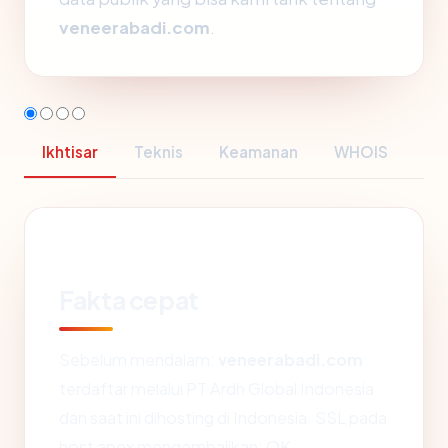
veneerabadi.com
.
Ikhtisar
Teknis
Keamanan
WHOIS
Fakta cepat
Sebelum mendalam:
veneerabadi.com
terdaftar melalui PT Ardh Global Indonesia
dan saat ini dihosting di Indonesia. SSL pada
host apex mengembalikan: OK.