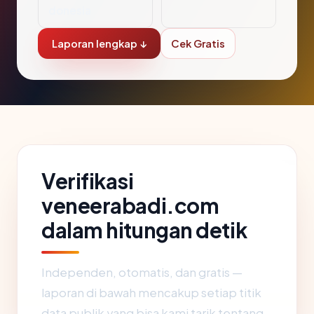
donesia
Laporan lengkap ↓
Cek Gratis
Verifikasi
veneerabadi.com
dalam hitungan detik
Independen, otomatis, dan gratis —
laporan di bawah mencakup setiap titik
data publik yang bisa kami tarik tentang