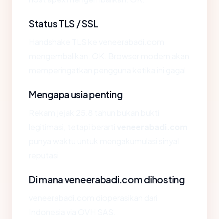
Status TLS / SSL
Handshake TLS ke veneerabadi.com
mengembalikan: OK. Browser modern akan
memperingatkan pengguna ketika ini gagal.
Mengapa usia penting
Rekam jejak 25.8 tahun bukan bukti
legitimasi, tetapi berarti
veneerabadi.com
punya waktu untuk mengakumulasi sinyal
reputasi.
Di mana veneerabadi.com dihosting
veneerabadi.com dioperasikan dari
Indonesia via OVH SAS.