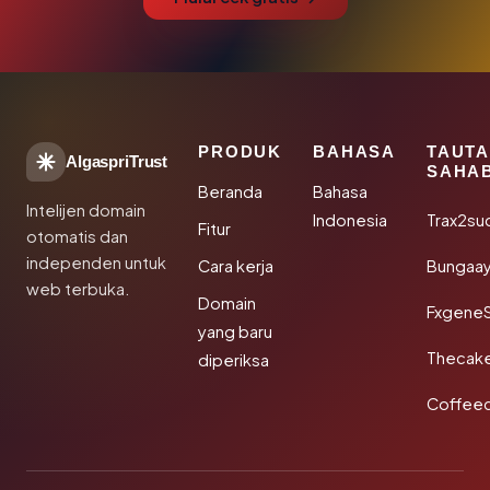
PRODUK
BAHASA
TAUT
AlgaspriTrust
SAHA
Beranda
Bahasa
Intelijen domain
Indonesia
Trax2su
Fitur
otomatis dan
independen untuk
Cara kerja
Bungaa
web terbuka.
Domain
Fxgene
yang baru
Thecak
diperiksa
Coffee