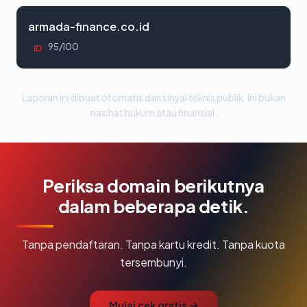
armada-finance.co.id
95/100
ID
Laporan ini dibuat otomatis dari sinyal teknis publik. Ini bukan
nasihat hukum atau finansial.
Periksa domain berikutnya
dalam beberapa detik.
Tanpa pendaftaran. Tanpa kartu kredit. Tanpa kuota
tersembunyi.
Mulai cek gratis →