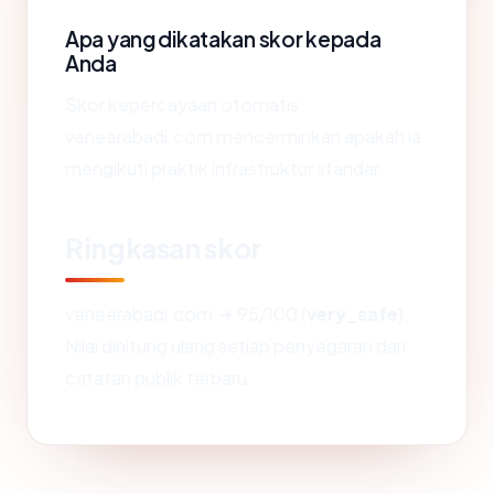
Apa yang dikatakan skor kepada
Anda
Skor kepercayaan otomatis
veneerabadi.com mencerminkan apakah ia
mengikuti praktik infrastruktur standar.
Ringkasan skor
veneerabadi.com → 95/100 (
very_safe
).
Nilai dihitung ulang setiap penyegaran dari
catatan publik terbaru.