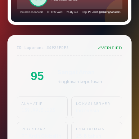
ID Laporan: #4923FDF3
VERIFIED
Sangat Aman
95
Ringkasan keputusan
ALAMAT IP
LOKASI SERVER
139.99.5.123
Indonesia
REGISTRAR
USIA DOMAIN
PT Ardh Global In
25.8 tahun