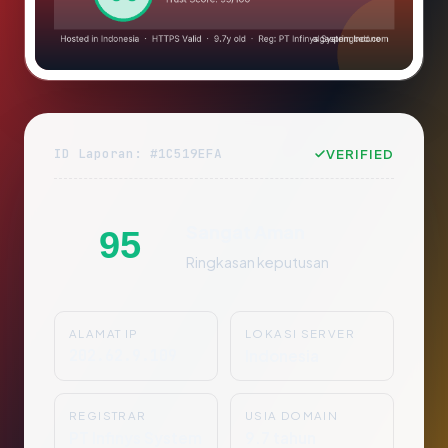
ID Laporan: #1C519EFA
VERIFIED
Sangat Aman
95
Ringkasan keputusan
ALAMAT IP
LOKASI SERVER
202.62.9.109
Indonesia
REGISTRAR
USIA DOMAIN
PT Infinys System
9.7 tahun