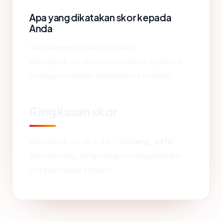
Apa yang dikatakan skor kepada
Anda
Skor kepercayaan otomatis
waruabadi.co.id mencerminkan apakah ia
mengikuti praktik infrastruktur standar.
Ringkasan skor
waruabadi.co.id → 95/100 (
very_safe
).
Nilai dihitung ulang setiap penyegaran dari
catatan publik terbaru.