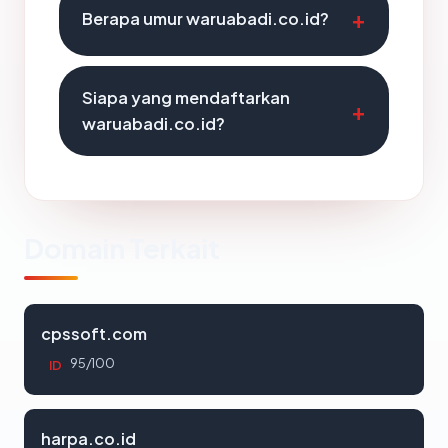
Berapa umur waruabadi.co.id?
Siapa yang mendaftarkan
waruabadi.co.id?
Domain Terkait
cpssoft.com
95/100
ID
harpa.co.id