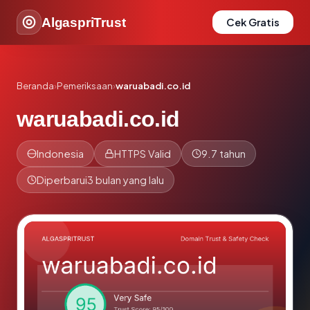
AlgaspriTrust
Cek Gratis
Beranda
›
Pemeriksaan
›
waruabadi.co.id
waruabadi.co.id
Indonesia
HTTPS Valid
9.7 tahun
Diperbarui
3 bulan yang lalu