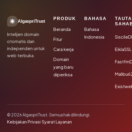
PRODUK
BAHASA
TAUT
AlgaspriTrust
SAHA
Beranda
Bahasa
Intelijen domain
Indonesia
Siscile
Fitur
otomatis dan
independen untuk
Cara kerja
EiklaSSL
web terbuka.
Domain
Fastfm
yang baru
Malibu6
diperiksa
Existwe
© 2026 AlgaspriTrust. Semua hak dilindungi.
Kebijakan Privasi
·
Syarat Layanan