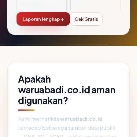
Indonesia
Laporan lengkap ↓
Cek Gratis
Apakah
waruabadi.co.id aman
digunakan?
Kami memeriksa
waruabadi.co.id
terhadap beberapa sumber data publik
— DNS, SSL, RDAP — untuk memberikan