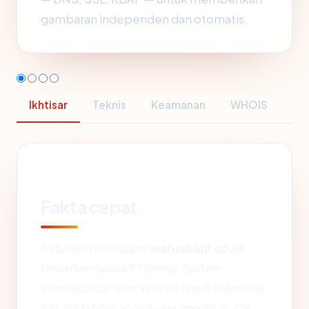
gambaran independen dan otomatis.
Ikhtisar
Teknis
Keamanan
WHOIS
Fakta cepat
Sebelum mendalam:
waruabadi.co.id
terdaftar melalui PT Infinys System
Indonesia dan saat ini dihosting di Indonesia.
SSL pada host apex mengembalikan: OK.