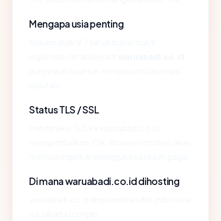
Mengapa usia penting
Rekam jejak 9.7 tahun bukan bukti
legitimasi, tetapi berarti
waruabadi.co.id
punya waktu untuk mengakumulasi sinyal
reputasi.
Status TLS / SSL
Handshake TLS ke waruabadi.co.id
mengembalikan: OK. Browser modern akan
memperingatkan pengguna ketika ini gagal.
Di mana waruabadi.co.id dihosting
waruabadi.co.id dioperasikan dari Indonesia
via Jakarta Iconpln.