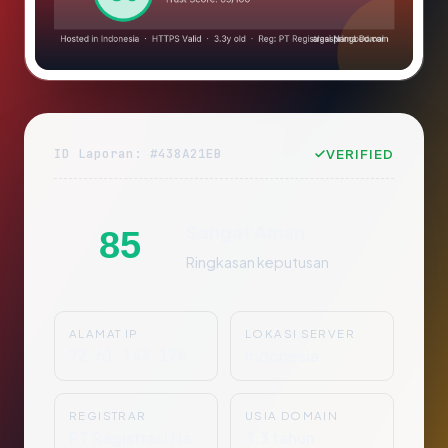
ID Laporan: #438A21EB
VERIFIED
Sangat Aman
85
Ringkasan keputusan
ALAMAT IP
LOKASI SERVER
72.61.143.174
Indonesia
REGISTRAR
USIA DOMAIN
PT Registrasi Na
3.3 tahun