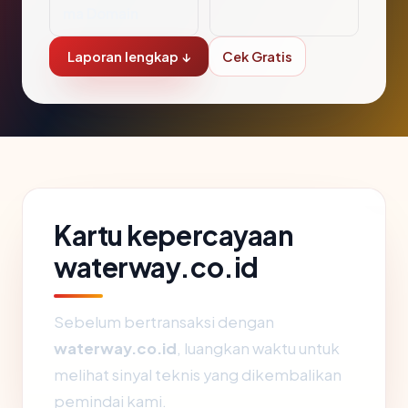
ma Domain
Laporan lengkap ↓
Cek Gratis
Kartu kepercayaan
waterway.co.id
Sebelum bertransaksi dengan
waterway.co.id
, luangkan waktu untuk
melihat sinyal teknis yang dikembalikan
pemindai kami.