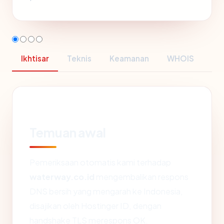
Ikhtisar
Teknis
Keamanan
WHOIS
Temuan awal
Pemeriksaan otomatis kami terhadap
waterway.co.id
mengembalikan respons
DNS bersih yang mengarah ke Indonesia,
disajikan oleh Hostinger ID, dengan
handshake TLS merespons OK.