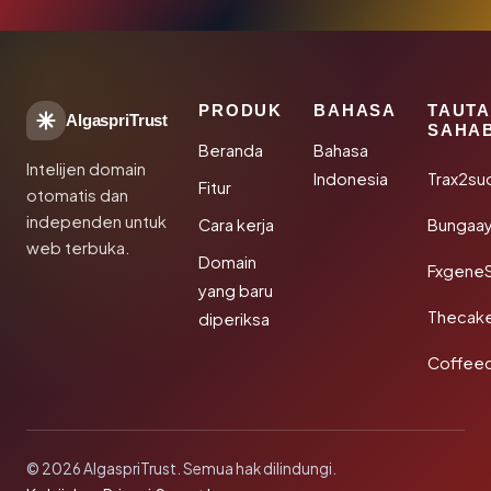
PRODUK
BAHASA
TAUT
AlgaspriTrust
SAHA
Beranda
Bahasa
Intelijen domain
Indonesia
Trax2su
Fitur
otomatis dan
independen untuk
Cara kerja
Bungaa
web terbuka.
Domain
Fxgene
yang baru
Thecak
diperiksa
Coffee
© 2026 AlgaspriTrust. Semua hak dilindungi.