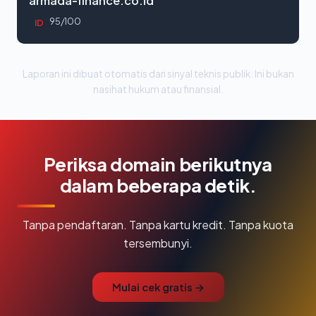
armada-finance.co.id
95/100
ID
Laporan ini dibuat otomatis dari sinyal teknis publik. Ini bukan
nasihat hukum atau finansial.
Periksa domain berikutnya
dalam beberapa detik.
Tanpa pendaftaran. Tanpa kartu kredit. Tanpa kuota
tersembunyi.
Mulai cek gratis →