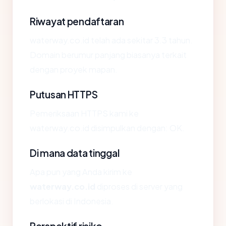
Riwayat pendaftaran
waterway.co.id telah ada sekitar 3.3 tahun.
Domain berumur panjang biasanya terkait
dengan proyek mapan.
Putusan HTTPS
Pemeriksaan HTTPS kami ke
waterway.co.id disimpulkan dengan: OK.
Di mana data tinggal
Apa pun yang Anda kirim ke
waterway.co.id
diproses di server yang
berlokasi di Indonesia.