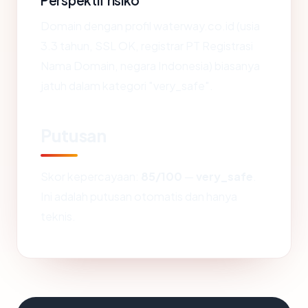
Perspektif risiko
Domain dengan profil waterway.co.id (usia
3.3 tahun, SSL OK, registrar PT Registrasi
Nama Domain, negara Indonesia) biasanya
jatuh dalam kategori "very_safe".
Putusan
Skor kepercayaan:
85/100
—
very_safe
.
Ini adalah putusan otomatis dan hanya
teknis.