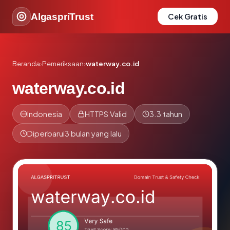
AlgaspriTrust
Cek Gratis
Beranda
›
Pemeriksaan
›
waterway.co.id
waterway.co.id
Indonesia
HTTPS Valid
3.3 tahun
Diperbarui
3 bulan yang lalu